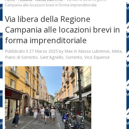
Campania alle locazioni brevi in forma imprenditoriale
Via libera della Regione
Campania alle locazioni brevi in
forma imprenditoriale
27 Marzo 2025
Max
Pubblicato il
by
in
Massa Lubrense
,
Meta
,
Piano di Sorrento
,
Sant'Agnello
,
Sorrento
,
Vico Equense