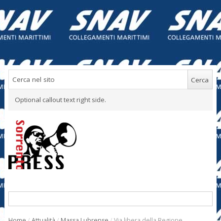
Optional callout text right side.
Home
/
Attualità
/
Massa Lubrense
/
Via libera della Regione