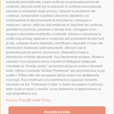
pubblicità personalizzata, creare profili per la personalizzazione dei
castellammare di stabia
circumvesuviana
contenuti, utilizzare profili per la selezione di contenuti personalizzati,
misurare le prestazioni degli annunci, misurare le prestazioni dei
comune di sorrento
concerto
contagi
contenuti, comprendere il pubblico attraverso statistiche o la
combinazione di dati provenienti da fonti diverse, sviluppare e
costiera amalfitana
covid-19
eav
elezioni
migliorare i servizi, utilizzare dati limitati per la selezione dei contenuti,
fondazione sorrento
gori
guardia costiera
incidente
garantire la sicurezza, prevenire e rilevare frodi, correggere errori,
erogare e presentare pubblicità e contenuto, salvare e comunicare le
lavori
lorenzo balducelli
mare
massa lubrense
scelte sulla privacy, abbinare e combinare dati provenienti da altre fonti
di dati, collegare diversi dispositivi, identificare i dispositivi in base alle
massimo coppola
Meta
napoli
ordinanza
informazioni trasmesse automaticamente, utilizzare dati di
penisola sorrentina
piano di sorrento
polizia municipale
geolocalizzazione precisi, riconoscere i dispositivi in base a
informazioni richieste attivamente. Puoi liberamente prestare, rifiutare o
protezione civile
Regione Campania
sant'agnello
revocare il tuo consenso senza incorrere in limitazioni sostanziali.
Cliccando su "Accetta cookie," acconsenti all'uso di cookie e strumenti
sindaco cuomo
sorrento
studenti
temporali
treni
simili. Utilizza il pulsante "Gestisci Preferenze" per personalizzare le tue
turismo
Vico Equense
villa fiorentino
vincenzo de luca
scelte o "Rifiuta tutto" per proseguire senza cookie non strettamente
necessari. Puoi modificare le tue preferenze in qualsiasi momento
cliccando sul link "Preferenze Cookie" in fondo alla pagina o sull'icona
dello scudo in basso a sinistra. Le tue preferenze si applicheranno al
solo dispositivo in uso.
© 2015 SorrentoPress. All rights reserved.
|
Privacy Policy
Cookie Policy
Il giornale online della Penisola Sorrentina
Privacy policy
-
Cookie Policy
Accetta cookie