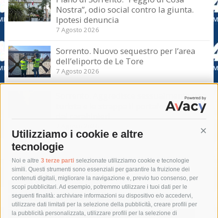
Nostra”, odio social contro la giunta.
Ipotesi denuncia
7 Agosto 2026
Sorrento. Nuovo sequestro per l’area
dell’eliporto de Le Tore
7 Agosto 2026
Sorrento. Aggredisce sessualmente una
turista e le strappa il portafogli, fermato
dai carabinieri
7 Agosto 2026
Utilizziamo i cookie e altre
Cont
tecnologie
Tag
Noi e altre
3 terze parti
selezionate utilizziamo cookie e tecnologie
simili. Questi strumenti sono essenziali per garantire la fruizione dei
contenuti digitali, migliorare la navigazione e, previo tuo consenso, per
acqua
allerta meteo
anas
scopi pubblicitari. Ad esempio, potremmo utilizzare i tuoi dati per le
seguenti finalità: archiviare informazioni su dispositivo e/o accedervi,
area marina protetta di punta campanella
arresto
utilizzare dati limitati per la selezione della pubblicità, creare profili per
la pubblicità personalizzata, utilizzare profili per la selezione di
Asl Napoli 3 sud
capitaneria di porto
capri
carabinieri