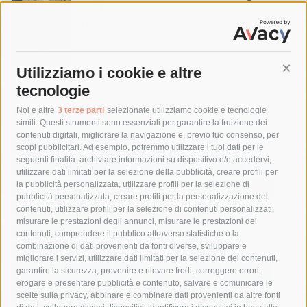
– video –
8 Agosto 2026
Utilizziamo i cookie e altre
Cont
tecnologie
Tag
Noi e altre
3 terze parti
selezionate utilizziamo cookie e tecnologie
simili. Questi strumenti sono essenziali per garantire la fruizione dei
contenuti digitali, migliorare la navigazione e, previo tuo consenso, per
acqua
allerta meteo
anas
scopi pubblicitari. Ad esempio, potremmo utilizzare i tuoi dati per le
seguenti finalità: archiviare informazioni su dispositivo e/o accedervi,
area marina protetta di punta campanella
arresto
utilizzare dati limitati per la selezione della pubblicità, creare profili per
la pubblicità personalizzata, utilizzare profili per la selezione di
Asl Napoli 3 sud
capitaneria di porto
capri
carabinieri
pubblicità personalizzata, creare profili per la personalizzazione dei
castellammare di stabia
circumvesuviana
contenuti, utilizzare profili per la selezione di contenuti personalizzati,
misurare le prestazioni degli annunci, misurare le prestazioni dei
comune di sorrento
concerto
contagi
contenuti, comprendere il pubblico attraverso statistiche o la
combinazione di dati provenienti da fonti diverse, sviluppare e
costiera amalfitana
covid-19
eav
elezioni
migliorare i servizi, utilizzare dati limitati per la selezione dei contenuti,
fondazione sorrento
gori
guardia costiera
incidente
garantire la sicurezza, prevenire e rilevare frodi, correggere errori,
erogare e presentare pubblicità e contenuto, salvare e comunicare le
lavori
lorenzo balducelli
mare
massa lubrense
scelte sulla privacy, abbinare e combinare dati provenienti da altre fonti