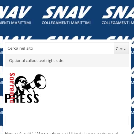
Optional callout text right side.
Home
/
Attualità
/
Massa Lubrense
/
Ultimata la vaccinazione del