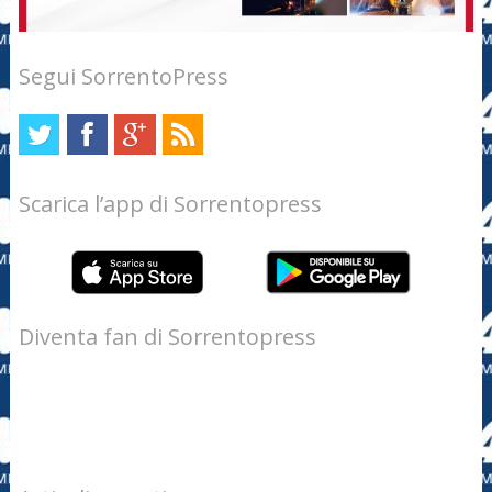
Segui SorrentoPress
Scarica l’app di Sorrentopress
Diventa fan di Sorrentopress