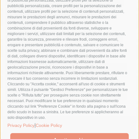
la pubblicità personalizzata, utilizzare profili per la selezione di
Asl Napoli 3 sud
capitaneria di porto
capri
carabinieri
pubblicità personalizzata, creare profili per la personalizzazione dei
castellammare di stabia
circumvesuviana
contenuti, utilizzare profili per la selezione di contenuti personalizzati,
misurare le prestazioni degli annunci, misurare le prestazioni dei
comune di sorrento
concerto
contagi
contenuti, comprendere il pubblico attraverso statistiche o la
combinazione di dati provenienti da fonti diverse, sviluppare e
costiera amalfitana
covid-19
eav
elezioni
migliorare i servizi, utilizzare dati limitati per la selezione dei contenuti,
fondazione sorrento
gori
guardia costiera
incidente
garantire la sicurezza, prevenire e rilevare frodi, correggere errori,
erogare e presentare pubblicità e contenuto, salvare e comunicare le
lavori
lorenzo balducelli
mare
massa lubrense
scelte sulla privacy, abbinare e combinare dati provenienti da altre fonti
di dati, collegare diversi dispositivi, identificare i dispositivi in base alle
massimo coppola
Meta
napoli
ordinanza
informazioni trasmesse automaticamente, utilizzare dati di
penisola sorrentina
piano di sorrento
polizia municipale
geolocalizzazione precisi, riconoscere i dispositivi in base a
informazioni richieste attivamente. Puoi liberamente prestare, rifiutare o
protezione civile
Regione Campania
sant'agnello
revocare il tuo consenso senza incorrere in limitazioni sostanziali.
Cliccando su "Accetta cookie," acconsenti all'uso di cookie e strumenti
sindaco cuomo
sorrento
studenti
temporali
treni
simili. Utilizza il pulsante "Gestisci Preferenze" per personalizzare le tue
turismo
Vico Equense
villa fiorentino
vincenzo de luca
scelte o "Rifiuta tutto" per proseguire senza cookie non strettamente
necessari. Puoi modificare le tue preferenze in qualsiasi momento
cliccando sul link "Preferenze Cookie" in fondo alla pagina o sull'icona
dello scudo in basso a sinistra. Le tue preferenze si applicheranno al
solo dispositivo in uso.
© 2015 SorrentoPress. All rights reserved.
|
Privacy Policy
Cookie Policy
Il giornale online della Penisola Sorrentina