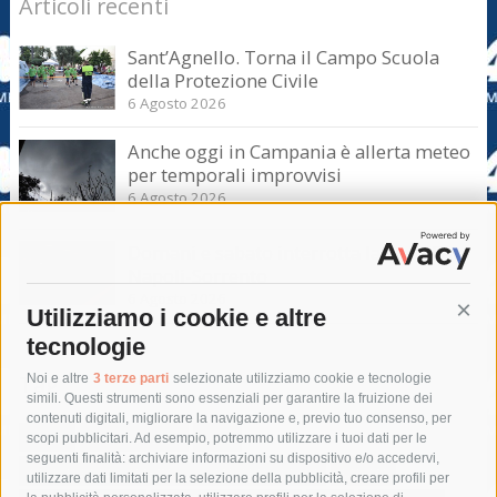
Articoli recenti
Sant’Agnello. Torna il Campo Scuola
della Protezione Civile
6 Agosto 2026
Anche oggi in Campania è allerta meteo
per temporali improvvisi
6 Agosto 2026
Domani e sabato interrotta la linea Eav
Napoli-Sorrento
6 Agosto 2026
Utilizziamo i cookie e altre
Cont
tecnologie
Tag
Noi e altre
3 terze parti
selezionate utilizziamo cookie e tecnologie
simili. Questi strumenti sono essenziali per garantire la fruizione dei
contenuti digitali, migliorare la navigazione e, previo tuo consenso, per
acqua
allerta meteo
anas
scopi pubblicitari. Ad esempio, potremmo utilizzare i tuoi dati per le
seguenti finalità: archiviare informazioni su dispositivo e/o accedervi,
area marina protetta di punta campanella
arresto
utilizzare dati limitati per la selezione della pubblicità, creare profili per