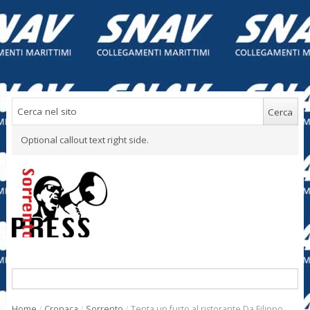
Optional callout text right side.
Home
/
Cronaca
/
Sorrento
/
Tenta un furto al ristorante Da Filippo,