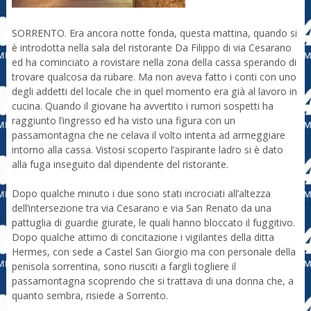
SORRENTO. Era ancora notte fonda, questa mattina, quando si
è introdotta nella sala del ristorante Da Filippo di via Cesarano
ed ha cominciato a rovistare nella zona della cassa sperando di
trovare qualcosa da rubare. Ma non aveva fatto i conti con uno
degli addetti del locale che in quel momento era già al lavoro in
cucina. Quando il giovane ha avvertito i rumori sospetti ha
raggiunto l’ingresso ed ha visto una figura con un
passamontagna che ne celava il volto intenta ad armeggiare
intorno alla cassa. Vistosi scoperto l’aspirante ladro si è dato
alla fuga inseguito dal dipendente del ristorante.
Dopo qualche minuto i due sono stati incrociati all’altezza
dell’intersezione tra via Cesarano e via San Renato da una
pattuglia di guardie giurate, le quali hanno bloccato il fuggitivo.
Dopo qualche attimo di concitazione i vigilantes della ditta
Hermes, con sede a Castel San Giorgio ma con personale della
penisola sorrentina, sono riusciti a fargli togliere il
passamontagna scoprendo che si trattava di una donna che, a
quanto sembra, risiede a Sorrento.