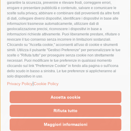
fondazione sorrento
gori
guardia costiera
incidente
garantire la sicurezza, prevenire e rilevare frodi, correggere errori,
erogare e presentare pubblicità e contenuto, salvare e comunicare le
lavori
lorenzo balducelli
mare
massa lubrense
scelte sulla privacy, abbinare e combinare dati provenienti da altre fonti
di dati, collegare diversi dispositivi, identificare i dispositivi in base alle
massimo coppola
Meta
napoli
ordinanza
informazioni trasmesse automaticamente, utilizzare dati di
penisola sorrentina
piano di sorrento
polizia municipale
geolocalizzazione precisi, riconoscere i dispositivi in base a
informazioni richieste attivamente. Puoi liberamente prestare, rifiutare o
protezione civile
Regione Campania
sant'agnello
revocare il tuo consenso senza incorrere in limitazioni sostanziali.
Cliccando su "Accetta cookie," acconsenti all'uso di cookie e strumenti
sindaco cuomo
sorrento
studenti
temporali
treni
simili. Utilizza il pulsante "Gestisci Preferenze" per personalizzare le tue
turismo
Vico Equense
villa fiorentino
vincenzo de luca
scelte o "Rifiuta tutto" per proseguire senza cookie non strettamente
necessari. Puoi modificare le tue preferenze in qualsiasi momento
cliccando sul link "Preferenze Cookie" in fondo alla pagina o sull'icona
dello scudo in basso a sinistra. Le tue preferenze si applicheranno al
solo dispositivo in uso.
© 2015 SorrentoPress. All rights reserved.
|
Privacy Policy
Cookie Policy
Il giornale online della Penisola Sorrentina
Privacy policy
-
Cookie Policy
Accetta cookie
Rifiuta tutto
Maggiori informazioni