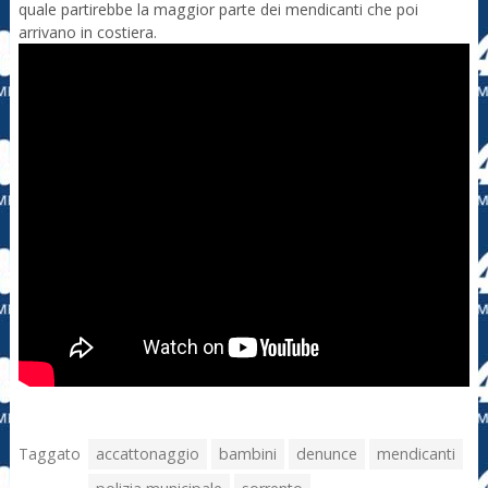
quale partirebbe la maggior parte dei mendicanti che poi
arrivano in costiera.
Taggato
accattonaggio
bambini
denunce
mendicanti