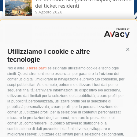
dei ticket residenti
9 Agosto 2026
Massa Lubrense. Sicurezza in mare
nell’Amp Punta Campanella, incontro
con il sottosegretario Iannone
9 Agosto 2026
Utilizziamo i cookie e altre
Cont
tecnologie
Tag
Noi e altre
3 terze parti
selezionate utilizziamo cookie e tecnologie
simili. Questi strumenti sono essenziali per garantire la fruizione dei
contenuti digitali, migliorare la navigazione e, previo tuo consenso, per
acqua
allerta meteo
anas
scopi pubblicitari. Ad esempio, potremmo utilizzare i tuoi dati per le
seguenti finalità: archiviare informazioni su dispositivo e/o accedervi,
area marina protetta di punta campanella
arresto
utilizzare dati limitati per la selezione della pubblicità, creare profili per
la pubblicità personalizzata, utilizzare profili per la selezione di
Asl Napoli 3 sud
capitaneria di porto
capri
carabinieri
pubblicità personalizzata, creare profili per la personalizzazione dei
castellammare di stabia
circumvesuviana
contenuti, utilizzare profili per la selezione di contenuti personalizzati,
misurare le prestazioni degli annunci, misurare le prestazioni dei
comune di sorrento
concerto
contagi
contenuti, comprendere il pubblico attraverso statistiche o la
combinazione di dati provenienti da fonti diverse, sviluppare e
costiera amalfitana
covid-19
eav
elezioni
migliorare i servizi, utilizzare dati limitati per la selezione dei contenuti,