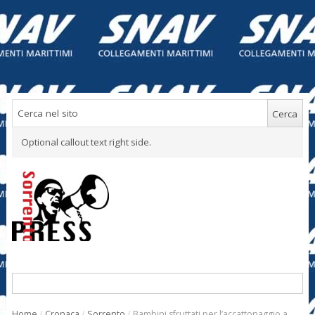
Optional callout text right side.
Home
/
Cronaca
/
Sorrento
/
Bambini sfruttati per l’accattonaggio a