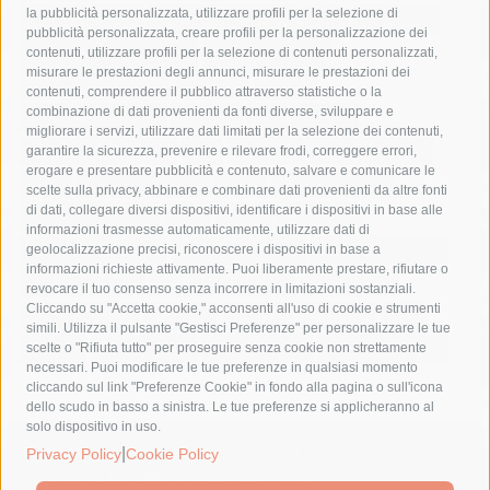
la pubblicità personalizzata, utilizzare profili per la selezione di
Asl Napoli 3 sud
capitaneria di porto
capri
carabinieri
pubblicità personalizzata, creare profili per la personalizzazione dei
castellammare di stabia
circumvesuviana
contenuti, utilizzare profili per la selezione di contenuti personalizzati,
misurare le prestazioni degli annunci, misurare le prestazioni dei
comune di sorrento
concerto
contagi
contenuti, comprendere il pubblico attraverso statistiche o la
combinazione di dati provenienti da fonti diverse, sviluppare e
costiera amalfitana
covid-19
eav
elezioni
migliorare i servizi, utilizzare dati limitati per la selezione dei contenuti,
fondazione sorrento
gori
guardia costiera
incidente
garantire la sicurezza, prevenire e rilevare frodi, correggere errori,
erogare e presentare pubblicità e contenuto, salvare e comunicare le
lavori
lorenzo balducelli
mare
massa lubrense
scelte sulla privacy, abbinare e combinare dati provenienti da altre fonti
di dati, collegare diversi dispositivi, identificare i dispositivi in base alle
massimo coppola
Meta
napoli
ordinanza
informazioni trasmesse automaticamente, utilizzare dati di
penisola sorrentina
piano di sorrento
polizia municipale
geolocalizzazione precisi, riconoscere i dispositivi in base a
informazioni richieste attivamente. Puoi liberamente prestare, rifiutare o
protezione civile
Regione Campania
sant'agnello
revocare il tuo consenso senza incorrere in limitazioni sostanziali.
Cliccando su "Accetta cookie," acconsenti all'uso di cookie e strumenti
sindaco cuomo
sorrento
studenti
temporali
treni
simili. Utilizza il pulsante "Gestisci Preferenze" per personalizzare le tue
turismo
Vico Equense
villa fiorentino
vincenzo de luca
scelte o "Rifiuta tutto" per proseguire senza cookie non strettamente
necessari. Puoi modificare le tue preferenze in qualsiasi momento
cliccando sul link "Preferenze Cookie" in fondo alla pagina o sull'icona
dello scudo in basso a sinistra. Le tue preferenze si applicheranno al
solo dispositivo in uso.
© 2015 SorrentoPress. All rights reserved.
|
Privacy Policy
Cookie Policy
Il giornale online della Penisola Sorrentina