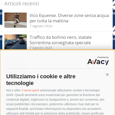
Articoli recenti
Vico Equense. Diverse zone senza acqua
per tutta la mattina
7 Agosto 2026
Traffico da bollino nero, statale
Sorrentina sorvegliata speciale
7 Agosto 2026
Sorrento-Massa Lubrense. Torna a casa
la sub colta da malore
7 Agosto 2026
Utilizziamo i cookie e altre
Cont
tecnologie
Tag
Noi e altre
3 terze parti
selezionate utilizziamo cookie e tecnologie
simili. Questi strumenti sono essenziali per garantire la fruizione dei
contenuti digitali, migliorare la navigazione e, previo tuo consenso, per
acqua
allerta meteo
anas
scopi pubblicitari. Ad esempio, potremmo utilizzare i tuoi dati per le
seguenti finalità: archiviare informazioni su dispositivo e/o accedervi,
area marina protetta di punta campanella
arresto
utilizzare dati limitati per la selezione della pubblicità, creare profili per