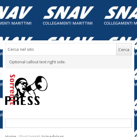
Optional callout text right side.
Home
/
Post taggati
tripadvisor