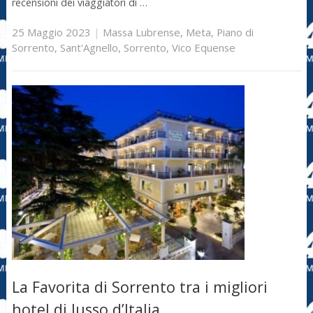
recensioni dei viaggiatori di …
25 Maggio 2023
|
Massa Lubrense
,
Meta
,
Piano di
Sorrento
,
Sant'Agnello
,
Sorrento
,
Vico Equense
La Favorita di Sorrento tra i migliori
hotel di lusso d’Italia