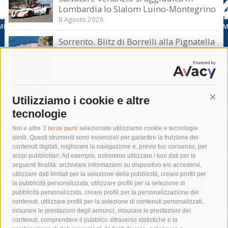
Lombardia lo Slalom Luino-Montegrino
8 Agosto 2026
Sorrento. Blitz di Borrelli alla Pignatella
– video –
8 Agosto 2026
Utilizziamo i cookie e altre
Cont
tecnologie
Tag
Noi e altre
3 terze parti
selezionate utilizziamo cookie e tecnologie
simili. Questi strumenti sono essenziali per garantire la fruizione dei
contenuti digitali, migliorare la navigazione e, previo tuo consenso, per
acqua
allerta meteo
anas
scopi pubblicitari. Ad esempio, potremmo utilizzare i tuoi dati per le
seguenti finalità: archiviare informazioni su dispositivo e/o accedervi,
area marina protetta di punta campanella
arresto
utilizzare dati limitati per la selezione della pubblicità, creare profili per
la pubblicità personalizzata, utilizzare profili per la selezione di
Asl Napoli 3 sud
capitaneria di porto
capri
carabinieri
pubblicità personalizzata, creare profili per la personalizzazione dei
castellammare di stabia
circumvesuviana
contenuti, utilizzare profili per la selezione di contenuti personalizzati,
misurare le prestazioni degli annunci, misurare le prestazioni dei
comune di sorrento
concerto
contagi
contenuti, comprendere il pubblico attraverso statistiche o la