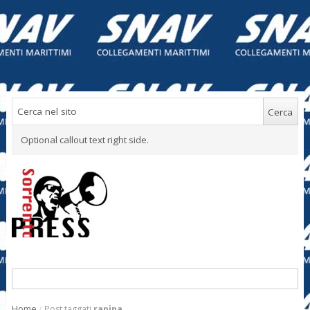
Optional callout text right side.
Home
/
Post taggati
rapina