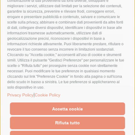
combinazione di dati provenienti da fonti diverse, sviluppare e
costiera amalfitana
covid-19
eav
elezioni
migliorare i servizi, utilizzare dati limitati per la selezione dei contenuti,
fondazione sorrento
gori
guardia costiera
incidente
garantire la sicurezza, prevenire e rilevare frodi, correggere errori,
erogare e presentare pubblicità e contenuto, salvare e comunicare le
lavori
lorenzo balducelli
mare
massa lubrense
scelte sulla privacy, abbinare e combinare dati provenienti da altre fonti
di dati, collegare diversi dispositivi, identificare i dispositivi in base alle
massimo coppola
Meta
napoli
ordinanza
informazioni trasmesse automaticamente, utilizzare dati di
penisola sorrentina
piano di sorrento
polizia municipale
geolocalizzazione precisi, riconoscere i dispositivi in base a
informazioni richieste attivamente. Puoi liberamente prestare, rifiutare o
protezione civile
Regione Campania
sant'agnello
revocare il tuo consenso senza incorrere in limitazioni sostanziali.
Cliccando su "Accetta cookie," acconsenti all'uso di cookie e strumenti
sindaco cuomo
sorrento
studenti
temporali
treni
simili. Utilizza il pulsante "Gestisci Preferenze" per personalizzare le tue
turismo
Vico Equense
villa fiorentino
vincenzo de luca
scelte o "Rifiuta tutto" per proseguire senza cookie non strettamente
necessari. Puoi modificare le tue preferenze in qualsiasi momento
cliccando sul link "Preferenze Cookie" in fondo alla pagina o sull'icona
dello scudo in basso a sinistra. Le tue preferenze si applicheranno al
solo dispositivo in uso.
© 2015 SorrentoPress. All rights reserved.
|
Privacy Policy
Cookie Policy
Il giornale online della Penisola Sorrentina
Privacy policy
-
Cookie Policy
Accetta cookie
Rifiuta tutto