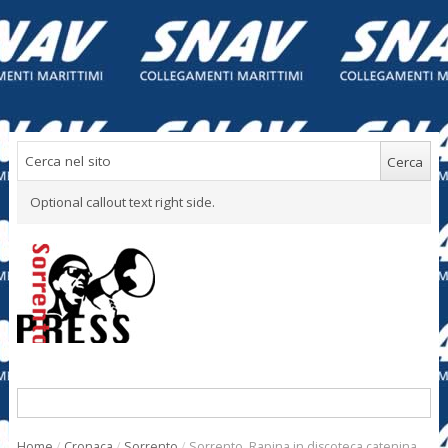
Optional callout text right side.
Home
/
Cronaca
/
Sorrento
/
Sorrento. Rapina in discoteca catenina