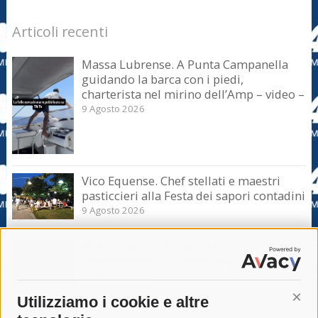
Articoli recenti
Massa Lubrense. A Punta Campanella
guidando la barca con i piedi,
charterista nel mirino dell’Amp – video –
9 Agosto 2026
Vico Equense. Chef stellati e maestri
pasticcieri alla Festa dei sapori contadini
9 Agosto 2026
Massa Lubrense. Tavoli e sedie
sequestrati a due ristoranti di Marina
del Cantone
9 Agosto 2026
Utilizziamo i cookie e altre
Cont