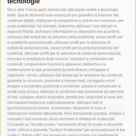
tecnologie
Tag
Noi e altre
3 terze parti
selezionate utilizziamo cookie e tecnologie
simili. Questi strumenti sono essenziali per garantire la fruizione dei
contenuti digitali, migliorare la navigazione e, previo tuo consenso, per
acqua
allerta meteo
anas
scopi pubblicitari. Ad esempio, potremmo utilizzare i tuoi dati per le
seguenti finalità: archiviare informazioni su dispositivo e/o accedervi,
area marina protetta di punta campanella
arresto
utilizzare dati limitati per la selezione della pubblicità, creare profili per
la pubblicità personalizzata, utilizzare profili per la selezione di
Asl Napoli 3 sud
capitaneria di porto
capri
carabinieri
pubblicità personalizzata, creare profili per la personalizzazione dei
castellammare di stabia
circumvesuviana
contenuti, utilizzare profili per la selezione di contenuti personalizzati,
misurare le prestazioni degli annunci, misurare le prestazioni dei
comune di sorrento
concerto
contagi
contenuti, comprendere il pubblico attraverso statistiche o la
combinazione di dati provenienti da fonti diverse, sviluppare e
costiera amalfitana
covid-19
eav
elezioni
migliorare i servizi, utilizzare dati limitati per la selezione dei contenuti,
fondazione sorrento
gori
guardia costiera
incidente
garantire la sicurezza, prevenire e rilevare frodi, correggere errori,
erogare e presentare pubblicità e contenuto, salvare e comunicare le
lavori
lorenzo balducelli
mare
massa lubrense
scelte sulla privacy, abbinare e combinare dati provenienti da altre fonti
di dati, collegare diversi dispositivi, identificare i dispositivi in base alle
massimo coppola
Meta
napoli
ordinanza
informazioni trasmesse automaticamente, utilizzare dati di
penisola sorrentina
piano di sorrento
polizia municipale
geolocalizzazione precisi, riconoscere i dispositivi in base a
informazioni richieste attivamente. Puoi liberamente prestare, rifiutare o
protezione civile
Regione Campania
sant'agnello
revocare il tuo consenso senza incorrere in limitazioni sostanziali.
Cliccando su "Accetta cookie," acconsenti all'uso di cookie e strumenti
sindaco cuomo
sorrento
studenti
temporali
treni
simili. Utilizza il pulsante "Gestisci Preferenze" per personalizzare le tue
turismo
Vico Equense
villa fiorentino
vincenzo de luca
scelte o "Rifiuta tutto" per proseguire senza cookie non strettamente