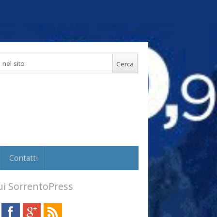
Contatti
i SorrentoPress