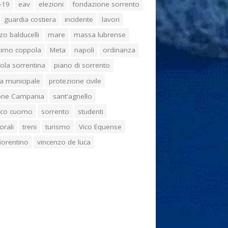
-19
eav
elezioni
fondazione sorrento
guardia costiera
incidente
lavori
zo balducelli
mare
massa lubrense
imo coppola
Meta
napoli
ordinanza
ola sorrentina
piano di sorrento
ia municipale
protezione civile
one Campania
sant'agnello
aco cuomo
sorrento
studenti
orali
treni
turismo
Vico Equense
 fiorentino
vincenzo de luca