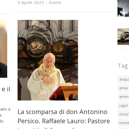
3 Aprile 2025
|
Eventi
Tag
acqu
e il
area 
arres
capri
nato a
La scomparsa di don Antonino
circ
i.
Persico. Raffaele Lauro: Pastore
lo
conc