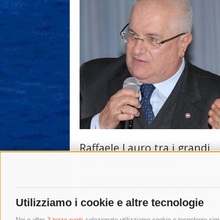
Raffaele Lauro tra i grandi
ispirati da Sorrento
Prestigioso riconoscimento internazionale a
scrittore sorrentino Raffaele Lauro, la cui
Utilizziamo i cookie e altre tecnologie
biografia, politico-istituzionale e letteraria è
pubblicata …
Noi e altre
3 terze parti
selezionate utilizziamo cookie e tecnologie simil