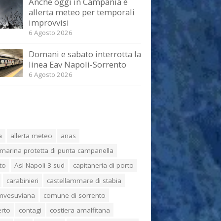
Anche oggi in Campania è
allerta meteo per temporali
improvvisi
6 Agosto 2026
Domani e sabato interrotta la
linea Eav Napoli-Sorrento
6 Agosto 2026
a
allerta meteo
anas
marina protetta di punta campanella
to
Asl Napoli 3 sud
capitaneria di porto
carabinieri
castellammare di stabia
umvesuviana
comune di sorrento
erto
contagi
costiera amalfitana