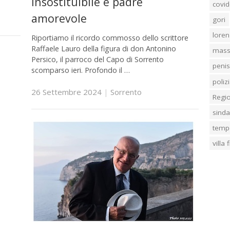
insostituibile e padre
covid
amorevole
gori
loren
Riportiamo il ricordo commosso dello scrittore
Raffaele Lauro della figura di don Antonino
mass
Persico, il parroco del Capo di Sorrento
penis
scomparso ieri. Profondo il …
poliz
26 Settembre 2024
|
Sorrento
Regi
sind
temp
villa