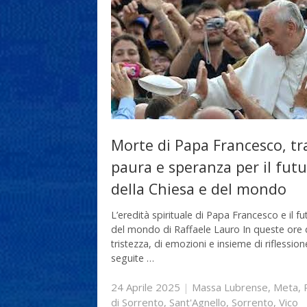
Morte di Papa Francesco, tr
paura e speranza per il fut
della Chiesa e del mondo
L’eredità spirituale di Papa Francesco e il fu
del mondo di Raffaele Lauro In queste ore 
tristezza, di emozioni e insieme di riflession
seguite …
24 Aprile 2025
|
Massa Lubrense
,
Meta
,
di Sorrento
,
Sant'Agnello
,
Sorrento
,
Vico