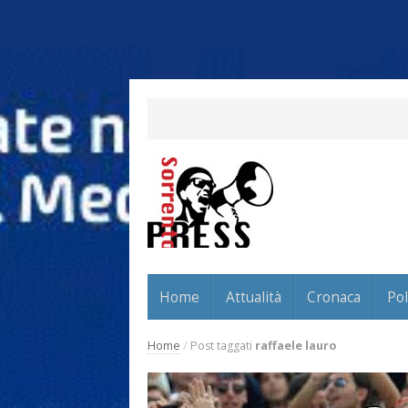
Home
Attualità
Cronaca
Pol
Home
/
Post taggati
raffaele lauro