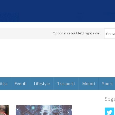
Optional callout text right side.
itica
Eventi
Lifestyle
Trasporti
Motori
Sport
Segu