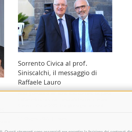
Sorrento Civica al prof.
Siniscalchi, il messaggio di
Raffaele Lauro
Nella giornata di ieri sono stati conferiti da parte
dell’amministrazione comunale i riconoscimenti
Sorrento Civica 2022. Tra gli insigniti anche il …
llo
11 Giugno 2022
|
Eventi
 stata
i. Questi strumenti sono essenziali per garantire la fruizione dei contenuti dig