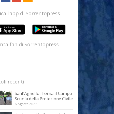
ica l’app di Sorrentopress
nta fan di Sorrentopress
coli recenti
Sant’Agnello. Torna il Campo
Scuola della Protezione Civile
6 Agosto 2026