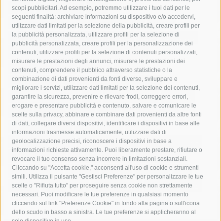
acqua
allerta meteo
anas
scopi pubblicitari. Ad esempio, potremmo utilizzare i tuoi dati per le
seguenti finalità: archiviare informazioni su dispositivo e/o accedervi,
area marina protetta di punta campanella
arresto
utilizzare dati limitati per la selezione della pubblicità, creare profili per
la pubblicità personalizzata, utilizzare profili per la selezione di
Asl Napoli 3 sud
capitaneria di porto
capri
carabinieri
pubblicità personalizzata, creare profili per la personalizzazione dei
castellammare di stabia
circumvesuviana
contenuti, utilizzare profili per la selezione di contenuti personalizzati,
misurare le prestazioni degli annunci, misurare le prestazioni dei
comune di sorrento
concerto
contagi
contenuti, comprendere il pubblico attraverso statistiche o la
combinazione di dati provenienti da fonti diverse, sviluppare e
costiera amalfitana
covid-19
eav
elezioni
migliorare i servizi, utilizzare dati limitati per la selezione dei contenuti,
fondazione sorrento
gori
guardia costiera
incidente
garantire la sicurezza, prevenire e rilevare frodi, correggere errori,
erogare e presentare pubblicità e contenuto, salvare e comunicare le
lavori
lorenzo balducelli
mare
massa lubrense
scelte sulla privacy, abbinare e combinare dati provenienti da altre fonti
di dati, collegare diversi dispositivi, identificare i dispositivi in base alle
massimo coppola
Meta
napoli
ordinanza
informazioni trasmesse automaticamente, utilizzare dati di
penisola sorrentina
piano di sorrento
polizia municipale
geolocalizzazione precisi, riconoscere i dispositivi in base a
informazioni richieste attivamente. Puoi liberamente prestare, rifiutare o
protezione civile
Regione Campania
sant'agnello
revocare il tuo consenso senza incorrere in limitazioni sostanziali.
Cliccando su "Accetta cookie," acconsenti all'uso di cookie e strumenti
sindaco cuomo
sorrento
studenti
temporali
treni
simili. Utilizza il pulsante "Gestisci Preferenze" per personalizzare le tue
turismo
Vico Equense
villa fiorentino
vincenzo de luca
scelte o "Rifiuta tutto" per proseguire senza cookie non strettamente
necessari. Puoi modificare le tue preferenze in qualsiasi momento
cliccando sul link "Preferenze Cookie" in fondo alla pagina o sull'icona
dello scudo in basso a sinistra. Le tue preferenze si applicheranno al
solo dispositivo in uso.