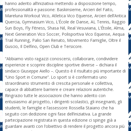
hanno aderito all’iniziativa mettendo a disposizione tempo,
professionalità e passione: Baskinsieme, Arcieri del Faito,
Mareluna Workout Vico, Atletica Vico Equense, Arcieri dell’Antica
Quercia, Gymnasium Vico, L’École de Danse, AL Tennis, Raggio
Sun Boys, Fly Fitness, Shasa Nil, Real Vesuviana, L’Étoile, Alma,
Next Generation Vico Soccer, Polisportiva Vico Equense, Aequa
Trail Running, Palio San Renato, Movimento Famiglie, Oltre il
Guscio, Il Delfino, Open Club e Tersicore.
“Abbiamo visto ragazzi conoscersi, collaborare, condividere
esperienze e scoprire discipline sportive diverse – dichiara il
sindaco Giuseppe Aiello –. Questo è il risultato più importante di
“Uno Sport in Comune”. Lo sport si è confermato uno
straordinario strumento di crescita personale e collettiva,
capace di abbattere barriere e creare relazioni autentiche.
Ringrazio tutte le associazioni che hanno aderito con
entusiasmo al progetto, i dirigenti scolastici, gli insegnanti, gli
studenti, le famiglie e l’assessore Rossella Staiano che ha
seguito con dedizione ogni fase dell’iniziativa. La grande
partecipazione registrata in questa edizione ci spinge già a
guardare avanti con l’obiettivo di rendere il progetto ancora più