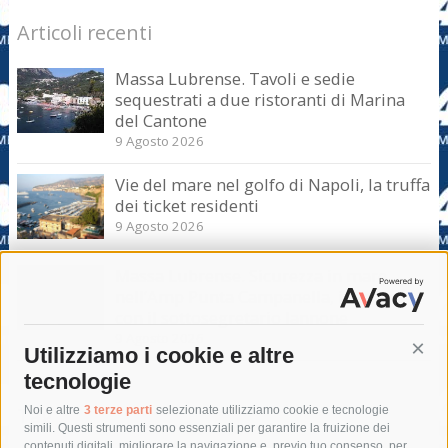
Articoli recenti
Massa Lubrense. Tavoli e sedie
sequestrati a due ristoranti di Marina
del Cantone
9 Agosto 2026
Vie del mare nel golfo di Napoli, la truffa
dei ticket residenti
9 Agosto 2026
Massa Lubrense. Sicurezza in mare
nell’Amp Punta Campanella, incontro
con il sottosegretario Iannone
9 Agosto 2026
Utilizziamo i cookie e altre
Cont
tecnologie
Tag
Noi e altre
3 terze parti
selezionate utilizziamo cookie e tecnologie
simili. Questi strumenti sono essenziali per garantire la fruizione dei
contenuti digitali, migliorare la navigazione e, previo tuo consenso, per