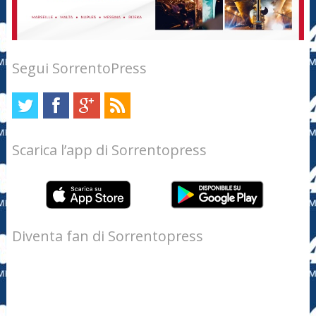
Segui SorrentoPress
Scarica l’app di Sorrentopress
Diventa fan di Sorrentopress