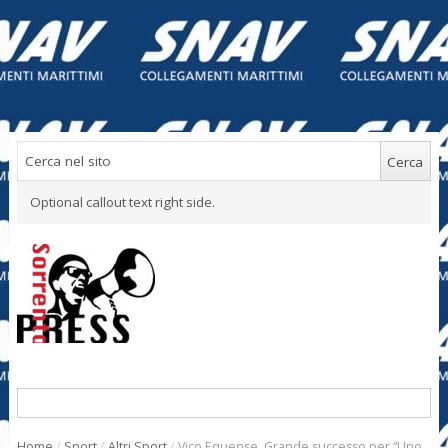
Optional callout text right side.
Home
/
Sport
/
Altri Sport
/
Vico Equense. Grande successo per “Uno