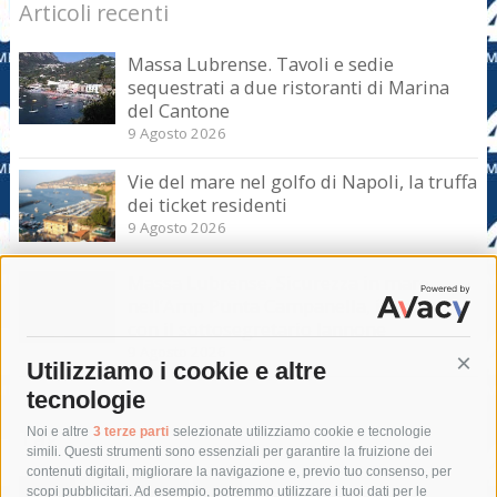
Articoli recenti
Massa Lubrense. Tavoli e sedie
sequestrati a due ristoranti di Marina
del Cantone
9 Agosto 2026
Vie del mare nel golfo di Napoli, la truffa
dei ticket residenti
9 Agosto 2026
Massa Lubrense. Sicurezza in mare
nell’Amp Punta Campanella, incontro
con il sottosegretario Iannone
9 Agosto 2026
Utilizziamo i cookie e altre
Cont
tecnologie
Tag
Noi e altre
3 terze parti
selezionate utilizziamo cookie e tecnologie
simili. Questi strumenti sono essenziali per garantire la fruizione dei
contenuti digitali, migliorare la navigazione e, previo tuo consenso, per
acqua
allerta meteo
anas
scopi pubblicitari. Ad esempio, potremmo utilizzare i tuoi dati per le