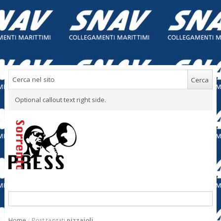
Optional callout text right side.
Home
/
Post taggati
pizzaioli