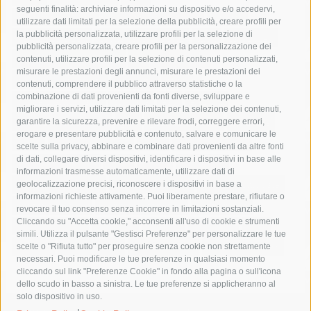
seguenti finalità: archiviare informazioni su dispositivo e/o accedervi,
area marina protetta di punta campanella
arresto
utilizzare dati limitati per la selezione della pubblicità, creare profili per
la pubblicità personalizzata, utilizzare profili per la selezione di
Asl Napoli 3 sud
capitaneria di porto
capri
carabinieri
pubblicità personalizzata, creare profili per la personalizzazione dei
castellammare di stabia
circumvesuviana
contenuti, utilizzare profili per la selezione di contenuti personalizzati,
misurare le prestazioni degli annunci, misurare le prestazioni dei
comune di sorrento
concerto
contagi
contenuti, comprendere il pubblico attraverso statistiche o la
combinazione di dati provenienti da fonti diverse, sviluppare e
costiera amalfitana
covid-19
eav
elezioni
migliorare i servizi, utilizzare dati limitati per la selezione dei contenuti,
fondazione sorrento
gori
guardia costiera
incidente
garantire la sicurezza, prevenire e rilevare frodi, correggere errori,
erogare e presentare pubblicità e contenuto, salvare e comunicare le
lavori
lorenzo balducelli
mare
massa lubrense
scelte sulla privacy, abbinare e combinare dati provenienti da altre fonti
di dati, collegare diversi dispositivi, identificare i dispositivi in base alle
massimo coppola
Meta
napoli
ordinanza
informazioni trasmesse automaticamente, utilizzare dati di
penisola sorrentina
piano di sorrento
polizia municipale
geolocalizzazione precisi, riconoscere i dispositivi in base a
informazioni richieste attivamente. Puoi liberamente prestare, rifiutare o
protezione civile
Regione Campania
sant'agnello
revocare il tuo consenso senza incorrere in limitazioni sostanziali.
Cliccando su "Accetta cookie," acconsenti all'uso di cookie e strumenti
sindaco cuomo
sorrento
studenti
temporali
treni
simili. Utilizza il pulsante "Gestisci Preferenze" per personalizzare le tue
turismo
Vico Equense
villa fiorentino
vincenzo de luca
scelte o "Rifiuta tutto" per proseguire senza cookie non strettamente
necessari. Puoi modificare le tue preferenze in qualsiasi momento
cliccando sul link "Preferenze Cookie" in fondo alla pagina o sull'icona
dello scudo in basso a sinistra. Le tue preferenze si applicheranno al
solo dispositivo in uso.