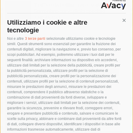
Traffico da bollino nero, statale
Sorrentina sorvegliata speciale
7 Agosto 2026
Utilizziamo i cookie e altre
Cont
tecnologie
Tag
Noi e altre
3 terze parti
selezionate utilizziamo cookie e tecnologie
simili. Questi strumenti sono essenziali per garantire la fruizione dei
contenuti digitali, migliorare la navigazione e, previo tuo consenso, per
acqua
allerta meteo
anas
scopi pubblicitari. Ad esempio, potremmo utilizzare i tuoi dati per le
seguenti finalità: archiviare informazioni su dispositivo e/o accedervi,
area marina protetta di punta campanella
arresto
utilizzare dati limitati per la selezione della pubblicità, creare profili per
la pubblicità personalizzata, utilizzare profili per la selezione di
Asl Napoli 3 sud
capitaneria di porto
capri
carabinieri
pubblicità personalizzata, creare profili per la personalizzazione dei
castellammare di stabia
circumvesuviana
contenuti, utilizzare profili per la selezione di contenuti personalizzati,
misurare le prestazioni degli annunci, misurare le prestazioni dei
comune di sorrento
concerto
contagi
contenuti, comprendere il pubblico attraverso statistiche o la
combinazione di dati provenienti da fonti diverse, sviluppare e
costiera amalfitana
covid-19
eav
elezioni
migliorare i servizi, utilizzare dati limitati per la selezione dei contenuti,
fondazione sorrento
gori
guardia costiera
incidente
garantire la sicurezza, prevenire e rilevare frodi, correggere errori,
erogare e presentare pubblicità e contenuto, salvare e comunicare le
lavori
lorenzo balducelli
mare
massa lubrense
scelte sulla privacy, abbinare e combinare dati provenienti da altre fonti
di dati, collegare diversi dispositivi, identificare i dispositivi in base alle
massimo coppola
Meta
napoli
ordinanza
informazioni trasmesse automaticamente, utilizzare dati di