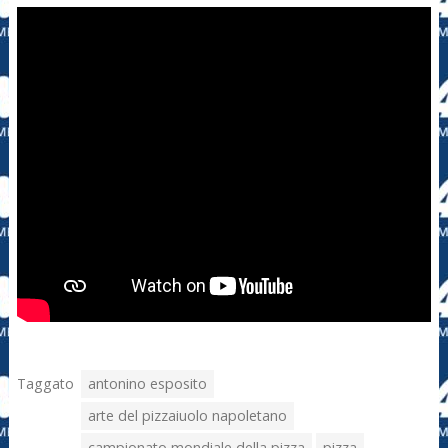
Taggato
antonino esposito
arte del pizzaiuolo napoletano
campionato mondiale della pizza
pizza