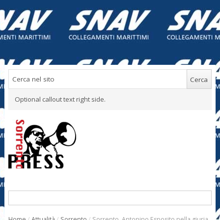
Optional callout text right side.
Home
/
Attualità
/
Sorrento
/
Sorrento. Antonino Esposito nella giuria