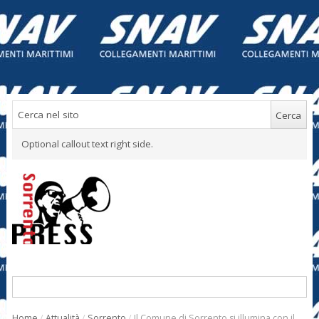
Optional callout text right side.
Home
/
Attualità
/
Sorrento
/
Il Comune di Sorrento si illumina con il