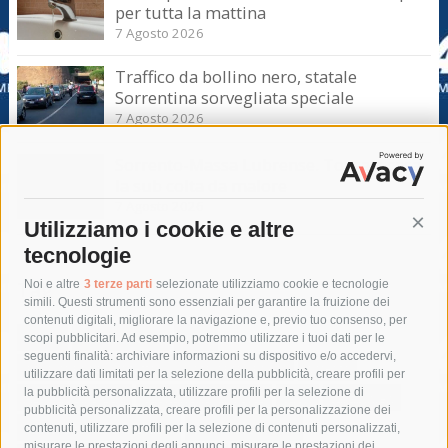
per tutta la mattina
7 Agosto 2026
Traffico da bollino nero, statale
Sorrentina sorvegliata speciale
7 Agosto 2026
Sorrento-Massa Lubrense. Torna a casa
la sub colta da malore
7 Agosto 2026
Utilizziamo i cookie e altre
Cont
tecnologie
Tag
Noi e altre
3 terze parti
selezionate utilizziamo cookie e tecnologie
simili. Questi strumenti sono essenziali per garantire la fruizione dei
contenuti digitali, migliorare la navigazione e, previo tuo consenso, per
acqua
allerta meteo
anas
scopi pubblicitari. Ad esempio, potremmo utilizzare i tuoi dati per le
seguenti finalità: archiviare informazioni su dispositivo e/o accedervi,
area marina protetta di punta campanella
arresto
utilizzare dati limitati per la selezione della pubblicità, creare profili per
la pubblicità personalizzata, utilizzare profili per la selezione di
Asl Napoli 3 sud
capitaneria di porto
capri
carabinieri
pubblicità personalizzata, creare profili per la personalizzazione dei
castellammare di stabia
circumvesuviana
contenuti, utilizzare profili per la selezione di contenuti personalizzati,
misurare le prestazioni degli annunci, misurare le prestazioni dei