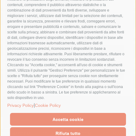
comune di sorrento
concerto
contagi
contenuti, comprendere il pubblico attraverso statistiche o la
combinazione di dati provenienti da fonti diverse, sviluppare e
costiera amalfitana
covid-19
eav
elezioni
migliorare i servizi, utilizzare dati limitati per la selezione dei contenuti,
fondazione sorrento
gori
guardia costiera
incidente
garantire la sicurezza, prevenire e rilevare frodi, correggere errori,
erogare e presentare pubblicità e contenuto, salvare e comunicare le
lavori
lorenzo balducelli
mare
massa lubrense
scelte sulla privacy, abbinare e combinare dati provenienti da altre fonti
di dati, collegare diversi dispositivi, identificare i dispositivi in base alle
massimo coppola
Meta
napoli
ordinanza
informazioni trasmesse automaticamente, utilizzare dati di
penisola sorrentina
piano di sorrento
polizia municipale
geolocalizzazione precisi, riconoscere i dispositivi in base a
informazioni richieste attivamente. Puoi liberamente prestare, rifiutare o
protezione civile
Regione Campania
sant'agnello
revocare il tuo consenso senza incorrere in limitazioni sostanziali.
Cliccando su "Accetta cookie," acconsenti all'uso di cookie e strumenti
sindaco cuomo
sorrento
studenti
temporali
treni
simili. Utilizza il pulsante "Gestisci Preferenze" per personalizzare le tue
turismo
Vico Equense
villa fiorentino
vincenzo de luca
scelte o "Rifiuta tutto" per proseguire senza cookie non strettamente
necessari. Puoi modificare le tue preferenze in qualsiasi momento
cliccando sul link "Preferenze Cookie" in fondo alla pagina o sull'icona
dello scudo in basso a sinistra. Le tue preferenze si applicheranno al
solo dispositivo in uso.
© 2015 SorrentoPress. All rights reserved.
|
Privacy Policy
Cookie Policy
Il giornale online della Penisola Sorrentina
Privacy policy
-
Cookie Policy
Accetta cookie
Rifiuta tutto