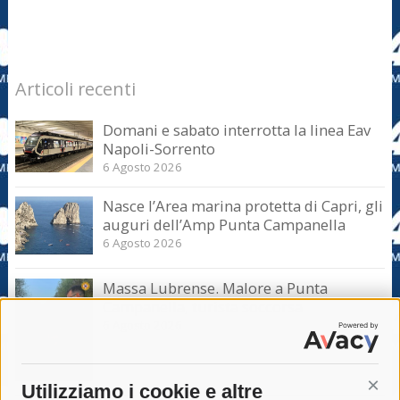
Articoli recenti
Domani e sabato interrotta la linea Eav
Napoli-Sorrento
6 Agosto 2026
Nasce l’Area marina protetta di Capri, gli
auguri dell’Amp Punta Campanella
6 Agosto 2026
Massa Lubrense. Malore a Punta
Campanella, turista soccorsa
6 Agosto 2026
Utilizziamo i cookie e altre
Cont