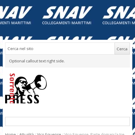
Optional callout text right side.
Home
/
Attualità
/
Vico Equense
/
Vico Equense. Parte domani la tre