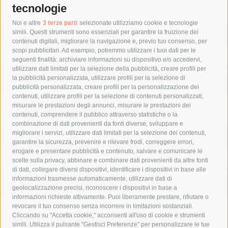
tecnologie
Tag
Noi e altre
3 terze parti
selezionate utilizziamo cookie e tecnologie
simili. Questi strumenti sono essenziali per garantire la fruizione dei
contenuti digitali, migliorare la navigazione e, previo tuo consenso, per
acqua
allerta meteo
anas
scopi pubblicitari. Ad esempio, potremmo utilizzare i tuoi dati per le
seguenti finalità: archiviare informazioni su dispositivo e/o accedervi,
area marina protetta di punta campanella
arresto
utilizzare dati limitati per la selezione della pubblicità, creare profili per
la pubblicità personalizzata, utilizzare profili per la selezione di
Asl Napoli 3 sud
capitaneria di porto
capri
carabinieri
pubblicità personalizzata, creare profili per la personalizzazione dei
castellammare di stabia
circumvesuviana
contenuti, utilizzare profili per la selezione di contenuti personalizzati,
misurare le prestazioni degli annunci, misurare le prestazioni dei
comune di sorrento
concerto
contagi
contenuti, comprendere il pubblico attraverso statistiche o la
combinazione di dati provenienti da fonti diverse, sviluppare e
costiera amalfitana
covid-19
eav
elezioni
migliorare i servizi, utilizzare dati limitati per la selezione dei contenuti,
fondazione sorrento
gori
guardia costiera
incidente
garantire la sicurezza, prevenire e rilevare frodi, correggere errori,
erogare e presentare pubblicità e contenuto, salvare e comunicare le
lavori
lorenzo balducelli
mare
massa lubrense
scelte sulla privacy, abbinare e combinare dati provenienti da altre fonti
di dati, collegare diversi dispositivi, identificare i dispositivi in base alle
massimo coppola
Meta
napoli
ordinanza
informazioni trasmesse automaticamente, utilizzare dati di
penisola sorrentina
piano di sorrento
polizia municipale
geolocalizzazione precisi, riconoscere i dispositivi in base a
informazioni richieste attivamente. Puoi liberamente prestare, rifiutare o
protezione civile
Regione Campania
sant'agnello
revocare il tuo consenso senza incorrere in limitazioni sostanziali.
Cliccando su "Accetta cookie," acconsenti all'uso di cookie e strumenti
sindaco cuomo
sorrento
studenti
temporali
treni
simili. Utilizza il pulsante "Gestisci Preferenze" per personalizzare le tue