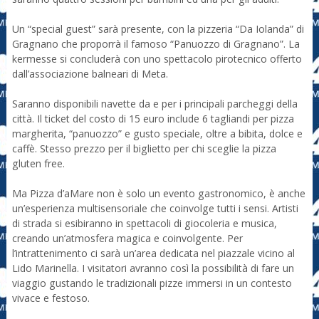
Un “special guest” sarà presente, con la pizzeria “Da Iolanda” di
Gragnano che proporrà il famoso “Panuozzo di Gragnano”. La
kermesse si concluderà con uno spettacolo pirotecnico offerto
dall’associazione balneari di Meta.
Saranno disponibili navette da e per i principali parcheggi della
città. Il ticket del costo di 15 euro include 6 tagliandi per pizza
margherita, “panuozzo” e gusto speciale, oltre a bibita, dolce e
caffè. Stesso prezzo per il biglietto per chi sceglie la pizza
gluten free.
Ma Pizza d’aMare non è solo un evento gastronomico, è anche
un’esperienza multisensoriale che coinvolge tutti i sensi. Artisti
di strada si esibiranno in spettacoli di giocoleria e musica,
creando un’atmosfera magica e coinvolgente. Per
l’intrattenimento ci sarà un’area dedicata nel piazzale vicino al
Lido Marinella. I visitatori avranno così la possibilità di fare un
viaggio gustando le tradizionali pizze immersi in un contesto
vivace e festoso.