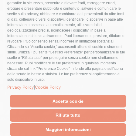
fondazione sorrento
gori
guardia costiera
incidente
garantire la sicurezza, prevenire e rilevare frodi, correggere errori,
erogare e presentare pubblicità e contenuto, salvare e comunicare le
lavori
lorenzo balducelli
mare
massa lubrense
scelte sulla privacy, abbinare e combinare dati provenienti da altre fonti
di dati, collegare diversi dispositivi, identificare i dispositivi in base alle
massimo coppola
Meta
napoli
ordinanza
informazioni trasmesse automaticamente, utilizzare dati di
penisola sorrentina
piano di sorrento
polizia municipale
geolocalizzazione precisi, riconoscere i dispositivi in base a
informazioni richieste attivamente. Puoi liberamente prestare, rifiutare o
protezione civile
Regione Campania
sant'agnello
revocare il tuo consenso senza incorrere in limitazioni sostanziali.
Cliccando su "Accetta cookie," acconsenti all'uso di cookie e strumenti
sindaco cuomo
sorrento
studenti
temporali
treni
simili. Utilizza il pulsante "Gestisci Preferenze" per personalizzare le tue
turismo
Vico Equense
villa fiorentino
vincenzo de luca
scelte o "Rifiuta tutto" per proseguire senza cookie non strettamente
necessari. Puoi modificare le tue preferenze in qualsiasi momento
cliccando sul link "Preferenze Cookie" in fondo alla pagina o sull'icona
dello scudo in basso a sinistra. Le tue preferenze si applicheranno al
solo dispositivo in uso.
© 2015 SorrentoPress. All rights reserved.
|
Privacy Policy
Cookie Policy
Il giornale online della Penisola Sorrentina
Privacy policy
-
Cookie Policy
Accetta cookie
Rifiuta tutto
Maggiori informazioni