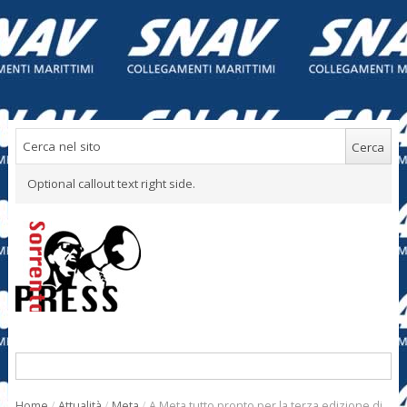
Optional callout text right side.
Home
/
Attualità
/
Meta
/
A Meta tutto pronto per la terza edizione di