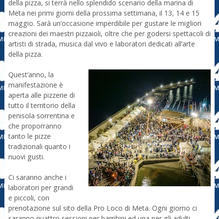
della pizza, si terrà nello splendido scenario della marina di
Meta nei primi giorni della prossima settimana, il 13, 14 e 15
maggio. Sarà un’occasione imperdibile per gustare le migliori
creazioni dei maestri pizzaioli, oltre che per godersi spettacoli di
artisti di strada, musica dal vivo e laboratori dedicati all’arte
della pizza.
Quest’anno, la
manifestazione è
aperta alle pizzerie di
tutto il territorio della
penisola sorrentina e
che proporranno
tanto le pizze
tradizionali quanto i
nuovi gusti.
Ci saranno anche i
laboratori per grandi
e piccoli, con
prenotazione sul sito della Pro Loco di Meta. Ogni giorno ci
saranno quattro sessioni per bambini ed una per gli adulti.