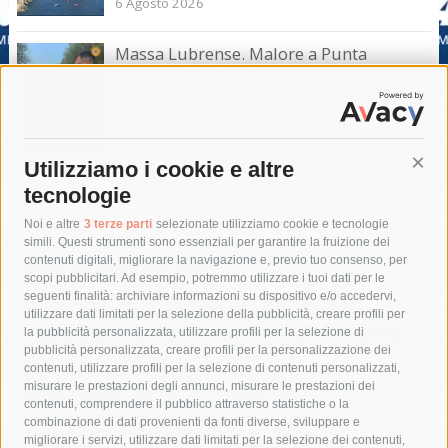
6 Agosto 2026
Massa Lubrense. Malore a Punta
Campanella, turista soccorsa
6 Agosto 2026
Utilizziamo i cookie e altre
Cont
tecnologie
Tag
Noi e altre
3 terze parti
selezionate utilizziamo cookie e tecnologie
simili. Questi strumenti sono essenziali per garantire la fruizione dei
contenuti digitali, migliorare la navigazione e, previo tuo consenso, per
acqua
allerta meteo
anas
scopi pubblicitari. Ad esempio, potremmo utilizzare i tuoi dati per le
seguenti finalità: archiviare informazioni su dispositivo e/o accedervi,
area marina protetta di punta campanella
arresto
utilizzare dati limitati per la selezione della pubblicità, creare profili per
la pubblicità personalizzata, utilizzare profili per la selezione di
Asl Napoli 3 sud
capitaneria di porto
capri
carabinieri
pubblicità personalizzata, creare profili per la personalizzazione dei
castellammare di stabia
circumvesuviana
contenuti, utilizzare profili per la selezione di contenuti personalizzati,
misurare le prestazioni degli annunci, misurare le prestazioni dei
comune di sorrento
concerto
contagi
contenuti, comprendere il pubblico attraverso statistiche o la
combinazione di dati provenienti da fonti diverse, sviluppare e
costiera amalfitana
covid-19
eav
elezioni
migliorare i servizi, utilizzare dati limitati per la selezione dei contenuti,