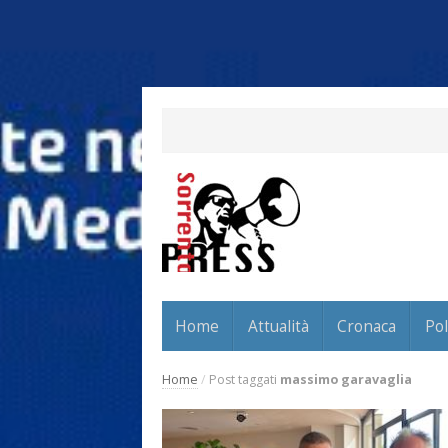
Home
Attualità
Cronaca
Pol
Home
/
Post taggati
massimo garavaglia