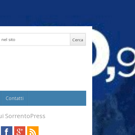
Contatti
i SorrentoPress