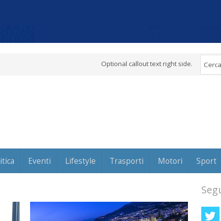
Optional callout text right side.
itica
Eventi
Lifestyle
Trasporti
Motori
Sport
Segu