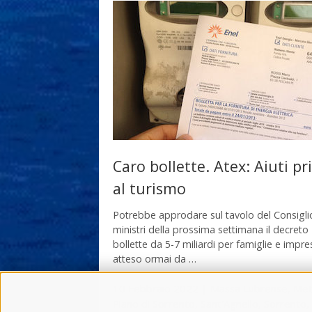
Caro bollette. Atex: Aiuti p
al turismo
Potrebbe approdare sul tavolo del Consigli
ministri della prossima settimana il decreto
bollette da 5-7 miliardi per famiglie e impre
atteso ormai da …
10 Febbraio 2022
|
Massa Lubrense
,
Met
Piano di Sorrento
,
Sant'Agnello
,
Sorrento
,