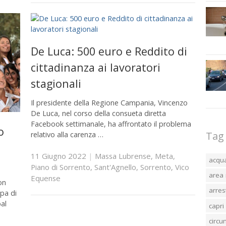
De Luca: 500 euro e Reddito di
cittadinanza ai lavoratori
stagionali
Il presidente della Regione Campania, Vincenzo
De Luca, nel corso della consueta diretta
Facebook settimanale, ha affrontato il problema
o
Tag
relativo alla carenza …
11 Giugno 2022
|
Massa Lubrense
,
Meta
,
acqu
Piano di Sorrento
,
Sant'Agnello
,
Sorrento
,
Vico
area 
Equense
on
arres
mpa di
al
capri
circ