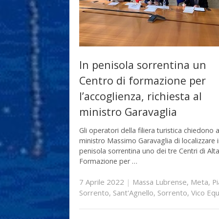
In penisola sorrentina un
Centro di formazione per
l’accoglienza, richiesta al
ministro Garavaglia
Gli operatori della filiera turistica chiedono a
ministro Massimo Garavaglia di localizzare 
penisola sorrentina uno dei tre Centri di Alt
Formazione per …
7 Aprile 2022
|
Massa Lubrense
,
Meta
,
Pi
Sorrento
,
Sant'Agnello
,
Sorrento
,
Vico Eq