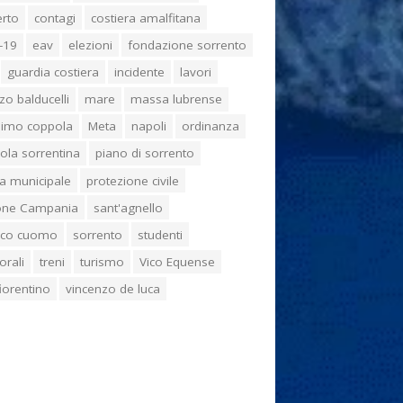
erto
contagi
costiera amalfitana
-19
eav
elezioni
fondazione sorrento
guardia costiera
incidente
lavori
zo balducelli
mare
massa lubrense
imo coppola
Meta
napoli
ordinanza
ola sorrentina
piano di sorrento
ia municipale
protezione civile
one Campania
sant'agnello
aco cuomo
sorrento
studenti
orali
treni
turismo
Vico Equense
 fiorentino
vincenzo de luca