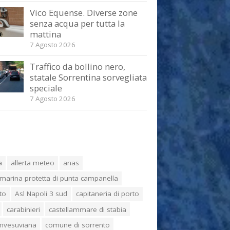
Vico Equense. Diverse zone
senza acqua per tutta la
mattina
7 Agosto 2026
Traffico da bollino nero,
statale Sorrentina sorvegliata
speciale
7 Agosto 2026
a
allerta meteo
anas
marina protetta di punta campanella
to
Asl Napoli 3 sud
capitaneria di porto
carabinieri
castellammare di stabia
umvesuviana
comune di sorrento