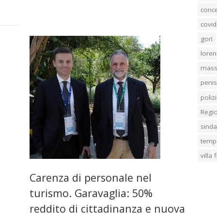
conc
covid
gori
loren
mass
penis
poliz
Regi
sind
temp
villa
Carenza di personale nel
turismo. Garavaglia: 50%
reddito di cittadinanza e nuova