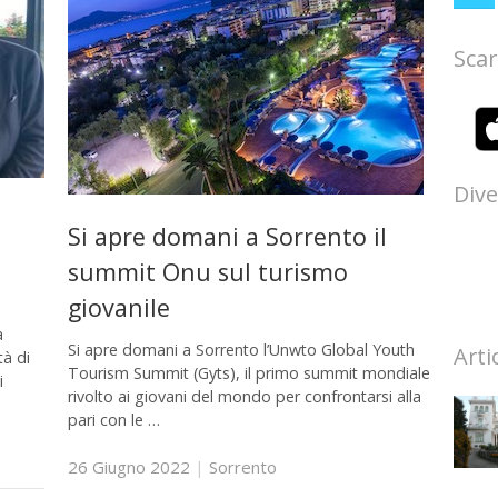
Scar
Dive
Si apre domani a Sorrento il
summit Onu sul turismo
giovanile
a
Si apre domani a Sorrento l’Unwto Global Youth
Arti
tà di
Tourism Summit (Gyts), il primo summit mondiale
i
rivolto ai giovani del mondo per confrontarsi alla
pari con le …
26 Giugno 2022
|
Sorrento