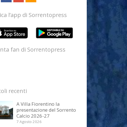
ica l’app di Sorrentopress
nta fan di Sorrentopress
coli recenti
A Villa Fiorentino la
presentazione del Sorrento
Calcio 2026-27
7 Agosto 2026