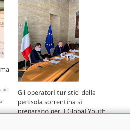
rima
o dei
Gli operatori turistici della
penisola sorrentina si
se
preparano per il Global Youth
Tourism Summit
a
,
Vico