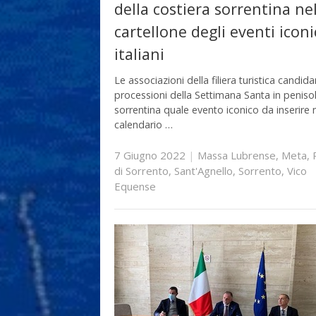
della costiera sorrentina ne
cartellone degli eventi iconi
italiani
Le associazioni della filiera turistica candida
processioni della Settimana Santa in peniso
sorrentina quale evento iconico da inserire 
calendario …
7 Giugno 2022
|
Massa Lubrense
,
Meta
,
di Sorrento
,
Sant'Agnello
,
Sorrento
,
Vico
Equense