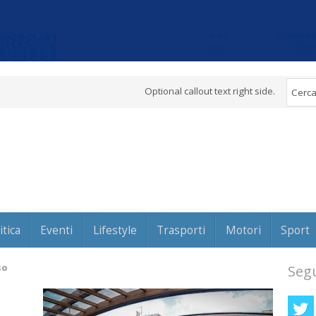
Optional callout text right side.
itica
Eventi
Lifestyle
Trasporti
Motori
Sport
so
Segu