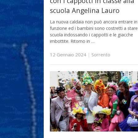
con i cappotti in classe alla
scuola Angelina Lauro
La nuova caldaia non può ancora entrare in
funzione ed i bambini sono costretti a stare
scuola indossando i cappotti e le giacche
imbottite. Ritorno in …
12 Gennaio 2024
|
Sorrento