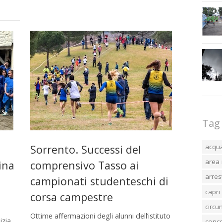
Tag
Sorrento. Successi del
acqu
area 
ina
comprensivo Tasso ai
arres
campionati studenteschi di
capri
corsa campestre
circ
Ottime affermazioni degli alunni dell’istituto
izia
conc