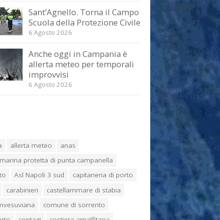
Sant’Agnello. Torna il Campo
Scuola della Protezione Civile
6 Agosto 2026
Anche oggi in Campania è
allerta meteo per temporali
improvvisi
6 Agosto 2026
a
allerta meteo
anas
marina protetta di punta campanella
to
Asl Napoli 3 sud
capitaneria di porto
carabinieri
castellammare di stabia
umvesuviana
comune di sorrento
erto
contagi
costiera amalfitana