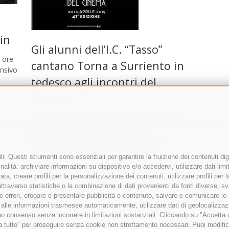
in
Gli alunni dell’I.C. “Tasso”
 ore
cantano Torna a Surriento in
ensivo
tedesco agli incontri del
Cinema
SORRENTO. Una performance live che vuole
essere un omaggio agli ospiti della
quarantunesima edizione degli Incontri
Internazionali del Cinema di Sorrento. …
i. Questi strumenti sono essenziali per garantire la fruizione dei contenuti dig
alità: archiviare informazioni su dispositivo e/o accedervi, utilizzare dati limita
11 Aprile 2019
|
Eventi
zata, creare profili per la personalizzazione dei contenuti, utilizzare profili per
raverso statistiche o la combinazione di dati provenienti da fonti diverse, svilu
ere errori, erogare e presentare pubblicità e contenuto, salvare e comunicare le
base alle informazioni trasmesse automaticamente, utilizzare dati di geolocalizza
tuo consenso senza incorrere in limitazioni sostanziali. Cliccando su "Accetta co
ta tutto" per proseguire senza cookie non strettamente necessari. Puoi modific