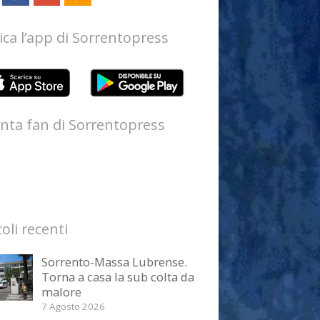
ica l’app di Sorrentopress
nta fan di Sorrentopress
coli recenti
Sorrento-Massa Lubrense.
Torna a casa la sub colta da
malore
7 Agosto 2026