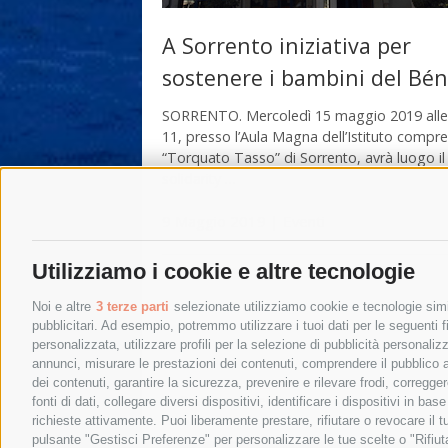
A Sorrento iniziativa per
sostenere i bambini del Bén
SORRENTO. Mercoledì 15 maggio 2019 alle
11, presso l’Aula Magna dell’Istituto compr
“Torquato Tasso” di Sorrento, avrà luogo il
solidarity …
9 Maggio 2019
|
Eventi
Utilizziamo i cookie e altre tecnologie
Noi e altre
3 terze parti
selezionate utilizziamo cookie e tecnologie simil
pubblicitari. Ad esempio, potremmo utilizzare i tuoi dati per le seguenti fin
personalizzata, utilizzare profili per la selezione di pubblicità personaliz
annunci, misurare le prestazioni dei contenuti, comprendere il pubblico att
dei contenuti, garantire la sicurezza, prevenire e rilevare frodi, corregg
←
Post precedenti
fonti di dati, collegare diversi dispositivi, identificare i dispositivi in 
richieste attivamente. Puoi liberamente prestare, rifiutare o revocare il 
pulsante "Gestisci Preferenze" per personalizzare le tue scelte o "Rifiu