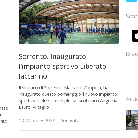
Scar
Dive
Sorrento. Inaugurato
l’impianto sportivo Liberato
Iaccarino
a
Il sindaco di Sorrento, Massimo Coppola, ha
inaugurato questo pomeriggio il nuovo impianto
Arti
sportivo realizzato nel plesso scolastico Angelina
Lauro. Al taglio …
Tasso
i
10 Ottobre 2024
|
Sorrento
ante