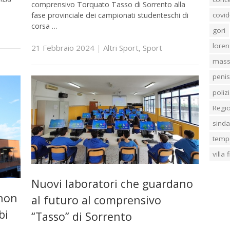
comprensivo Torquato Tasso di Sorrento alla
fase provinciale dei campionati studenteschi di
covid
corsa …
gori
loren
21 Febbraio 2024
|
Altri Sport
,
Sport
mass
penis
poliz
Regi
sind
temp
villa
Nuovi laboratori che guardano
 non
al futuro al comprensivo
bi
“Tasso” di Sorrento