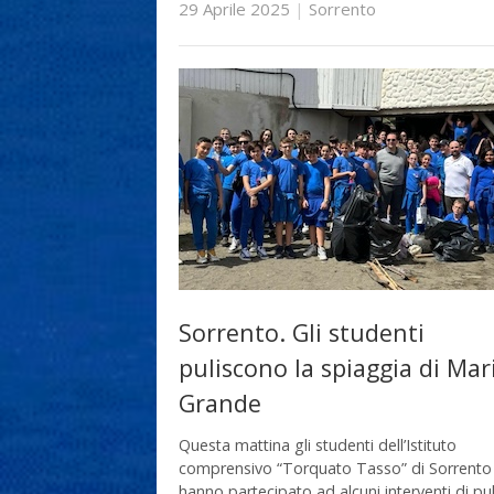
29 Aprile 2025
|
Sorrento
Sorrento. Gli studenti
puliscono la spiaggia di Mar
Grande
Questa mattina gli studenti dell’Istituto
comprensivo “Torquato Tasso” di Sorrento
hanno partecipato ad alcuni interventi di pul