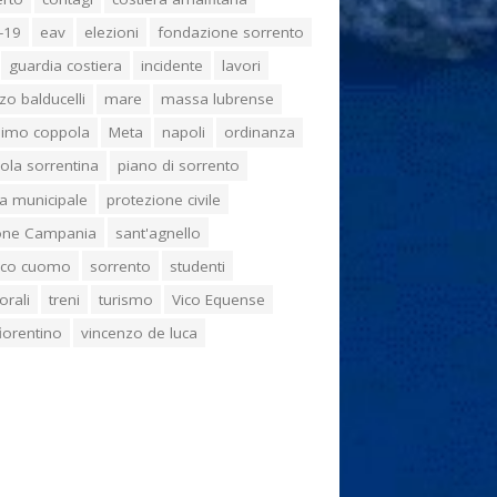
-19
eav
elezioni
fondazione sorrento
guardia costiera
incidente
lavori
zo balducelli
mare
massa lubrense
imo coppola
Meta
napoli
ordinanza
ola sorrentina
piano di sorrento
ia municipale
protezione civile
one Campania
sant'agnello
aco cuomo
sorrento
studenti
orali
treni
turismo
Vico Equense
 fiorentino
vincenzo de luca