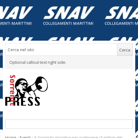
Optional callout text right side.
Home
/
Eventi
/
A Sorrento iniziativa per sostenere i bambini del