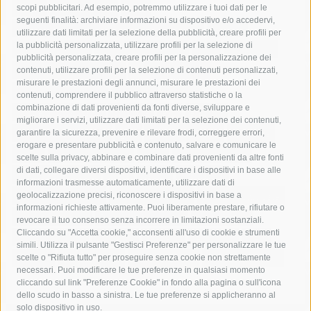
acqua
allerta meteo
anas
scopi pubblicitari. Ad esempio, potremmo utilizzare i tuoi dati per le
seguenti finalità: archiviare informazioni su dispositivo e/o accedervi,
area marina protetta di punta campanella
arresto
utilizzare dati limitati per la selezione della pubblicità, creare profili per
la pubblicità personalizzata, utilizzare profili per la selezione di
Asl Napoli 3 sud
capitaneria di porto
capri
carabinieri
pubblicità personalizzata, creare profili per la personalizzazione dei
castellammare di stabia
circumvesuviana
contenuti, utilizzare profili per la selezione di contenuti personalizzati,
misurare le prestazioni degli annunci, misurare le prestazioni dei
comune di sorrento
concerto
contagi
contenuti, comprendere il pubblico attraverso statistiche o la
combinazione di dati provenienti da fonti diverse, sviluppare e
costiera amalfitana
covid-19
eav
elezioni
migliorare i servizi, utilizzare dati limitati per la selezione dei contenuti,
fondazione sorrento
gori
guardia costiera
incidente
garantire la sicurezza, prevenire e rilevare frodi, correggere errori,
erogare e presentare pubblicità e contenuto, salvare e comunicare le
lavori
lorenzo balducelli
mare
massa lubrense
scelte sulla privacy, abbinare e combinare dati provenienti da altre fonti
di dati, collegare diversi dispositivi, identificare i dispositivi in base alle
massimo coppola
Meta
napoli
ordinanza
informazioni trasmesse automaticamente, utilizzare dati di
penisola sorrentina
piano di sorrento
polizia municipale
geolocalizzazione precisi, riconoscere i dispositivi in base a
informazioni richieste attivamente. Puoi liberamente prestare, rifiutare o
protezione civile
Regione Campania
sant'agnello
revocare il tuo consenso senza incorrere in limitazioni sostanziali.
Cliccando su "Accetta cookie," acconsenti all'uso di cookie e strumenti
sindaco cuomo
sorrento
studenti
temporali
treni
simili. Utilizza il pulsante "Gestisci Preferenze" per personalizzare le tue
turismo
Vico Equense
villa fiorentino
vincenzo de luca
scelte o "Rifiuta tutto" per proseguire senza cookie non strettamente
necessari. Puoi modificare le tue preferenze in qualsiasi momento
cliccando sul link "Preferenze Cookie" in fondo alla pagina o sull'icona
dello scudo in basso a sinistra. Le tue preferenze si applicheranno al
solo dispositivo in uso.