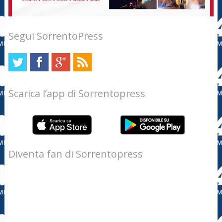
Segui SorrentoPress
Scarica l’app di Sorrentopress
Diventa fan di Sorrentopress