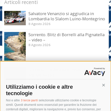
Articoli recenti
Salvatore Venanzio si aggiudica in
Lombardia lo Slalom Luino-Montegrino
8 Agosto 2026
Sorrento. Blitz di Borrelli alla Pignatella
– video –
8 Agosto 2026
Sorrento. Le denunce: Bivacchi e rifiuti
sui siti storici
8 Agosto 2026
Utilizziamo i cookie e altre
Cont
tecnologie
Tag
Noi e altre
3 terze parti
selezionate utilizziamo cookie e tecnologie
simili. Questi strumenti sono essenziali per garantire la fruizione dei
contenuti digitali, migliorare la navigazione e, previo tuo consenso, per