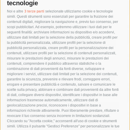
tecnologie
Tag
Noi e altre
3 terze parti
selezionate utilizziamo cookie e tecnologie
simili. Questi strumenti sono essenziali per garantire la fruizione dei
contenuti digitali, migliorare la navigazione e, previo tuo consenso, per
acqua
allerta meteo
anas
scopi pubblicitari. Ad esempio, potremmo utilizzare i tuoi dati per le
seguenti finalità: archiviare informazioni su dispositivo e/o accedervi,
area marina protetta di punta campanella
arresto
utilizzare dati limitati per la selezione della pubblicità, creare profili per
la pubblicità personalizzata, utilizzare profili per la selezione di
Asl Napoli 3 sud
capitaneria di porto
capri
carabinieri
pubblicità personalizzata, creare profili per la personalizzazione dei
castellammare di stabia
circumvesuviana
contenuti, utilizzare profili per la selezione di contenuti personalizzati,
misurare le prestazioni degli annunci, misurare le prestazioni dei
comune di sorrento
concerto
contagi
contenuti, comprendere il pubblico attraverso statistiche o la
combinazione di dati provenienti da fonti diverse, sviluppare e
costiera amalfitana
covid-19
eav
elezioni
migliorare i servizi, utilizzare dati limitati per la selezione dei contenuti,
fondazione sorrento
gori
guardia costiera
incidente
garantire la sicurezza, prevenire e rilevare frodi, correggere errori,
erogare e presentare pubblicità e contenuto, salvare e comunicare le
lavori
lorenzo balducelli
mare
massa lubrense
scelte sulla privacy, abbinare e combinare dati provenienti da altre fonti
di dati, collegare diversi dispositivi, identificare i dispositivi in base alle
massimo coppola
Meta
napoli
ordinanza
informazioni trasmesse automaticamente, utilizzare dati di
penisola sorrentina
piano di sorrento
polizia municipale
geolocalizzazione precisi, riconoscere i dispositivi in base a
informazioni richieste attivamente. Puoi liberamente prestare, rifiutare o
protezione civile
Regione Campania
sant'agnello
revocare il tuo consenso senza incorrere in limitazioni sostanziali.
Cliccando su "Accetta cookie," acconsenti all'uso di cookie e strumenti
sindaco cuomo
sorrento
studenti
temporali
treni
simili. Utilizza il pulsante "Gestisci Preferenze" per personalizzare le tue