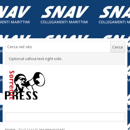
Optional callout text right side.
Home
/
Post taggati
incappucciati