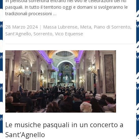
In penisola sorrentina entrano nel vivo le celebrazioni dei riti
pasquali. In tutto il territorio oggi e domani si svolgeranno le
tradizionali processioni …
28 Marzo 2024
|
Massa Lubrense
,
Meta
,
Piano di Sorrento
,
Sant'Agnello
,
Sorrento
,
Vico Equense
Le musiche pasquali in un concerto a
Sant’Agnello