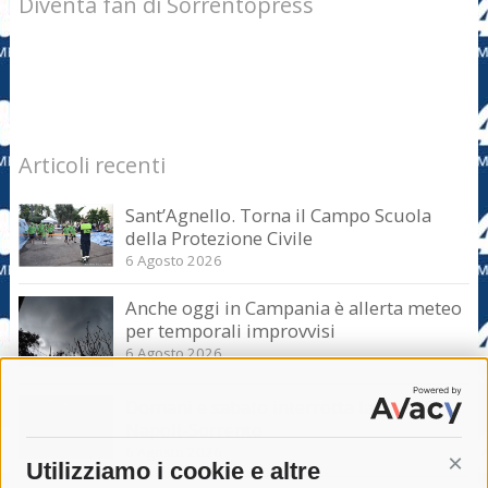
Diventa fan di Sorrentopress
Articoli recenti
Sant’Agnello. Torna il Campo Scuola
della Protezione Civile
6 Agosto 2026
Anche oggi in Campania è allerta meteo
per temporali improvvisi
6 Agosto 2026
Domani e sabato interrotta la linea Eav
Napoli-Sorrento
6 Agosto 2026
Utilizziamo i cookie e altre
Cont