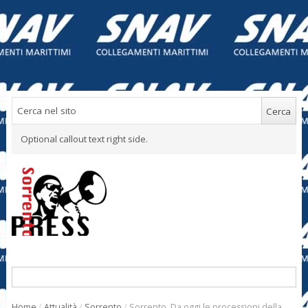
Optional callout text right side.
Home
/
Attualità
/
Sorrento
/
Sorrento. Da oggi le processioni della