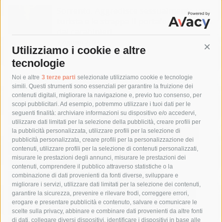
Sorrento. Aggredisce sessualmente una
turista e le strappa il portafogli, fermato
dai carabinieri
7 Agosto 2026
Utilizziamo i cookie e altre
Cont
tecnologie
Tag
Noi e altre
3 terze parti
selezionate utilizziamo cookie e tecnologie
simili. Questi strumenti sono essenziali per garantire la fruizione dei
contenuti digitali, migliorare la navigazione e, previo tuo consenso, per
acqua
allerta meteo
anas
scopi pubblicitari. Ad esempio, potremmo utilizzare i tuoi dati per le
seguenti finalità: archiviare informazioni su dispositivo e/o accedervi,
area marina protetta di punta campanella
arresto
utilizzare dati limitati per la selezione della pubblicità, creare profili per
la pubblicità personalizzata, utilizzare profili per la selezione di
Asl Napoli 3 sud
capitaneria di porto
capri
carabinieri
pubblicità personalizzata, creare profili per la personalizzazione dei
castellammare di stabia
circumvesuviana
contenuti, utilizzare profili per la selezione di contenuti personalizzati,
misurare le prestazioni degli annunci, misurare le prestazioni dei
comune di sorrento
concerto
contagi
contenuti, comprendere il pubblico attraverso statistiche o la
combinazione di dati provenienti da fonti diverse, sviluppare e
costiera amalfitana
covid-19
eav
elezioni
migliorare i servizi, utilizzare dati limitati per la selezione dei contenuti,
fondazione sorrento
gori
guardia costiera
incidente
garantire la sicurezza, prevenire e rilevare frodi, correggere errori,
erogare e presentare pubblicità e contenuto, salvare e comunicare le
lavori
lorenzo balducelli
mare
massa lubrense
scelte sulla privacy, abbinare e combinare dati provenienti da altre fonti
di dati, collegare diversi dispositivi, identificare i dispositivi in base alle