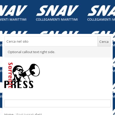
Optional callout text right side.
Home
/
Post taggati
dati