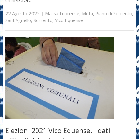
un’iniziativa …
22 Agosto 2025
|
Massa Lubrense
,
Meta
,
Piano di Sorrento
,
Sant'Agnello
,
Sorrento
,
Vico Equense
Elezioni 2021 Vico Equense. I dati