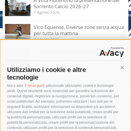
A Villa Fiorentino la presentazione del
Sorrento Calcio 2026-27
7 Agosto 2026
Vico Equense. Diverse zone senza acqua
per tutta la mattina
7 Agosto 2026
Traffico da bollino nero, statale
Sorrentina sorvegliata speciale
7 Agosto 2026
Utilizziamo i cookie e altre
Cont
tecnologie
Tag
Noi e altre
3 terze parti
selezionate utilizziamo cookie e tecnologie
simili. Questi strumenti sono essenziali per garantire la fruizione dei
contenuti digitali, migliorare la navigazione e, previo tuo consenso, per
acqua
allerta meteo
anas
scopi pubblicitari. Ad esempio, potremmo utilizzare i tuoi dati per le
seguenti finalità: archiviare informazioni su dispositivo e/o accedervi,
area marina protetta di punta campanella
arresto
utilizzare dati limitati per la selezione della pubblicità, creare profili per
la pubblicità personalizzata, utilizzare profili per la selezione di
Asl Napoli 3 sud
capitaneria di porto
capri
carabinieri
pubblicità personalizzata, creare profili per la personalizzazione dei
castellammare di stabia
circumvesuviana
contenuti, utilizzare profili per la selezione di contenuti personalizzati,