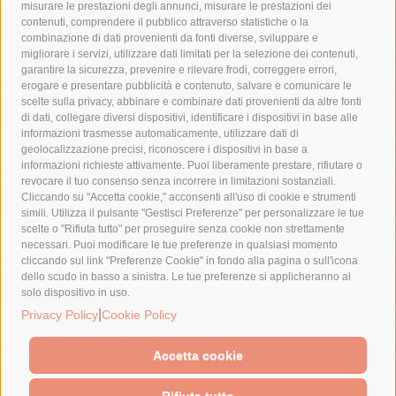
misurare le prestazioni degli annunci, misurare le prestazioni dei
comune di sorrento
concerto
contagi
contenuti, comprendere il pubblico attraverso statistiche o la
combinazione di dati provenienti da fonti diverse, sviluppare e
costiera amalfitana
covid-19
eav
elezioni
migliorare i servizi, utilizzare dati limitati per la selezione dei contenuti,
fondazione sorrento
gori
guardia costiera
incidente
garantire la sicurezza, prevenire e rilevare frodi, correggere errori,
erogare e presentare pubblicità e contenuto, salvare e comunicare le
lavori
lorenzo balducelli
mare
massa lubrense
scelte sulla privacy, abbinare e combinare dati provenienti da altre fonti
di dati, collegare diversi dispositivi, identificare i dispositivi in base alle
massimo coppola
Meta
napoli
ordinanza
informazioni trasmesse automaticamente, utilizzare dati di
penisola sorrentina
piano di sorrento
polizia municipale
geolocalizzazione precisi, riconoscere i dispositivi in base a
informazioni richieste attivamente. Puoi liberamente prestare, rifiutare o
protezione civile
Regione Campania
sant'agnello
revocare il tuo consenso senza incorrere in limitazioni sostanziali.
Cliccando su "Accetta cookie," acconsenti all'uso di cookie e strumenti
sindaco cuomo
sorrento
studenti
temporali
treni
simili. Utilizza il pulsante "Gestisci Preferenze" per personalizzare le tue
turismo
Vico Equense
villa fiorentino
vincenzo de luca
scelte o "Rifiuta tutto" per proseguire senza cookie non strettamente
necessari. Puoi modificare le tue preferenze in qualsiasi momento
cliccando sul link "Preferenze Cookie" in fondo alla pagina o sull'icona
dello scudo in basso a sinistra. Le tue preferenze si applicheranno al
solo dispositivo in uso.
© 2015 SorrentoPress. All rights reserved.
|
Privacy Policy
Cookie Policy
Il giornale online della Penisola Sorrentina
Privacy policy
-
Cookie Policy
Accetta cookie