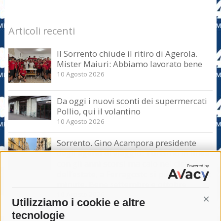
Articoli recenti
Il Sorrento chiude il ritiro di Agerola.
Mister Maiuri: Abbiamo lavorato bene
10 Agosto 2026
Da oggi i nuovi sconti dei supermercati
Pollio, qui il volantino
10 Agosto 2026
Sorrento. Gino Acampora presidente
degli agenti di viaggio: Turismo in linea
con gli anni scorsi ma calo nel clou
dell’estate, a Ferragosto si punta sul last
minute. Bene settembre e ottobre
10 Agosto 2026
Utilizziamo i cookie e altre
Cont
tecnologie