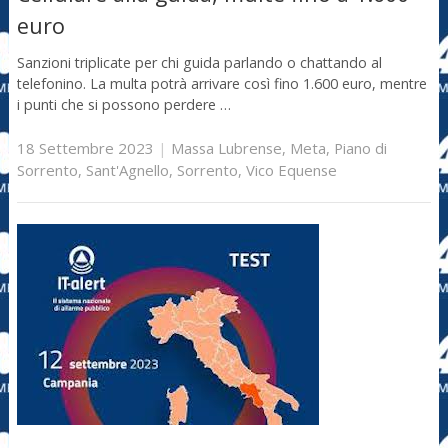
euro
Sanzioni triplicate per chi guida parlando o chattando al
telefonino. La multa potrà arrivare così fino 1.600 euro, mentre
i punti che si possono perdere …
18 Settembre 2023
|
Massa Lubrense
,
Meta
,
Piano di
Sorrento
,
Sant'Agnello
,
Sorrento
,
Vico Equense