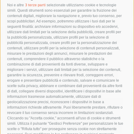
Tag
Noi e altre
3 terze parti
selezionate utilizziamo cookie e tecnologie
simili. Questi strumenti sono essenziali per garantire la fruizione dei
contenuti digitali, migliorare la navigazione e, previo tuo consenso, per
acqua
allerta meteo
anas
scopi pubblicitari. Ad esempio, potremmo utilizzare i tuoi dati per le
seguenti finalità: archiviare informazioni su dispositivo e/o accedervi,
area marina protetta di punta campanella
arresto
utilizzare dati limitati per la selezione della pubblicità, creare profili per
la pubblicità personalizzata, utilizzare profili per la selezione di
Asl Napoli 3 sud
capitaneria di porto
capri
carabinieri
pubblicità personalizzata, creare profili per la personalizzazione dei
castellammare di stabia
circumvesuviana
contenuti, utilizzare profili per la selezione di contenuti personalizzati,
misurare le prestazioni degli annunci, misurare le prestazioni dei
comune di sorrento
concerto
contagi
contenuti, comprendere il pubblico attraverso statistiche o la
combinazione di dati provenienti da fonti diverse, sviluppare e
costiera amalfitana
covid-19
eav
elezioni
migliorare i servizi, utilizzare dati limitati per la selezione dei contenuti,
fondazione sorrento
gori
guardia costiera
incidente
garantire la sicurezza, prevenire e rilevare frodi, correggere errori,
erogare e presentare pubblicità e contenuto, salvare e comunicare le
lavori
lorenzo balducelli
mare
massa lubrense
scelte sulla privacy, abbinare e combinare dati provenienti da altre fonti
di dati, collegare diversi dispositivi, identificare i dispositivi in base alle
massimo coppola
Meta
napoli
ordinanza
informazioni trasmesse automaticamente, utilizzare dati di
penisola sorrentina
piano di sorrento
polizia municipale
geolocalizzazione precisi, riconoscere i dispositivi in base a
informazioni richieste attivamente. Puoi liberamente prestare, rifiutare o
protezione civile
Regione Campania
sant'agnello
revocare il tuo consenso senza incorrere in limitazioni sostanziali.
Cliccando su "Accetta cookie," acconsenti all'uso di cookie e strumenti
sindaco cuomo
sorrento
studenti
temporali
treni
simili. Utilizza il pulsante "Gestisci Preferenze" per personalizzare le tue
turismo
Vico Equense
villa fiorentino
vincenzo de luca
scelte o "Rifiuta tutto" per proseguire senza cookie non strettamente