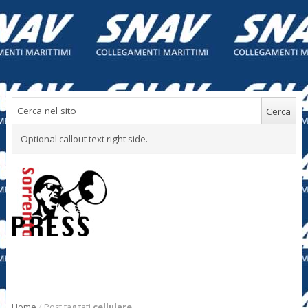
Optional callout text right side.
Home
/
Post taggati
cellulare