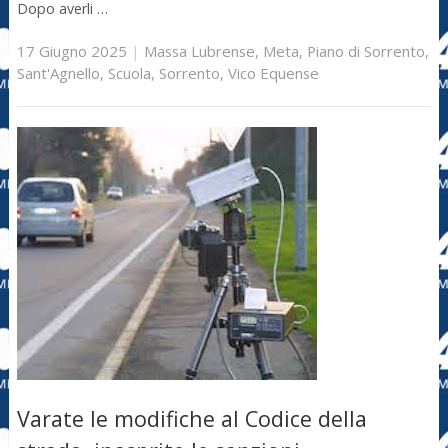
Dopo averli …
17 Giugno 2025
|
Massa Lubrense
,
Meta
,
Piano di Sorrento
,
Sant'Agnello
,
Scuola
,
Sorrento
,
Vico Equense
Varate le modifiche al Codice della