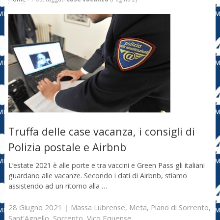
Truffa delle case vacanza, i consigli di
Polizia postale e Airbnb
L’estate 2021 è alle porte e tra vaccini e Green Pass gli italiani
guardano alle vacanze. Secondo i dati di Airbnb, stiamo
assistendo ad un ritorno alla …
28 Giugno 2021
|
Massa Lubrense
,
Meta
,
Piano di Sorrento
,
Sant'Agnello
,
Sorrento
,
Vico Equense