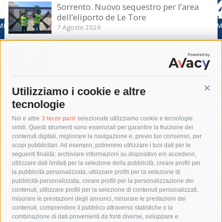
Sorrento. Nuovo sequestro per l’area
dell’eliporto de Le Tore
7 Agosto 2026
Sorrento. Aggredisce sessualmente una
turista e le strappa il portafogli, fermato
dai carabinieri
7 Agosto 2026
Utilizziamo i cookie e altre
Cont
tecnologie
Tag
Noi e altre
3 terze parti
selezionate utilizziamo cookie e tecnologie
simili. Questi strumenti sono essenziali per garantire la fruizione dei
contenuti digitali, migliorare la navigazione e, previo tuo consenso, per
acqua
allerta meteo
anas
scopi pubblicitari. Ad esempio, potremmo utilizzare i tuoi dati per le
seguenti finalità: archiviare informazioni su dispositivo e/o accedervi,
area marina protetta di punta campanella
arresto
utilizzare dati limitati per la selezione della pubblicità, creare profili per
la pubblicità personalizzata, utilizzare profili per la selezione di
Asl Napoli 3 sud
capitaneria di porto
capri
carabinieri
pubblicità personalizzata, creare profili per la personalizzazione dei
castellammare di stabia
circumvesuviana
contenuti, utilizzare profili per la selezione di contenuti personalizzati,
misurare le prestazioni degli annunci, misurare le prestazioni dei
comune di sorrento
concerto
contagi
contenuti, comprendere il pubblico attraverso statistiche o la
combinazione di dati provenienti da fonti diverse, sviluppare e
costiera amalfitana
covid-19
eav
elezioni