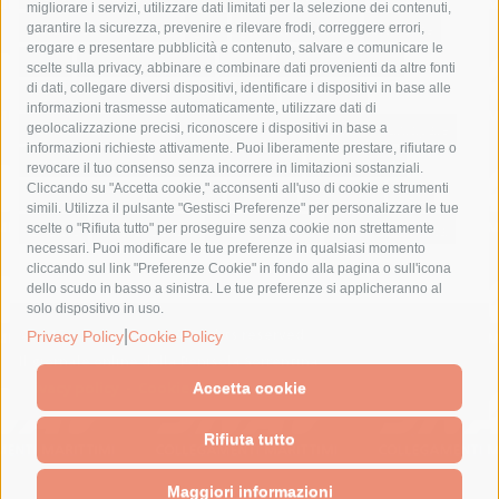
migliorare i servizi, utilizzare dati limitati per la selezione dei contenuti,
fondazione sorrento
gori
guardia costiera
incidente
garantire la sicurezza, prevenire e rilevare frodi, correggere errori,
erogare e presentare pubblicità e contenuto, salvare e comunicare le
lavori
lorenzo balducelli
mare
massa lubrense
scelte sulla privacy, abbinare e combinare dati provenienti da altre fonti
di dati, collegare diversi dispositivi, identificare i dispositivi in base alle
massimo coppola
Meta
napoli
ordinanza
informazioni trasmesse automaticamente, utilizzare dati di
penisola sorrentina
piano di sorrento
polizia municipale
geolocalizzazione precisi, riconoscere i dispositivi in base a
informazioni richieste attivamente. Puoi liberamente prestare, rifiutare o
protezione civile
Regione Campania
sant'agnello
revocare il tuo consenso senza incorrere in limitazioni sostanziali.
Cliccando su "Accetta cookie," acconsenti all'uso di cookie e strumenti
sindaco cuomo
sorrento
studenti
temporali
treni
simili. Utilizza il pulsante "Gestisci Preferenze" per personalizzare le tue
turismo
Vico Equense
villa fiorentino
vincenzo de luca
scelte o "Rifiuta tutto" per proseguire senza cookie non strettamente
necessari. Puoi modificare le tue preferenze in qualsiasi momento
cliccando sul link "Preferenze Cookie" in fondo alla pagina o sull'icona
dello scudo in basso a sinistra. Le tue preferenze si applicheranno al
solo dispositivo in uso.
© 2015 SorrentoPress. All rights reserved.
|
Privacy Policy
Cookie Policy
Il giornale online della Penisola Sorrentina
Privacy policy
-
Cookie Policy
Accetta cookie
Rifiuta tutto
Maggiori informazioni