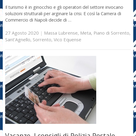
Il turismo è in ginocchio e gli operatori del settore invocano
soluzioni strutturali per arginare la crisi. E così la Camera di
Commercio di Napoli decide di …
27 Agosto 2020
|
Massa Lubrense
,
Meta
,
Piano di Sorrento
,
Sant'Agnello
,
Sorrento
,
Vico Equense
Vacanze. I consigli di Polizia Postale,