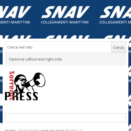
Optional callout text right side.
Home
/
Post taggati
case vacanza
(Pagina 2)