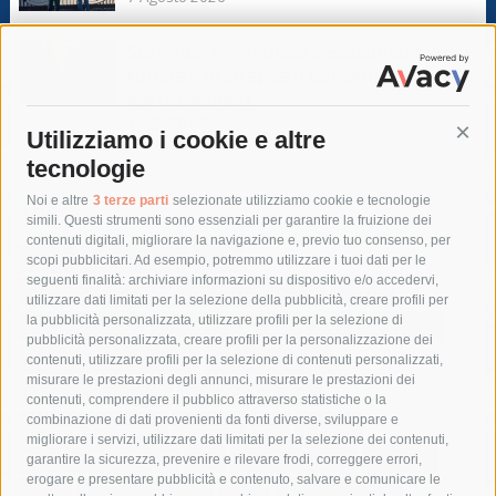
Sorrento. Aggredisce sessualmente una
turista e le strappa il portafogli, fermato
dai carabinieri
7 Agosto 2026
Utilizziamo i cookie e altre
Cont
tecnologie
Tag
Noi e altre
3 terze parti
selezionate utilizziamo cookie e tecnologie
simili. Questi strumenti sono essenziali per garantire la fruizione dei
contenuti digitali, migliorare la navigazione e, previo tuo consenso, per
acqua
allerta meteo
anas
scopi pubblicitari. Ad esempio, potremmo utilizzare i tuoi dati per le
seguenti finalità: archiviare informazioni su dispositivo e/o accedervi,
area marina protetta di punta campanella
arresto
utilizzare dati limitati per la selezione della pubblicità, creare profili per
la pubblicità personalizzata, utilizzare profili per la selezione di
Asl Napoli 3 sud
capitaneria di porto
capri
carabinieri
pubblicità personalizzata, creare profili per la personalizzazione dei
castellammare di stabia
circumvesuviana
contenuti, utilizzare profili per la selezione di contenuti personalizzati,
misurare le prestazioni degli annunci, misurare le prestazioni dei
comune di sorrento
concerto
contagi
contenuti, comprendere il pubblico attraverso statistiche o la
combinazione di dati provenienti da fonti diverse, sviluppare e
costiera amalfitana
covid-19
eav
elezioni
migliorare i servizi, utilizzare dati limitati per la selezione dei contenuti,
fondazione sorrento
gori
guardia costiera
incidente
garantire la sicurezza, prevenire e rilevare frodi, correggere errori,
erogare e presentare pubblicità e contenuto, salvare e comunicare le
lavori
lorenzo balducelli
mare
massa lubrense