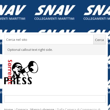
Optional callout text right side.
Home
/
Cronaca
/
Massa Lubrense
/
Dalla Camera di Commercio di