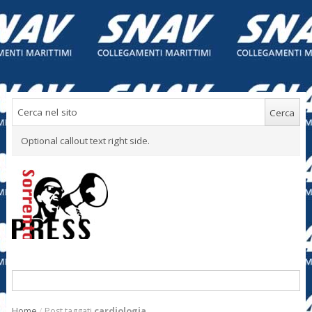
Optional callout text right side.
Home
/
Post taggati
cardiologia