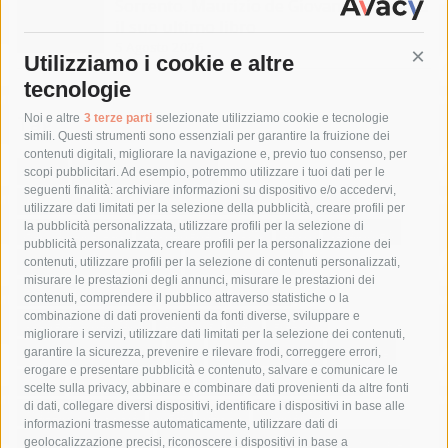
Sorrento. Maurizio de Giovanni presenta
il suo ultimo libro
5 Agosto 2026
Utilizziamo i cookie e altre
Cont
tecnologie
Tag
Noi e altre
3 terze parti
selezionate utilizziamo cookie e tecnologie
simili. Questi strumenti sono essenziali per garantire la fruizione dei
contenuti digitali, migliorare la navigazione e, previo tuo consenso, per
acqua
allerta meteo
anas
scopi pubblicitari. Ad esempio, potremmo utilizzare i tuoi dati per le
seguenti finalità: archiviare informazioni su dispositivo e/o accedervi,
area marina protetta di punta campanella
arresto
utilizzare dati limitati per la selezione della pubblicità, creare profili per
la pubblicità personalizzata, utilizzare profili per la selezione di
Asl Napoli 3 sud
capitaneria di porto
capri
carabinieri
pubblicità personalizzata, creare profili per la personalizzazione dei
castellammare di stabia
circumvesuviana
contenuti, utilizzare profili per la selezione di contenuti personalizzati,
misurare le prestazioni degli annunci, misurare le prestazioni dei
comune di sorrento
concerto
contagi
contenuti, comprendere il pubblico attraverso statistiche o la
combinazione di dati provenienti da fonti diverse, sviluppare e
costiera amalfitana
covid-19
eav
elezioni
migliorare i servizi, utilizzare dati limitati per la selezione dei contenuti,
fondazione sorrento
gori
guardia costiera
incidente
garantire la sicurezza, prevenire e rilevare frodi, correggere errori,
erogare e presentare pubblicità e contenuto, salvare e comunicare le
lavori
lorenzo balducelli
mare
massa lubrense
scelte sulla privacy, abbinare e combinare dati provenienti da altre fonti
di dati, collegare diversi dispositivi, identificare i dispositivi in base alle
massimo coppola
Meta
napoli
ordinanza
informazioni trasmesse automaticamente, utilizzare dati di
penisola sorrentina
piano di sorrento
polizia municipale
geolocalizzazione precisi, riconoscere i dispositivi in base a