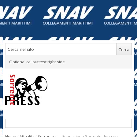
Optional callout text right side.
Home
/
Attualità
/
Sorrento
/
La Fondazione Sorrento dona un