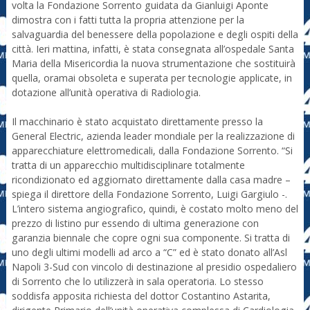
volta la Fondazione Sorrento guidata da Gianluigi Aponte
dimostra con i fatti tutta la propria attenzione per la
salvaguardia del benessere della popolazione e degli ospiti della
città. Ieri mattina, infatti, è stata consegnata all’ospedale Santa
Maria della Misericordia la nuova strumentazione che sostituirà
quella, oramai obsoleta e superata per tecnologie applicate, in
dotazione all’unità operativa di Radiologia.
Il macchinario è stato acquistato direttamente presso la
General Electric, azienda leader mondiale per la realizzazione di
apparecchiature elettromedicali, dalla Fondazione Sorrento. “Si
tratta di un apparecchio multidisciplinare totalmente
ricondizionato ed aggiornato direttamente dalla casa madre –
spiega il direttore della Fondazione Sorrento, Luigi Gargiulo -.
L’intero sistema angiografico, quindi, è costato molto meno del
prezzo di listino pur essendo di ultima generazione con
garanzia biennale che copre ogni sua componente. Si tratta di
uno degli ultimi modelli ad arco a “C” ed è stato donato all’Asl
Napoli 3-Sud con vincolo di destinazione al presidio ospedaliero
di Sorrento che lo utilizzerà in sala operatoria. Lo stesso
soddisfa apposita richiesta del dottor Costantino Astarita,