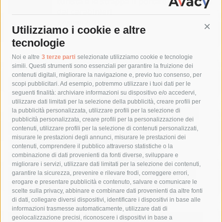
turista e le strappa il portafogli, fermato
dai carabinieri
7 Agosto 2026
Utilizziamo i cookie e altre
Cont
tecnologie
Tag
Noi e altre
3 terze parti
selezionate utilizziamo cookie e tecnologie
simili. Questi strumenti sono essenziali per garantire la fruizione dei
contenuti digitali, migliorare la navigazione e, previo tuo consenso, per
acqua
allerta meteo
anas
scopi pubblicitari. Ad esempio, potremmo utilizzare i tuoi dati per le
seguenti finalità: archiviare informazioni su dispositivo e/o accedervi,
area marina protetta di punta campanella
arresto
utilizzare dati limitati per la selezione della pubblicità, creare profili per
la pubblicità personalizzata, utilizzare profili per la selezione di
Asl Napoli 3 sud
capitaneria di porto
capri
carabinieri
pubblicità personalizzata, creare profili per la personalizzazione dei
castellammare di stabia
circumvesuviana
contenuti, utilizzare profili per la selezione di contenuti personalizzati,
misurare le prestazioni degli annunci, misurare le prestazioni dei
comune di sorrento
concerto
contagi
contenuti, comprendere il pubblico attraverso statistiche o la
combinazione di dati provenienti da fonti diverse, sviluppare e
costiera amalfitana
covid-19
eav
elezioni
migliorare i servizi, utilizzare dati limitati per la selezione dei contenuti,
fondazione sorrento
gori
guardia costiera
incidente
garantire la sicurezza, prevenire e rilevare frodi, correggere errori,
erogare e presentare pubblicità e contenuto, salvare e comunicare le
lavori
lorenzo balducelli
mare
massa lubrense
scelte sulla privacy, abbinare e combinare dati provenienti da altre fonti
di dati, collegare diversi dispositivi, identificare i dispositivi in base alle
massimo coppola
Meta
napoli
ordinanza
informazioni trasmesse automaticamente, utilizzare dati di
penisola sorrentina
piano di sorrento
polizia municipale
geolocalizzazione precisi, riconoscere i dispositivi in base a