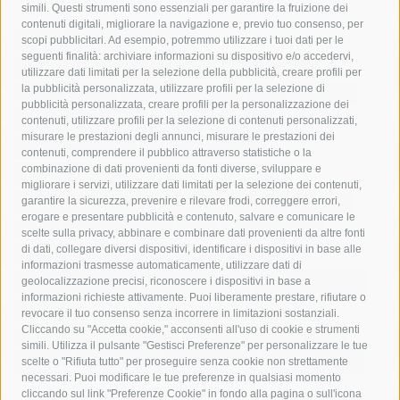
simili. Questi strumenti sono essenziali per garantire la fruizione dei
contenuti digitali, migliorare la navigazione e, previo tuo consenso, per
acqua
allerta meteo
anas
scopi pubblicitari. Ad esempio, potremmo utilizzare i tuoi dati per le
seguenti finalità: archiviare informazioni su dispositivo e/o accedervi,
area marina protetta di punta campanella
arresto
utilizzare dati limitati per la selezione della pubblicità, creare profili per
la pubblicità personalizzata, utilizzare profili per la selezione di
Asl Napoli 3 sud
capitaneria di porto
capri
carabinieri
pubblicità personalizzata, creare profili per la personalizzazione dei
castellammare di stabia
circumvesuviana
contenuti, utilizzare profili per la selezione di contenuti personalizzati,
misurare le prestazioni degli annunci, misurare le prestazioni dei
comune di sorrento
concerto
contagi
contenuti, comprendere il pubblico attraverso statistiche o la
combinazione di dati provenienti da fonti diverse, sviluppare e
costiera amalfitana
covid-19
eav
elezioni
migliorare i servizi, utilizzare dati limitati per la selezione dei contenuti,
fondazione sorrento
gori
guardia costiera
incidente
garantire la sicurezza, prevenire e rilevare frodi, correggere errori,
erogare e presentare pubblicità e contenuto, salvare e comunicare le
lavori
lorenzo balducelli
mare
massa lubrense
scelte sulla privacy, abbinare e combinare dati provenienti da altre fonti
di dati, collegare diversi dispositivi, identificare i dispositivi in base alle
massimo coppola
Meta
napoli
ordinanza
informazioni trasmesse automaticamente, utilizzare dati di
penisola sorrentina
piano di sorrento
polizia municipale
geolocalizzazione precisi, riconoscere i dispositivi in base a
informazioni richieste attivamente. Puoi liberamente prestare, rifiutare o
protezione civile
Regione Campania
sant'agnello
revocare il tuo consenso senza incorrere in limitazioni sostanziali.
Cliccando su "Accetta cookie," acconsenti all'uso di cookie e strumenti
sindaco cuomo
sorrento
studenti
temporali
treni
simili. Utilizza il pulsante "Gestisci Preferenze" per personalizzare le tue
turismo
Vico Equense
villa fiorentino
vincenzo de luca
scelte o "Rifiuta tutto" per proseguire senza cookie non strettamente
necessari. Puoi modificare le tue preferenze in qualsiasi momento
cliccando sul link "Preferenze Cookie" in fondo alla pagina o sull'icona