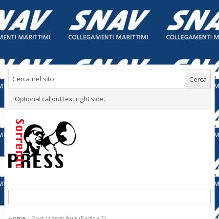
Optional callout text right side.
Home
/
Post taggati
bus
(Pagina 2)