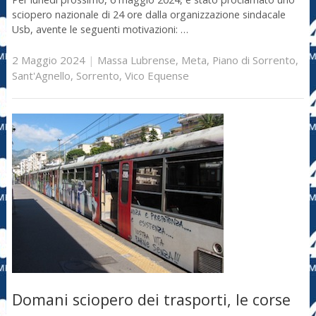
sciopero nazionale di 24 ore dalla organizzazione sindacale
Usb, avente le seguenti motivazioni: …
2 Maggio 2024
|
Massa Lubrense
,
Meta
,
Piano di Sorrento
,
Sant'Agnello
,
Sorrento
,
Vico Equense
Domani sciopero dei trasporti, le corse