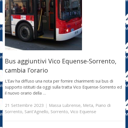
Bus aggiuntivi Vico Equense-Sorrento,
cambia l’orario
L’Eav ha diffuso una nota per fornire chiarimenti sui bus di
supporto istituiti da oggi sulla tratta Vico Equense-Sorrento ed
il nuovo orario della …
21 Settembre 2023
|
Massa Lubrense
,
Meta
,
Piano di
Sorrento
,
Sant'Agnello
,
Sorrento
,
Vico Equense