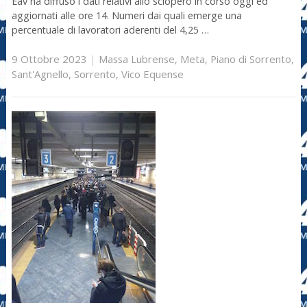
Eav ha diffuso i dati relativi allo sciopero in corso oggi ed
aggiornati alle ore 14. Numeri dai quali emerge una
percentuale di lavoratori aderenti del 4,25 …
9 Ottobre 2023
|
Massa Lubrense
,
Meta
,
Piano di Sorrento
,
Sant'Agnello
,
Sorrento
,
Vico Equense