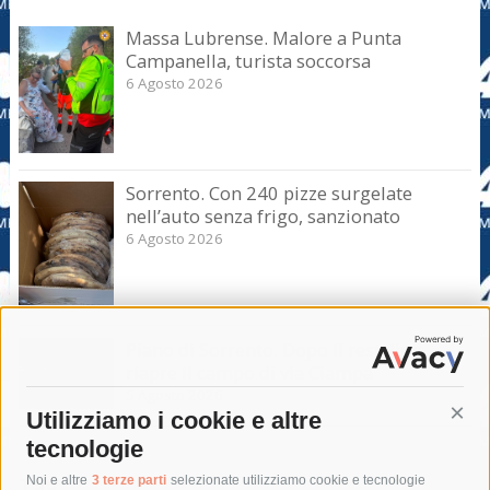
Massa Lubrense. Malore a Punta
Campanella, turista soccorsa
6 Agosto 2026
Sorrento. Con 240 pizze surgelate
nell’auto senza frigo, sanzionato
6 Agosto 2026
Piano di Sorrento. Dopo il restyling
riapre il campo di via Ciampa
5 Agosto 2026
Utilizziamo i cookie e altre
Cont
tecnologie
Tag
Noi e altre
3 terze parti
selezionate utilizziamo cookie e tecnologie