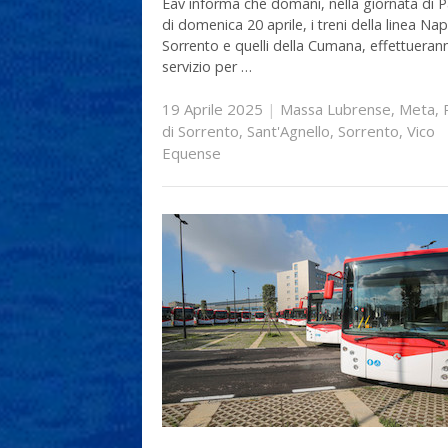
Eav informa che domani, nella giornata di 
di domenica 20 aprile, i treni della linea Nap
Sorrento e quelli della Cumana, effettueran
servizio per …
19 Aprile 2025
|
Massa Lubrense
,
Meta
,
di Sorrento
,
Sant'Agnello
,
Sorrento
,
Vico
Equense