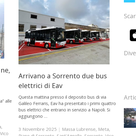
Scar
Dive
nne,
Arrivano a Sorrento due bus
elettrici di Eav
Arti
Questa mattina presso il deposito bus di via
a” alle
Galileo Ferraris, Eav ha presentato i primi quattro
bus elettrici che entrano in servizio a Napoli. Si
aggiungono …
a
,
3 Novembre 2025
|
Massa Lubrense
,
Meta
,
Vico
Piano di Sorrento
,
Sant'Agnello
,
Sorrento
,
Vico