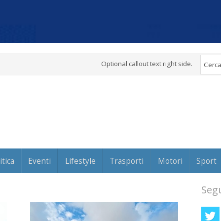
Optional callout text right side.
itica
Eventi
Lifestyle
Trasporti
Motori
Sport
Segu