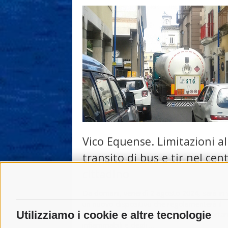
Vico Equense. Limitazioni al
transito di bus e tir nel cen
cittadino
Da domani, venerdì 2 agosto 2024, sarà in 
un nuovo dispositivo che regolamenterà il
Utilizziamo i cookie e altre tecnologie
passaggio dei mezzi pesanti che trasporta
infiammabili e degli …