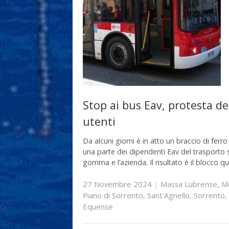
Stop ai bus Eav, protesta de
utenti
Da alcuni giorni è in atto un braccio di ferro
una parte dei dipendenti Eav del trasporto 
gomma e l’azienda. Il risultato è il blocco q
27 Novembre 2024
|
Massa Lubrense
,
M
Piano di Sorrento
,
Sant'Agnello
,
Sorrento
,
Equense