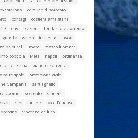
carabinieri
castellammare di stabia
umvesuviana
comune di sorrento
erto
contagi
costiera amalfitana
-19
eav
elezioni
fondazione sorrento
guardia costiera
incidente
lavori
zo balducelli
mare
massa lubrense
imo coppola
Meta
napoli
ordinanza
ola sorrentina
piano di sorrento
ia municipale
protezione civile
one Campania
sant'agnello
aco cuomo
sorrento
studenti
orali
treni
turismo
Vico Equense
 fiorentino
vincenzo de luca