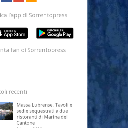
ica l’app di Sorrentopress
nta fan di Sorrentopress
coli recenti
Massa Lubrense. Tavoli e
sedie sequestrati a due
ristoranti di Marina del
Cantone