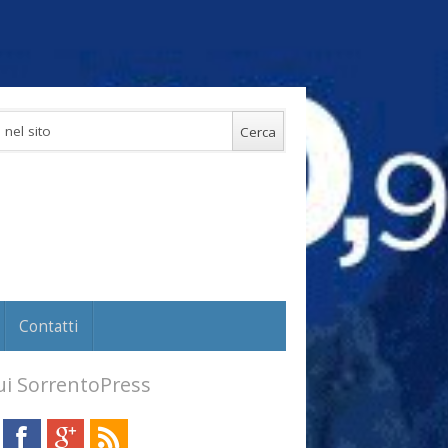
Contatti
i SorrentoPress