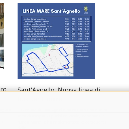
tro
Sant’Agnello. Nuova linea di
bus per il mare
vigore
Il Comune di Sant’Agnello ha istituito una nuova
linea di trasporto pubblico locale, denominata
no
“Linea Mare”, e ha implementato le corse serali
della …