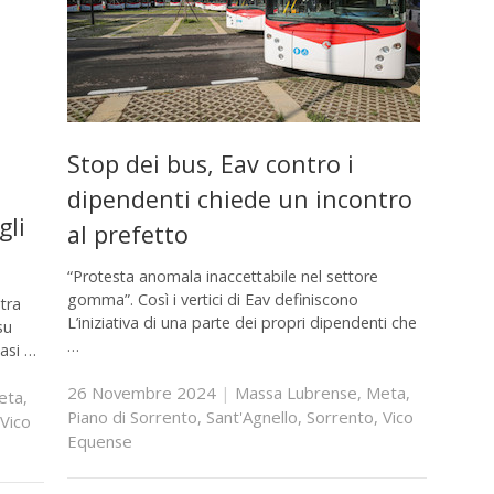
Stop dei bus, Eav contro i
dipendenti chiede un incontro
gli
al prefetto
“Protesta anomala inaccettabile nel settore
gomma”. Così i vertici di Eav definiscono
 tra
L’iniziativa di una parte dei propri dipendenti che
su
…
uasi …
26 Novembre 2024
|
Massa Lubrense
,
Meta
,
eta
,
Piano di Sorrento
,
Sant'Agnello
,
Sorrento
,
Vico
Vico
Equense