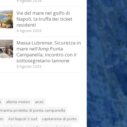
9 Agosto 2026
Vie del mare nel golfo di
Napoli, la truffa dei ticket
residenti
9 Agosto 2026
Massa Lubrense. Sicurezza in
mare nell’Amp Punta
Campanella, incontro con il
sottosegretario Iannone
9 Agosto 2026
a
allerta meteo
anas
marina protetta di punta campanella
to
Asl Napoli 3 sud
capitaneria di porto