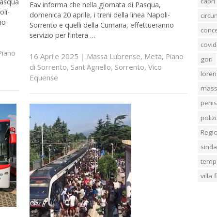
capri
Pasqua
Eav informa che nella giornata di Pasqua,
oli-
domenica 20 aprile, i treni della linea Napoli-
circ
no
Sorrento e quelli della Cumana, effettueranno
conc
servizio per l’intera …
covid
Piano
16 Aprile 2025
|
Massa Lubrense
,
Meta
,
Piano
gori
di Sorrento
,
Sant'Agnello
,
Sorrento
,
Vico
loren
Equense
mass
penis
poliz
Regi
sind
temp
villa