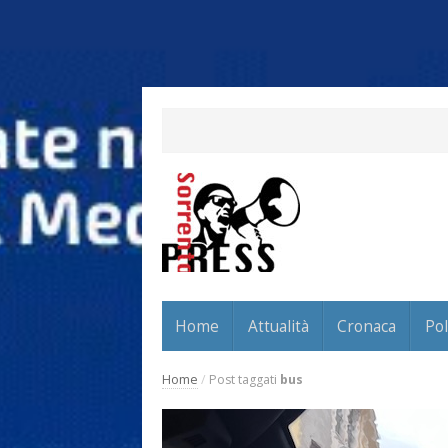
Home
Attualità
Cronaca
Pol
Home
/
Post taggati
bus