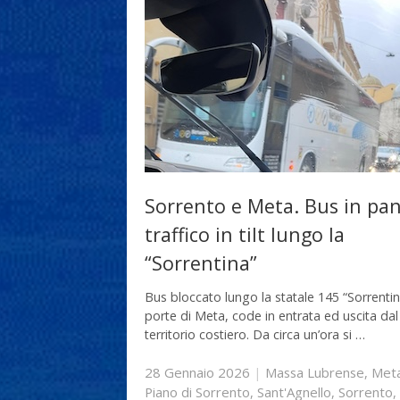
Sorrento e Meta. Bus in pa
traffico in tilt lungo la
“Sorrentina”
Bus bloccato lungo la statale 145 “Sorrentin
porte di Meta, code in entrata ed uscita dal
territorio costiero. Da circa un’ora si …
28 Gennaio 2026
|
Massa Lubrense
,
Met
Piano di Sorrento
,
Sant'Agnello
,
Sorrento
,