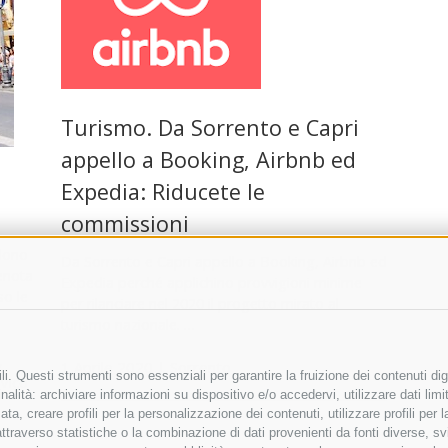
Turismo. Da Sorrento e Capri
appello a Booking, Airbnb ed
Expedia: Riducete le
commissioni
ndono
Da Sorrento e Capri appello a Booking, Airbnb ed
enota
Expedia perché applichino provvigioni minime
so le
per rilanciare nel 2020 il progetto mirato al
turismo nazionale. …
,
1 Aprile 2020
|
Sorrento
i. Questi strumenti sono essenziali per garantire la fruizione dei contenuti dig
Vico
alità: archiviare informazioni su dispositivo e/o accedervi, utilizzare dati limita
zata, creare profili per la personalizzazione dei contenuti, utilizzare profili per
raverso statistiche o la combinazione di dati provenienti da fonti diverse, svilu