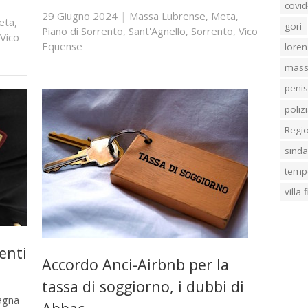
covid
29 Giugno 2024
|
Massa Lubrense
,
Meta
,
eta
,
gori
Piano di Sorrento
,
Sant'Agnello
,
Sorrento
,
Vico
Vico
Equense
loren
mass
penis
poliz
Regi
sind
temp
villa
enti
Accordo Anci-Airbnb per la
tassa di soggiorno, i dubbi di
pagna