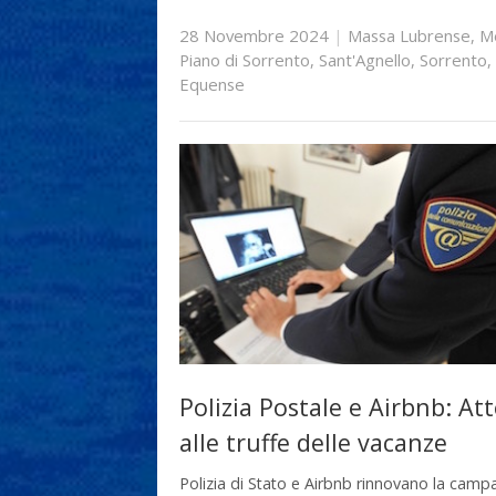
28 Novembre 2024
|
Massa Lubrense
,
M
Piano di Sorrento
,
Sant'Agnello
,
Sorrento
,
Equense
Polizia Postale e Airbnb: Att
alle truffe delle vacanze
Polizia di Stato e Airbnb rinnovano la cam