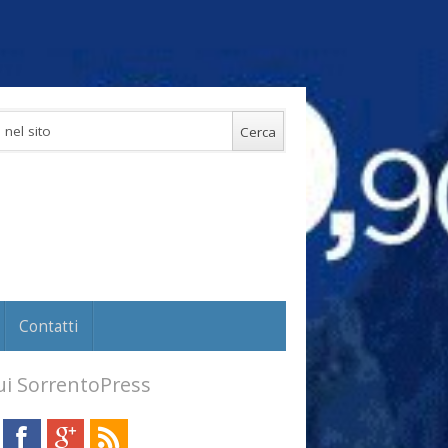
Contatti
i SorrentoPress