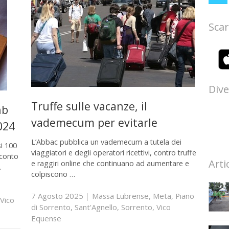
Scar
Dive
Truffe sulle vacanze, il
nb
vademecum per evitarle
024
L’Abbac pubblica un vademecum a tutela dei
si 100
viaggiatori e degli operatori ricettivi, contro truffe
 conto
Arti
e raggiri online che continuano ad aumentare e
…
colpiscono …
7 Agosto 2025
|
Massa Lubrense
,
Meta
,
Piano
Vico
di Sorrento
,
Sant'Agnello
,
Sorrento
,
Vico
Equense