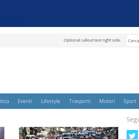
Optional callout text right side.
itica
Eventi
Lifestyle
Trasporti
Motori
Sport
Segu