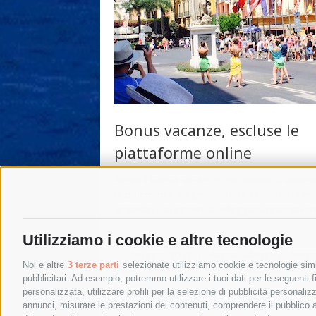
Bonus vacanze, escluse le
piattaforme online
Arriva il bonus vacanze, ma subito si acce
le polemiche. L’agevolazione esclude chi pr
(e salda) i soggiorni di villeggiatura attraver
…
Utilizziamo i cookie e altre tecnologie
15 Maggio 2020
|
Massa Lubrense
,
Meta
Noi e altre
3 terze parti
selezionate utilizziamo cookie e tecnologie simil
Piano di Sorrento
,
Sant'Agnello
,
Sorrento
,
pubblicitari. Ad esempio, potremmo utilizzare i tuoi dati per le seguenti fin
Equense
personalizzata, utilizzare profili per la selezione di pubblicità personaliz
annunci, misurare le prestazioni dei contenuti, comprendere il pubblico att