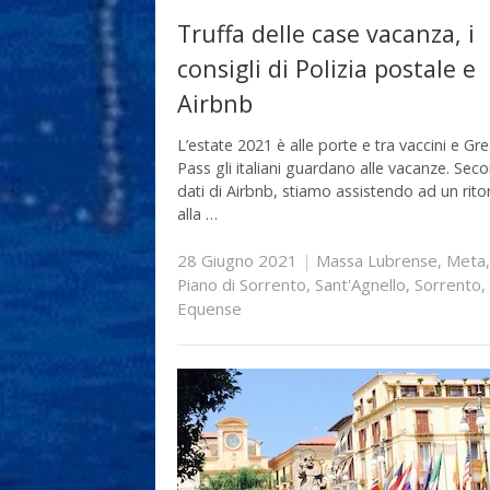
Truffa delle case vacanza, i
consigli di Polizia postale e
Airbnb
L’estate 2021 è alle porte e tra vaccini e Gr
Pass gli italiani guardano alle vacanze. Sec
dati di Airbnb, stiamo assistendo ad un rito
alla …
28 Giugno 2021
|
Massa Lubrense
,
Meta
,
Piano di Sorrento
,
Sant'Agnello
,
Sorrento
,
Equense