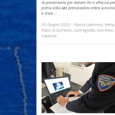
di prevenzione per aiutare chi si affaccia per
prima volta alle prenotazioni online a ricon
e stare …
30 Giugno 2022
|
Massa Lubrense
,
Meta
,
Piano di Sorrento
,
Sant'Agnello
,
Sorrento
,
Equense