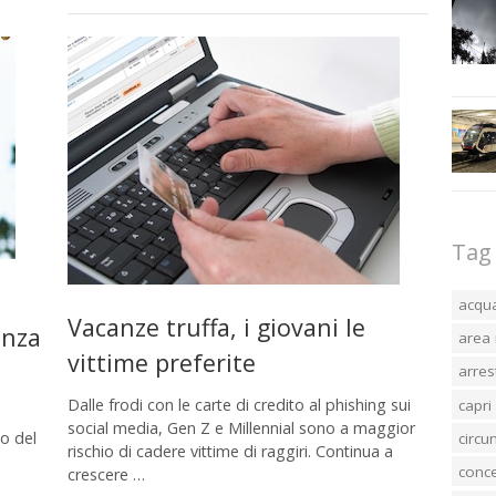
Tag
acqu
Vacanze truffa, i giovani le
enza
area 
vittime preferite
arres
Dalle frodi con le carte di credito al phishing sui
capri
social media, Gen Z e Millennial sono a maggior
o del
circ
rischio di cadere vittime di raggiri. Continua a
conc
crescere …