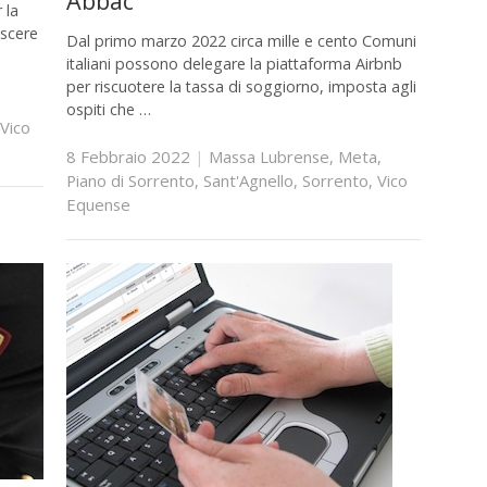
Abbac
 la
oscere
Dal primo marzo 2022 circa mille e cento Comuni
italiani possono delegare la piattaforma Airbnb
per riscuotere la tassa di soggiorno, imposta agli
ospiti che …
Vico
8 Febbraio 2022
|
Massa Lubrense
,
Meta
,
Piano di Sorrento
,
Sant'Agnello
,
Sorrento
,
Vico
Equense