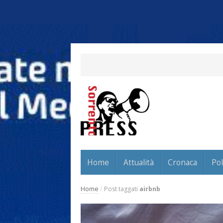
Home
Attualità
Cronaca
Pol
Home
/
Post taggati
airbnb