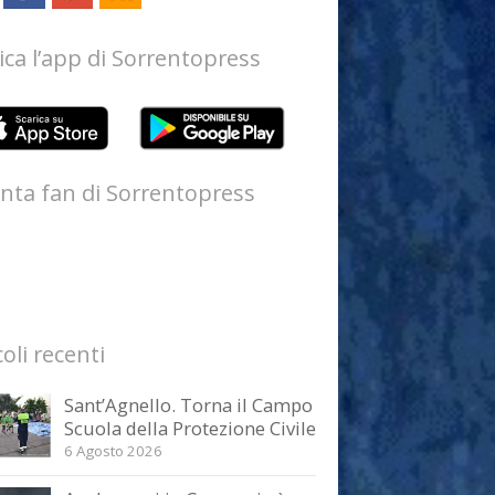
ica l’app di Sorrentopress
nta fan di Sorrentopress
coli recenti
Sant’Agnello. Torna il Campo
Scuola della Protezione Civile
6 Agosto 2026