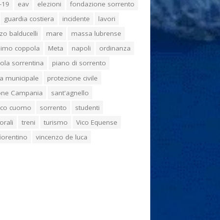
-19
eav
elezioni
fondazione sorrento
guardia costiera
incidente
lavori
zo balducelli
mare
massa lubrense
imo coppola
Meta
napoli
ordinanza
ola sorrentina
piano di sorrento
ia municipale
protezione civile
one Campania
sant'agnello
aco cuomo
sorrento
studenti
orali
treni
turismo
Vico Equense
 fiorentino
vincenzo de luca