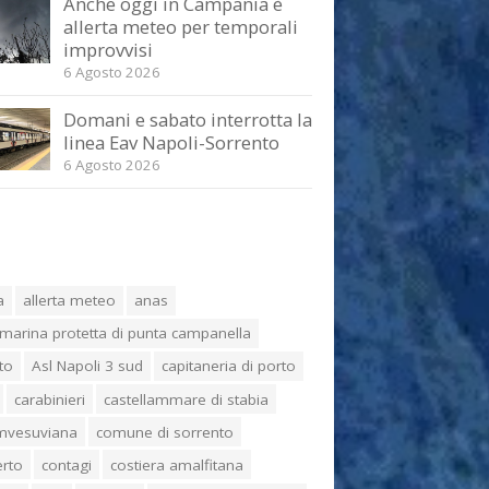
Anche oggi in Campania è
allerta meteo per temporali
improvvisi
6 Agosto 2026
Domani e sabato interrotta la
linea Eav Napoli-Sorrento
6 Agosto 2026
a
allerta meteo
anas
marina protetta di punta campanella
to
Asl Napoli 3 sud
capitaneria di porto
carabinieri
castellammare di stabia
umvesuviana
comune di sorrento
erto
contagi
costiera amalfitana