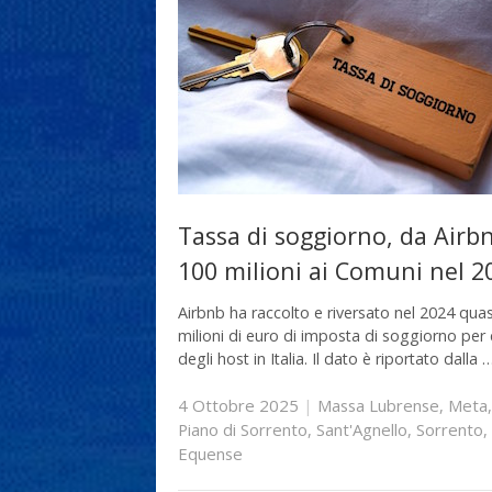
Tassa di soggiorno, da Airb
100 milioni ai Comuni nel 2
Airbnb ha raccolto e riversato nel 2024 qua
milioni di euro di imposta di soggiorno per
degli host in Italia. Il dato è riportato dalla 
4 Ottobre 2025
|
Massa Lubrense
,
Meta
,
Piano di Sorrento
,
Sant'Agnello
,
Sorrento
,
Equense