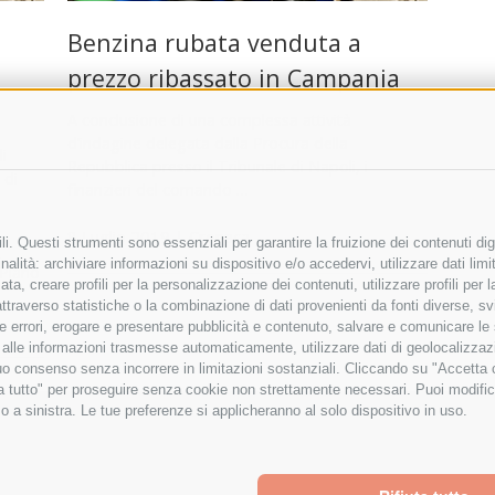
Benzina rubata venduta a
prezzo ribassato in Campania
A conclusione di una complessa attività
d’indagine delegata dalla Procura della
i
Repubblica presso il Tribunale di Napoli, i
 di
finanzieri del comando …
8 Luglio 2019
|
Cronaca
i. Questi strumenti sono essenziali per garantire la fruizione dei contenuti dig
alità: archiviare informazioni su dispositivo e/o accedervi, utilizzare dati limita
Piano
zata, creare profili per la personalizzazione dei contenuti, utilizzare profili per
raverso statistiche o la combinazione di dati provenienti da fonti diverse, svilu
ere errori, erogare e presentare pubblicità e contenuto, salvare e comunicare le
base alle informazioni trasmesse automaticamente, utilizzare dati di geolocalizza
tuo consenso senza incorrere in limitazioni sostanziali. Cliccando su "Accetta co
ta tutto" per proseguire senza cookie non strettamente necessari. Puoi modific
o a sinistra. Le tue preferenze si applicheranno al solo dispositivo in uso.