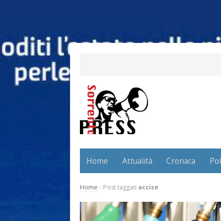
Home
Attualità
Cronaca
Pol
Home
/
Post taggati
accise