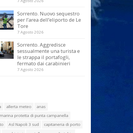
7 Agosto 2026
Sorrento. Nuovo sequestro
per l’area dell’eliporto de Le
Tore
7 Agosto 2026
Sorrento. Aggredisce
sessualmente una turista e
le strappa il portafogli,
fermato dai carabinieri
7 Agosto 2026
a
allerta meteo
anas
marina protetta di punta campanella
to
Asl Napoli 3 sud
capitaneria di porto