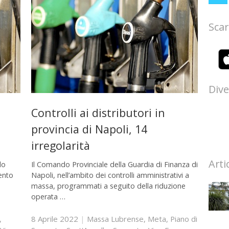
Scar
Dive
Controlli ai distributori in
provincia di Napoli, 14
irregolarità
Arti
lo
Il Comando Provinciale della Guardia di Finanza di
ento
Napoli, nell’ambito dei controlli amministrativi a
massa, programmati a seguito della riduzione
operata …
,
8 Aprile 2022
|
Massa Lubrense
,
Meta
,
Piano di