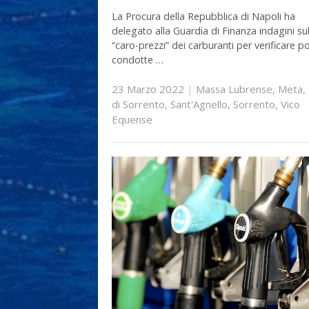
La Procura della Repubblica di Napoli ha
delegato alla Guardia di Finanza indagini su
“caro-prezzi” dei carburanti per verificare po
condotte …
23 Marzo 2022
|
Massa Lubrense
,
Meta
,
di Sorrento
,
Sant'Agnello
,
Sorrento
,
Vico
Equense