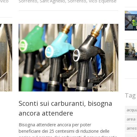
Vico
Sorrento
,
Sant'Agnello
,
Sorrento
,
Vico Equense
Tag
Sconti sui carburanti, bisogna
acqu
ancora attendere
area 
Bisogna attendere ancora per poter
arres
beneficiare dei 25 centesimi di riduzione delle