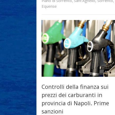
Piano di Sorrento
,
Sant'Agnello
,
Sorrento
,
Equense
Controlli della finanza sui
prezzi dei carburanti in
provincia di Napoli. Prime
sanzioni