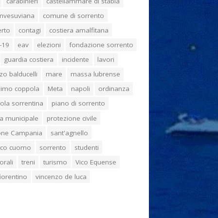
carabinieri
castellammare di stabia
umvesuviana
comune di sorrento
erto
contagi
costiera amalfitana
-19
eav
elezioni
fondazione sorrento
guardia costiera
incidente
lavori
zo balducelli
mare
massa lubrense
imo coppola
Meta
napoli
ordinanza
ola sorrentina
piano di sorrento
ia municipale
protezione civile
one Campania
sant'agnello
aco cuomo
sorrento
studenti
orali
treni
turismo
Vico Equense
 fiorentino
vincenzo de luca