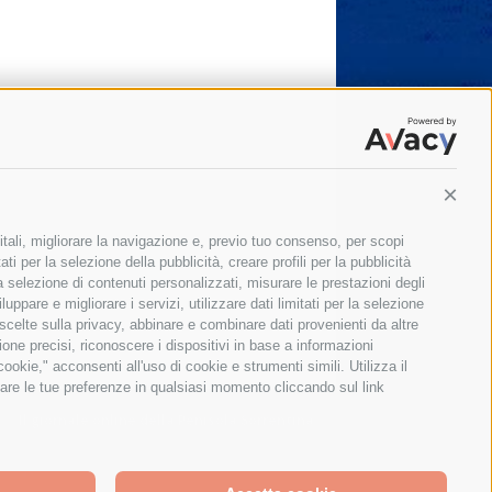
Conti
itali, migliorare la navigazione e, previo tuo consenso, per scopi
ti per la selezione della pubblicità, creare profili per la pubblicità
 la selezione di contenuti personalizzati, misurare le prestazioni degli
ppare e migliorare i servizi, utilizzare dati limitati per la selezione
 scelte sulla privacy, abbinare e combinare dati provenienti da altre
zione precisi, riconoscere i dispositivi in base a informazioni
okie," acconsenti all'uso di cookie e strumenti simili. Utilizza il
are le tue preferenze in qualsiasi momento cliccando sul link
Il giornale online della Penisola Sorrentina