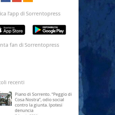
ica l’app di Sorrentopress
nta fan di Sorrentopress
coli recenti
Piano di Sorrento. “Peggio di
Cosa Nostra”, odio social
contro la giunta. Ipotesi
denuncia