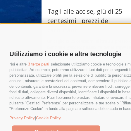
Tagli alle accise, giù di 25
centesimi i prezzi dei
carburanti
Un taglio di 25 centesimi al litro sul prezzo d
benzina e gasolio; possibilità per le imprese
Utilizziamo i cookie e altre tecnologie
rateizzare fino a 24 mesi il pagamento delle
bollette di …
Noi e altre
3 terze parti
selezionate utilizziamo cookie e tecnologie simil
pubblicitari. Ad esempio, potremmo utilizzare i tuoi dati per le seguenti fin
19 Marzo 2022
|
Massa Lubrense
,
Meta
,
personalizzata, utilizzare profili per la selezione di pubblicità personaliz
di Sorrento
,
Sant'Agnello
,
Sorrento
,
Vico
annunci, misurare le prestazioni dei contenuti, comprendere il pubblico att
Equense
dei contenuti, garantire la sicurezza, prevenire e rilevare frodi, corregg
fonti di dati, collegare diversi dispositivi, identificare i dispositivi in 
richieste attivamente. Puoi liberamente prestare, rifiutare o revocare il 
pulsante "Gestisci Preferenze" per personalizzare le tue scelte o "Rifiu
"Preferenze Cookie" in fondo alla pagina o sull'icona dello scudo in bass
© 2015 SorrentoPress. All rights reserved.
Privacy policy
-
Cookie Policy
|
Privacy Policy
Cookie Policy