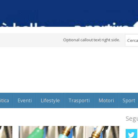
Optional callout text right side.
itica
Eventi
Lifestyle
Trasporti
Motori
Sport
Segu