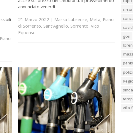
accise sul prezzo dei carburanti. Il provvedimento
capri
annunciato venerdì …
circ
l
conc
21 Marzo 2022
|
Massa Lubrense
,
Meta
,
Piano
ssibili
di Sorrento
,
Sant'Agnello
,
Sorrento
,
Vico
covid
Equense
gori
Piano
loren
mass
penis
poliz
Regi
sind
temp
villa