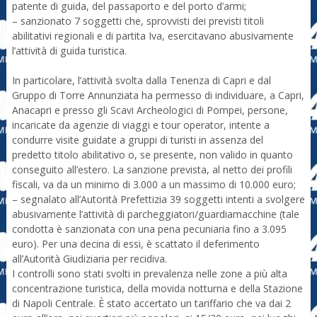
patente di guida, del passaporto e del porto d’armi;
– sanzionato 7 soggetti che, sprovvisti dei previsti titoli
abilitativi regionali e di partita Iva, esercitavano abusivamente
l’attività di guida turistica.
In particolare, l’attività svolta dalla Tenenza di Capri e dal
Gruppo di Torre Annunziata ha permesso di individuare, a Capri,
Anacapri e presso gli Scavi Archeologici di Pompei, persone,
incaricate da agenzie di viaggi e tour operator, intente a
condurre visite guidate a gruppi di turisti in assenza del
predetto titolo abilitativo o, se presente, non valido in quanto
conseguito all’estero. La sanzione prevista, al netto dei profili
fiscali, va da un minimo di 3.000 a un massimo di 10.000 euro;
– segnalato all’Autorità Prefettizia 39 soggetti intenti a svolgere
abusivamente l’attività di parcheggiatori/guardiamacchine (tale
condotta è sanzionata con una pena pecuniaria fino a 3.095
euro). Per una decina di essi, è scattato il deferimento
all’Autorità Giudiziaria per recidiva.
I controlli sono stati svolti in prevalenza nelle zone a più alta
concentrazione turistica, della movida notturna e della Stazione
di Napoli Centrale. È stato accertato un tariffario che va dai 2