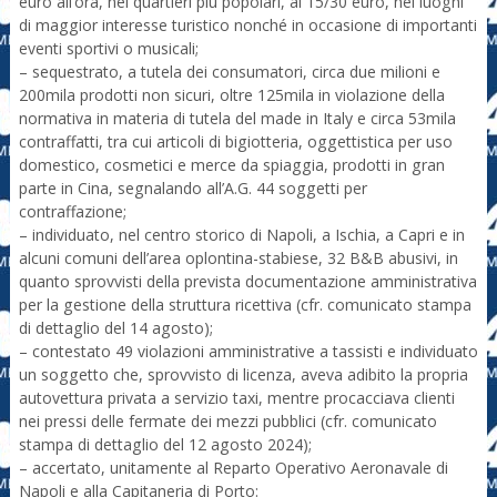
euro all’ora, nei quartieri più popolari, ai 15/30 euro, nei luoghi
di maggior interesse turistico nonché in occasione di importanti
eventi sportivi o musicali;
– sequestrato, a tutela dei consumatori, circa due milioni e
200mila prodotti non sicuri, oltre 125mila in violazione della
normativa in materia di tutela del made in Italy e circa 53mila
contraffatti, tra cui articoli di bigiotteria, oggettistica per uso
domestico, cosmetici e merce da spiaggia, prodotti in gran
parte in Cina, segnalando all’A.G. 44 soggetti per
contraffazione;
– individuato, nel centro storico di Napoli, a Ischia, a Capri e in
alcuni comuni dell’area oplontina-stabiese, 32 B&B abusivi, in
quanto sprovvisti della prevista documentazione amministrativa
per la gestione della struttura ricettiva (cfr. comunicato stampa
di dettaglio del 14 agosto);
– contestato 49 violazioni amministrative a tassisti e individuato
un soggetto che, sprovvisto di licenza, aveva adibito la propria
autovettura privata a servizio taxi, mentre procacciava clienti
nei pressi delle fermate dei mezzi pubblici (cfr. comunicato
stampa di dettaglio del 12 agosto 2024);
– accertato, unitamente al Reparto Operativo Aeronavale di
Napoli e alla Capitaneria di Porto: