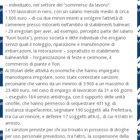
– individuato, nel settore del “sommerso da lavoro”:
• 159 lavoratori in nero, con un salario mensile medio di circa
1.000 euro – di cui due minori intenti a svolgere l’attività di
cameriere presso ristoranti nell’ambito di stabilimenti balneari;
• 29 irregolari (per aver, ad esempio, percepito parte del salario
“fuori busta”), presso società e ditte individuali che erogano
servizi quali il noleggio, riparazione e manutenzione di
imbarcazioni, la ristorazione – soprattutto in stabilimenti
balneari/lidi – l’organizzazione di feste e cerimonie, il
commercio di piante e fiori.
Ai titolari delle attività economiche che hanno impiegato
manodopera irregolare, sono state contestate sanzioni
pecuniarie che vanno da un minimo di 3.900 a un massimo di
23.400 euro, nel caso di impiego di lavoratori da 31 a 60 giorni;
– eseguito 164 servizi antidroga, con il supporto delle unità
cinofile, che hanno permesso di sequestrare 431 kg. di
sostanza stupefacente, segnalare 190 soggetti alla Prefettura,
tra cui un minore, e deferire 17 soggetti all’A.G., di cui 4 tratti in
arresto.
Le sanzioni previste per chi sia trovato in possesso di droghe
per uso personale prevedono, tra l’altro, la sospensione della