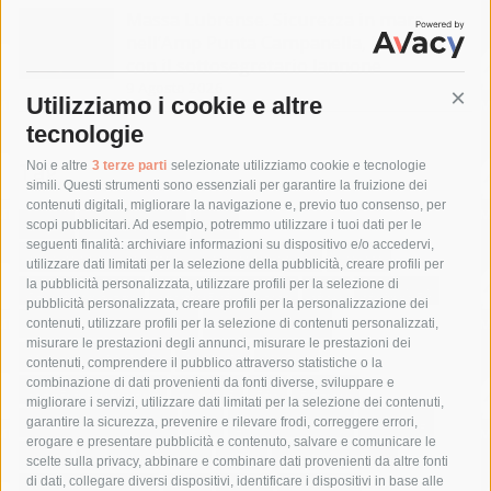
Massa Lubrense. Sicurezza in mare
nell’Amp Punta Campanella, incontro
con il sottosegretario Iannone
9 Agosto 2026
Utilizziamo i cookie e altre
Cont
tecnologie
Tag
Noi e altre
3 terze parti
selezionate utilizziamo cookie e tecnologie
simili. Questi strumenti sono essenziali per garantire la fruizione dei
contenuti digitali, migliorare la navigazione e, previo tuo consenso, per
acqua
allerta meteo
anas
scopi pubblicitari. Ad esempio, potremmo utilizzare i tuoi dati per le
seguenti finalità: archiviare informazioni su dispositivo e/o accedervi,
area marina protetta di punta campanella
arresto
utilizzare dati limitati per la selezione della pubblicità, creare profili per
la pubblicità personalizzata, utilizzare profili per la selezione di
Asl Napoli 3 sud
capitaneria di porto
capri
carabinieri
pubblicità personalizzata, creare profili per la personalizzazione dei
castellammare di stabia
circumvesuviana
contenuti, utilizzare profili per la selezione di contenuti personalizzati,
misurare le prestazioni degli annunci, misurare le prestazioni dei
comune di sorrento
concerto
contagi
contenuti, comprendere il pubblico attraverso statistiche o la
combinazione di dati provenienti da fonti diverse, sviluppare e
costiera amalfitana
covid-19
eav
elezioni
migliorare i servizi, utilizzare dati limitati per la selezione dei contenuti,
fondazione sorrento
gori
guardia costiera
incidente
garantire la sicurezza, prevenire e rilevare frodi, correggere errori,
erogare e presentare pubblicità e contenuto, salvare e comunicare le
lavori
lorenzo balducelli
mare
massa lubrense
scelte sulla privacy, abbinare e combinare dati provenienti da altre fonti
di dati, collegare diversi dispositivi, identificare i dispositivi in base alle
massimo coppola
Meta
napoli
ordinanza