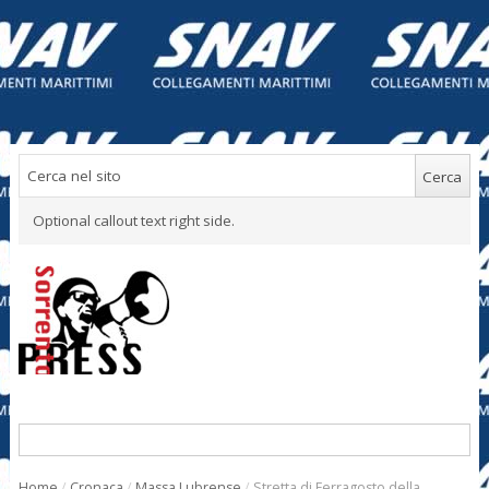
Optional callout text right side.
Home
/
Cronaca
/
Massa Lubrense
/
Stretta di Ferragosto della