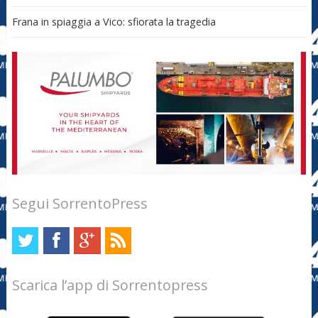
Frana in spiaggia a Vico: sfiorata la tragedia
Segui SorrentoPress
Scarica l’app di Sorrentopress