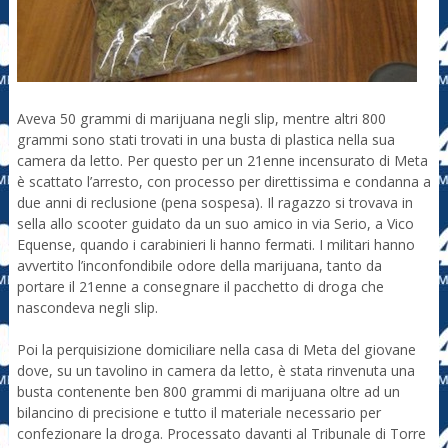
Aveva 50 grammi di marijuana negli slip, mentre altri 800
grammi sono stati trovati in una busta di plastica nella sua
camera da letto. Per questo per un 21enne incensurato di Meta
è scattato l’arresto, con processo per direttissima e condanna a
due anni di reclusione (pena sospesa). Il ragazzo si trovava in
sella allo scooter guidato da un suo amico in via Serio, a Vico
Equense, quando i carabinieri li hanno fermati. I militari hanno
avvertito l’inconfondibile odore della marijuana, tanto da
portare il 21enne a consegnare il pacchetto di droga che
nascondeva negli slip.
Poi la perquisizione domiciliare nella casa di Meta del giovane
dove, su un tavolino in camera da letto, è stata rinvenuta una
busta contenente ben 800 grammi di marijuana oltre ad un
bilancino di precisione e tutto il materiale necessario per
confezionare la droga. Processato davanti al Tribunale di Torre