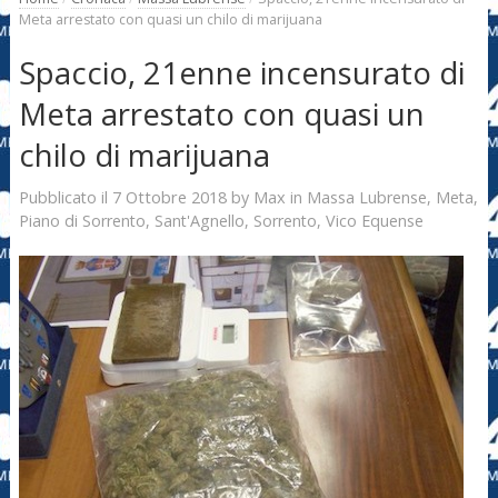
Meta arrestato con quasi un chilo di marijuana
Spaccio, 21enne incensurato di
Meta arrestato con quasi un
chilo di marijuana
7 Ottobre 2018
Max
Pubblicato il
by
in
Massa Lubrense
,
Meta
,
Piano di Sorrento
,
Sant'Agnello
,
Sorrento
,
Vico Equense