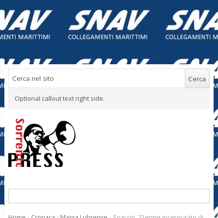
Optional callout text right side.
Home
/
Cronaca
/
Massa Lubrense
/
Spaccio, 21enne incensurato di