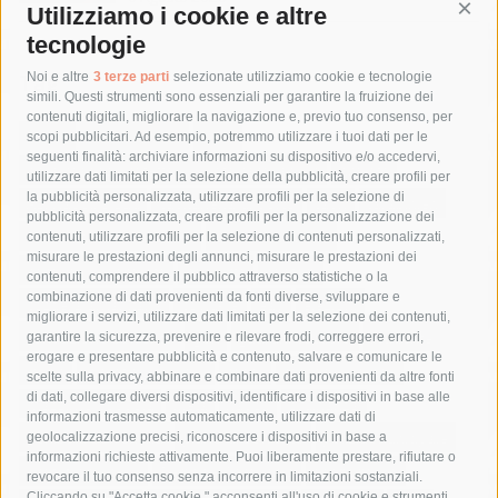
Utilizziamo i cookie e altre
Cont
tecnologie
Tag
Noi e altre
3 terze parti
selezionate utilizziamo cookie e tecnologie
simili. Questi strumenti sono essenziali per garantire la fruizione dei
contenuti digitali, migliorare la navigazione e, previo tuo consenso, per
acqua
allerta meteo
anas
scopi pubblicitari. Ad esempio, potremmo utilizzare i tuoi dati per le
seguenti finalità: archiviare informazioni su dispositivo e/o accedervi,
area marina protetta di punta campanella
arresto
utilizzare dati limitati per la selezione della pubblicità, creare profili per
la pubblicità personalizzata, utilizzare profili per la selezione di
Asl Napoli 3 sud
capitaneria di porto
capri
carabinieri
pubblicità personalizzata, creare profili per la personalizzazione dei
castellammare di stabia
circumvesuviana
contenuti, utilizzare profili per la selezione di contenuti personalizzati,
misurare le prestazioni degli annunci, misurare le prestazioni dei
comune di sorrento
concerto
contagi
contenuti, comprendere il pubblico attraverso statistiche o la
combinazione di dati provenienti da fonti diverse, sviluppare e
costiera amalfitana
covid-19
eav
elezioni
migliorare i servizi, utilizzare dati limitati per la selezione dei contenuti,
fondazione sorrento
gori
guardia costiera
incidente
garantire la sicurezza, prevenire e rilevare frodi, correggere errori,
erogare e presentare pubblicità e contenuto, salvare e comunicare le
lavori
lorenzo balducelli
mare
massa lubrense
scelte sulla privacy, abbinare e combinare dati provenienti da altre fonti
di dati, collegare diversi dispositivi, identificare i dispositivi in base alle
massimo coppola
Meta
napoli
ordinanza
informazioni trasmesse automaticamente, utilizzare dati di
penisola sorrentina
piano di sorrento
polizia municipale
geolocalizzazione precisi, riconoscere i dispositivi in base a
informazioni richieste attivamente. Puoi liberamente prestare, rifiutare o
protezione civile
Regione Campania
sant'agnello
revocare il tuo consenso senza incorrere in limitazioni sostanziali.
Cliccando su "Accetta cookie," acconsenti all'uso di cookie e strumenti