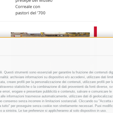
presepe del Museo
Correale con
pastori del ‘700
i. Questi strumenti sono essenziali per garantire la fruizione dei contenuti dig
alità: archiviare informazioni su dispositivo e/o accedervi, utilizzare dati limita
zata, creare profili per la personalizzazione dei contenuti, utilizzare profili per
raverso statistiche o la combinazione di dati provenienti da fonti diverse, svilu
ere errori, erogare e presentare pubblicità e contenuto, salvare e comunicare le
base alle informazioni trasmesse automaticamente, utilizzare dati di geolocalizza
tuo consenso senza incorrere in limitazioni sostanziali. Cliccando su "Accetta co
ta tutto" per proseguire senza cookie non strettamente necessari. Puoi modific
o a sinistra. Le tue preferenze si applicheranno al solo dispositivo in uso.