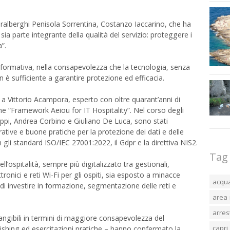
ederalberghi Penisola Sorrentina, Costanzo Iaccarino, che ha
sia parte integrante della qualità del servizio: proteggere i
a”.
a formativa, nella consapevolezza che la tecnologia, senza
è sufficiente a garantire protezione ed efficacia.
o a Vittorio Acampora, esperto con oltre quarant’anni di
me “Framework Aeiou for IT Hospitality”. Nel corso degli
Zappi, Andrea Corbino e Giuliano De Luca, sono stati
rative e buone pratiche per la protezione dei dati e delle
on gli standard ISO/IEC 27001:2022, il Gdpr e la direttiva NIS2.
Tag
ospitalità, sempre più digitalizzato tra gestionali,
onici e reti Wi-Fi per gli ospiti, sia esposto a minacce
acqu
 di investire in formazione, segmentazione delle reti e
area 
arres
 tangibili in termini di maggiore consapevolezza del
capri
hishing ed esercitazioni pratiche – hanno confermato la