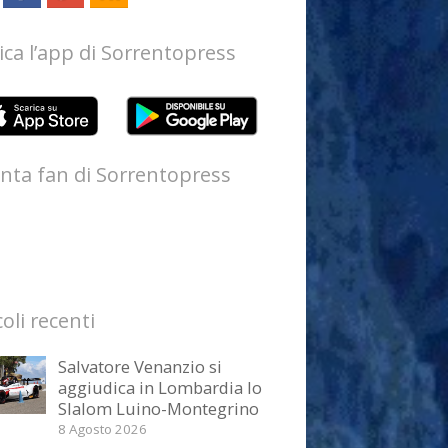
ica l’app di Sorrentopress
nta fan di Sorrentopress
coli recenti
Salvatore Venanzio si
aggiudica in Lombardia lo
Slalom Luino-Montegrino
8 Agosto 2026