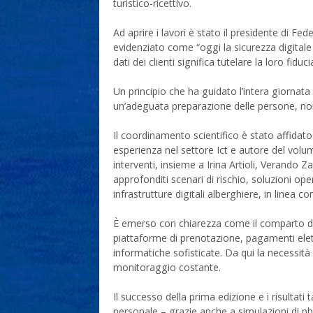
turistico-ricettivo.
Ad aprire i lavori è stato il presidente di F
evidenziato come “oggi la sicurezza digitale 
dati dei clienti significa tutelare la loro fiduci
Un principio che ha guidato l’intera giornat
un’adeguata preparazione delle persone, non 
Il coordinamento scientifico è stato affidat
esperienza nel settore Ict e autore del volu
interventi, insieme a Irina Artioli, Verando 
approfonditi scenari di rischio, soluzioni ope
infrastrutture digitali alberghiere, in linea c
È emerso con chiarezza come il comparto dell’
piattaforme di prenotazione, pagamenti elettr
informatiche sofisticate. Da qui la necessità
monitoraggio costante.
Il successo della prima edizione e i risultati
personale – grazie anche a simulazioni di p