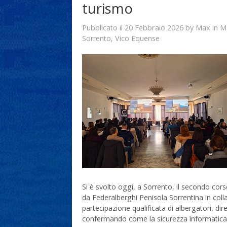
turismo
20 Febbraio 2026
Max
Pubblicato il
by
in
M
Sorrento
,
Vico Equense
Si è svolto oggi, a Sorrento, il secondo cors
da Federalberghi Penisola Sorrentina in coll
partecipazione qualificata di albergatori, dire
confermando come la sicurezza informatica ra