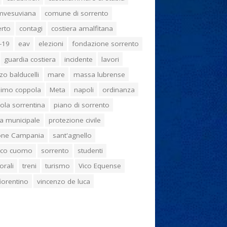
umvesuviana
comune di sorrento
erto
contagi
costiera amalfitana
-19
eav
elezioni
fondazione sorrento
guardia costiera
incidente
lavori
zo balducelli
mare
massa lubrense
imo coppola
Meta
napoli
ordinanza
ola sorrentina
piano di sorrento
ia municipale
protezione civile
one Campania
sant'agnello
aco cuomo
sorrento
studenti
orali
treni
turismo
Vico Equense
 fiorentino
vincenzo de luca