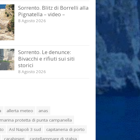
Sorrento. Blitz di Borrelli alla
Pignatella – video –
8 Agosto 2026
Sorrento. Le denunce:
Bivacchi e rifiuti sui siti
storici
8 Agosto 2026
a
allerta meteo
anas
marina protetta di punta campanella
to
Asl Napoli 3 sud
capitaneria di porto
carabinieri
castellammare di stabia