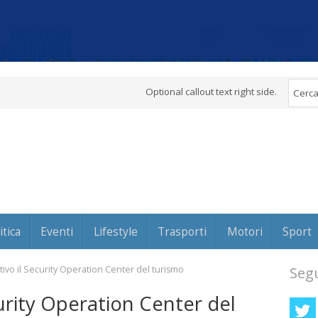
Optional callout text right side.
itica
Eventi
Lifestyle
Trasporti
Motori
Sport
tivo il Security Operation Center del turismo
Segu
curity Operation Center del