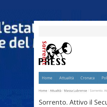
Home
Attualità
Cronaca
Pol
Home
/
Attualità
/
Massa Lubrense
/
Sorrento. At
Sorrento. Attivo il Se