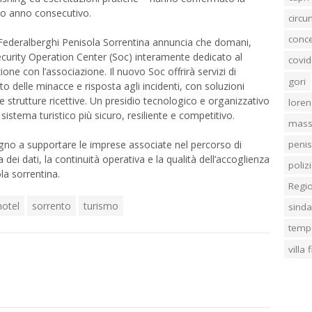
ndo anno consecutivo.
circ
conc
 Federalberghi Penisola Sorrentina annuncia che domani,
ecurity Operation Center (Soc) interamente dedicato al
covid
one con l’associazione. Il nuovo Soc offrirà servizi di
gori
delle minacce e risposta agli incidenti, con soluzioni
 strutture ricettive. Un presidio tecnologico e organizzativo
loren
istema turistico più sicuro, resiliente e competitivo.
mass
penis
gno a supportare le imprese associate nel percorso di
 dei dati, la continuità operativa e la qualità dell’accoglienza
poliz
ola sorrentina.
Regi
hotel
sorrento
turismo
sind
temp
villa