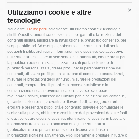
8 Agosto 2026
Utilizziamo i cookie e altre
Cont
tecnologie
Tag
Noi e altre
3 terze parti
selezionate utilizziamo cookie e tecnologie
simili. Questi strumenti sono essenziali per garantire la fruizione dei
contenuti digitali, migliorare la navigazione e, previo tuo consenso, per
acqua
allerta meteo
anas
scopi pubblicitari. Ad esempio, potremmo utilizzare i tuoi dati per le
seguenti finalità: archiviare informazioni su dispositivo e/o accedervi,
area marina protetta di punta campanella
arresto
utilizzare dati limitati per la selezione della pubblicità, creare profili per
la pubblicità personalizzata, utilizzare profili per la selezione di
Asl Napoli 3 sud
capitaneria di porto
capri
carabinieri
pubblicità personalizzata, creare profili per la personalizzazione dei
castellammare di stabia
circumvesuviana
contenuti, utilizzare profili per la selezione di contenuti personalizzati,
misurare le prestazioni degli annunci, misurare le prestazioni dei
comune di sorrento
concerto
contagi
contenuti, comprendere il pubblico attraverso statistiche o la
combinazione di dati provenienti da fonti diverse, sviluppare e
costiera amalfitana
covid-19
eav
elezioni
migliorare i servizi, utilizzare dati limitati per la selezione dei contenuti,
fondazione sorrento
gori
guardia costiera
incidente
garantire la sicurezza, prevenire e rilevare frodi, correggere errori,
erogare e presentare pubblicità e contenuto, salvare e comunicare le
lavori
lorenzo balducelli
mare
massa lubrense
scelte sulla privacy, abbinare e combinare dati provenienti da altre fonti
di dati, collegare diversi dispositivi, identificare i dispositivi in base alle
massimo coppola
Meta
napoli
ordinanza
informazioni trasmesse automaticamente, utilizzare dati di
penisola sorrentina
piano di sorrento
polizia municipale
geolocalizzazione precisi, riconoscere i dispositivi in base a
informazioni richieste attivamente. Puoi liberamente prestare, rifiutare o