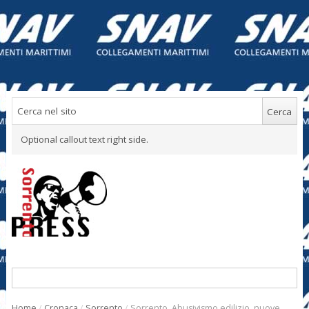
Optional callout text right side.
Home
/
Cronaca
/
Sorrento
/
Sorrento. Abusivismo edilizio, nuove