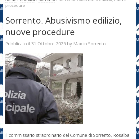
procedure
Sorrento. Abusivismo edilizio,
nuove procedure
31 Ottobre 2025
Max
Pubblicato il
by
in
Sorrento
Il commissario straordinario del Comune di Sorrento, Rosalba