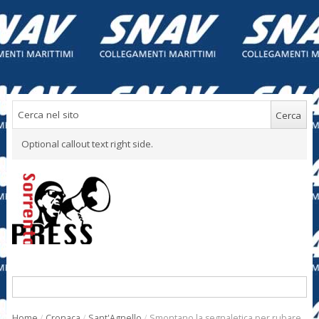
Optional callout text right side.
Home
/
Cronaca
/
Sant'Agnello
/
Smontano la segnaletica per rubare