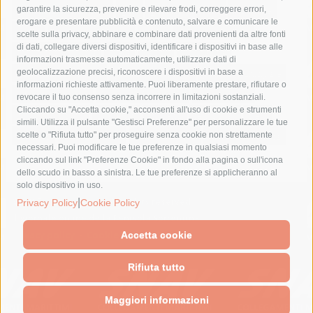
fondazione sorrento
gori
guardia costiera
incidente
garantire la sicurezza, prevenire e rilevare frodi, correggere errori,
erogare e presentare pubblicità e contenuto, salvare e comunicare le
lavori
lorenzo balducelli
mare
massa lubrense
scelte sulla privacy, abbinare e combinare dati provenienti da altre fonti
di dati, collegare diversi dispositivi, identificare i dispositivi in base alle
massimo coppola
Meta
napoli
ordinanza
informazioni trasmesse automaticamente, utilizzare dati di
penisola sorrentina
piano di sorrento
polizia municipale
geolocalizzazione precisi, riconoscere i dispositivi in base a
informazioni richieste attivamente. Puoi liberamente prestare, rifiutare o
protezione civile
Regione Campania
sant'agnello
revocare il tuo consenso senza incorrere in limitazioni sostanziali.
Cliccando su "Accetta cookie," acconsenti all'uso di cookie e strumenti
sindaco cuomo
sorrento
studenti
temporali
treni
simili. Utilizza il pulsante "Gestisci Preferenze" per personalizzare le tue
turismo
Vico Equense
villa fiorentino
vincenzo de luca
scelte o "Rifiuta tutto" per proseguire senza cookie non strettamente
necessari. Puoi modificare le tue preferenze in qualsiasi momento
cliccando sul link "Preferenze Cookie" in fondo alla pagina o sull'icona
dello scudo in basso a sinistra. Le tue preferenze si applicheranno al
solo dispositivo in uso.
|
© 2015 SorrentoPress. All rights reserved.
Privacy Policy
Cookie Policy
Il giornale online della Penisola Sorrentina
Privacy policy
-
Cookie Policy
Accetta cookie
Rifiuta tutto
Maggiori informazioni