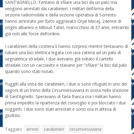
SANT’AGNELLO. Tentano di sfilare una bici da un palo ma
vengono arrestati dai carabinieri. I militari dell’Arma della
sezione radiomobile e della sezione operativa di Sorrento
hanno arrestato per furto aggravato Orjal Mecaj, 24enne di
origini albanesi e Miloud Tahiri, marocchino di 37 anni, entrambi
già noti alle forze dell’ordine.
I carabinieri della costiera li hanno sorpresi mentre tentavano di
rubare una bici elettrica legata con una catena ad un palo di
segnaletica stradale. I due avevano già svitato il cartello
stradale con un cacciavite e stavano per “sfilare” la bici dal palo
quando sono stati notati.
Fuggiti alla vista dei carabinieri, i due si sono rifugiati in uno dei
vagoni di un treno della Circumvesuviana in sosta nella stazione
di Sant’Agnello. Speravano di farla franca ma i militari hanno
prima impedito la ripartenza del convoglio e poi bloccato i due
soggetti. I due sono stati arrestati e sono ora in attesa di
giudizio.
Taggato
arresti
carabinieri
circumvesuviana