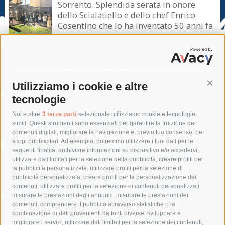
Sorrento. Splendida serata in onore
dello Scialatiello e dello chef Enrico
Cosentino che lo ha inventato 50 anni fa
5 Agosto 2026
Sorrento. Maurizio de Giovanni presenta
il suo ultimo libro
5 Agosto 2026
Utilizziamo i cookie e altre
Cont
tecnologie
Tag
Noi e altre
3 terze parti
selezionate utilizziamo cookie e tecnologie
simili. Questi strumenti sono essenziali per garantire la fruizione dei
contenuti digitali, migliorare la navigazione e, previo tuo consenso, per
acqua
allerta meteo
anas
scopi pubblicitari. Ad esempio, potremmo utilizzare i tuoi dati per le
seguenti finalità: archiviare informazioni su dispositivo e/o accedervi,
area marina protetta di punta campanella
arresto
utilizzare dati limitati per la selezione della pubblicità, creare profili per
la pubblicità personalizzata, utilizzare profili per la selezione di
Asl Napoli 3 sud
capitaneria di porto
capri
carabinieri
pubblicità personalizzata, creare profili per la personalizzazione dei
castellammare di stabia
circumvesuviana
contenuti, utilizzare profili per la selezione di contenuti personalizzati,
misurare le prestazioni degli annunci, misurare le prestazioni dei
comune di sorrento
concerto
contagi
contenuti, comprendere il pubblico attraverso statistiche o la
combinazione di dati provenienti da fonti diverse, sviluppare e
costiera amalfitana
covid-19
eav
elezioni
migliorare i servizi, utilizzare dati limitati per la selezione dei contenuti,