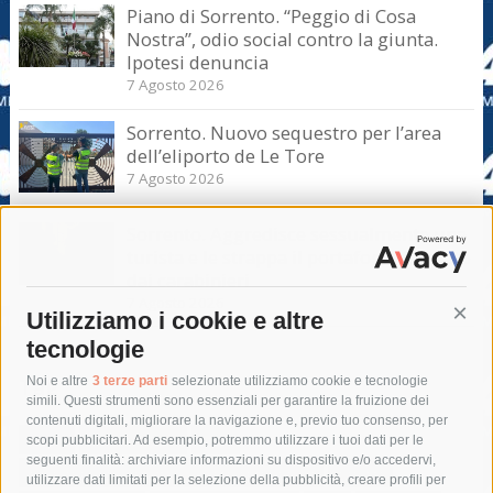
Piano di Sorrento. “Peggio di Cosa
Nostra”, odio social contro la giunta.
Ipotesi denuncia
7 Agosto 2026
Sorrento. Nuovo sequestro per l’area
dell’eliporto de Le Tore
7 Agosto 2026
Sorrento. Aggredisce sessualmente una
turista e le strappa il portafogli, fermato
dai carabinieri
7 Agosto 2026
Utilizziamo i cookie e altre
Cont
tecnologie
Tag
Noi e altre
3 terze parti
selezionate utilizziamo cookie e tecnologie
simili. Questi strumenti sono essenziali per garantire la fruizione dei
contenuti digitali, migliorare la navigazione e, previo tuo consenso, per
acqua
allerta meteo
anas
scopi pubblicitari. Ad esempio, potremmo utilizzare i tuoi dati per le
seguenti finalità: archiviare informazioni su dispositivo e/o accedervi,
area marina protetta di punta campanella
arresto
utilizzare dati limitati per la selezione della pubblicità, creare profili per