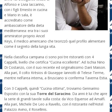
Alfonso e Livia Iaccarino,
con i figli Ernesto in cucina
e Mario in sala, è
accreditato come
ambasciatore della dieta
mediterranea: era tra i suoi
ammiratori proprio Ancel
Keys, il medico americano che teorizzò quel profilo alimentare
come il segreto della lunga vita.
Nella classifica campana ci sono poi tre ristoranti con 4
Cappelli, livello che certifica “Cucina eccellente”. Ad Ischia Nino
Di Costanzo, con il suo recente ed originalissimo Danì Maison.
Alla pari, Il colto Krèsios di Giuseppe Iannotti di Telese Terme,
mentre nell’area interna, a Brusciano si conferma Taverna Estia.
Con 3 Cappelli, quindi “Cucina ottima”, troviamo Gennarino
Esposito con la sua
Torre del Saracino
. Da anni è lui che apre
la serie di grandi tavole sulla costa: da Vico Equense ad Amalfi.
Alla pari, Michele De Leo a Ravello, con il ristorante nell’Hotel
Palazzo Avino, il Rosellinis.