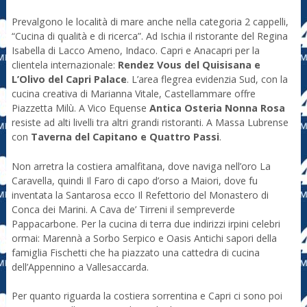
Prevalgono le località di mare anche nella categoria 2 cappelli,
“Cucina di qualità e di ricerca”. Ad Ischia il ristorante del Regina
Isabella di Lacco Ameno, Indaco. Capri e Anacapri per la
clientela internazionale:
Rendez Vous del Quisisana e
L’Olivo del Capri Palace
. L’area flegrea evidenzia Sud, con la
cucina creativa di Marianna Vitale, Castellammare offre
Piazzetta Milù. A Vico Equense
Antica Osteria Nonna Rosa
resiste ad alti livelli tra altri grandi ristoranti. A Massa Lubrense
con
Taverna del Capitano e Quattro Passi
.
Non arretra la costiera amalfitana, dove naviga nell’oro La
Caravella, quindi Il Faro di capo d’orso a Maiori, dove fu
inventata la Santarosa ecco Il Refettorio del Monastero di
Conca dei Marini. A Cava de’ Tirreni il sempreverde
Pappacarbone. Per la cucina di terra due indirizzi irpini celebri
ormai: Marennà a Sorbo Serpico e Oasis Antichi sapori della
famiglia Fischetti che ha piazzato una cattedra di cucina
dell’Appennino a Vallesaccarda.
Per quanto riguarda la costiera sorrentina e Capri ci sono poi