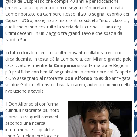
guida de L’Espresso che compie 40 anni e per l’occasione
presenta una copertina in oro e segna un’importante novità.
Come riportato da Gambero Rosso, il 2018 segna l’esordio dei
Cappelli d’Oro, assegnati ai ristoranti cosiddetti “nuovi classici”,
quelli che hanno costruito la storia della cucina italiana degli
ultimi decenni, in un viaggio tra grandi tavole che spazia da
Nord a Sud.
In tutto i locali recensiti da oltre novanta collaboratori sono
circa duemila. In testa c’è la Lombardia, con Milano grande polo
catalizzatore, mentre
la Campania
si conferma tra le Regioni
più prolifiche con ben 68 segnalazioni a cominciare dal Cappello
d’Oro assegnato al ristorante
Don Alfonso 1890
di Sant’Agata
sui due Golfi, di Alfonso e Livia Iaccarino, autentici pionieri della
rivoluzione a tavola.
Il Don Alfonso si conferma,
quindi, il ristorante più noto
e amato tra quelli campani
secondo una ricerca
internazionale di qualche
anno fa. L’elegante locale di