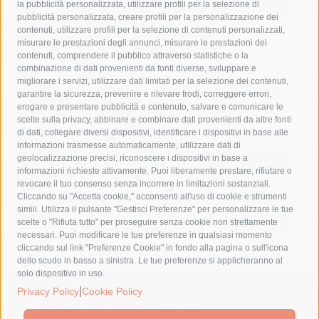
la pubblicità personalizzata, utilizzare profili per la selezione di
Asl Napoli 3 sud
capitaneria di porto
capri
carabinieri
pubblicità personalizzata, creare profili per la personalizzazione dei
castellammare di stabia
circumvesuviana
contenuti, utilizzare profili per la selezione di contenuti personalizzati,
misurare le prestazioni degli annunci, misurare le prestazioni dei
comune di sorrento
concerto
contagi
contenuti, comprendere il pubblico attraverso statistiche o la
combinazione di dati provenienti da fonti diverse, sviluppare e
costiera amalfitana
covid-19
eav
elezioni
migliorare i servizi, utilizzare dati limitati per la selezione dei contenuti,
fondazione sorrento
gori
guardia costiera
incidente
garantire la sicurezza, prevenire e rilevare frodi, correggere errori,
erogare e presentare pubblicità e contenuto, salvare e comunicare le
lavori
lorenzo balducelli
mare
massa lubrense
scelte sulla privacy, abbinare e combinare dati provenienti da altre fonti
di dati, collegare diversi dispositivi, identificare i dispositivi in base alle
massimo coppola
Meta
napoli
ordinanza
informazioni trasmesse automaticamente, utilizzare dati di
penisola sorrentina
piano di sorrento
polizia municipale
geolocalizzazione precisi, riconoscere i dispositivi in base a
informazioni richieste attivamente. Puoi liberamente prestare, rifiutare o
protezione civile
Regione Campania
sant'agnello
revocare il tuo consenso senza incorrere in limitazioni sostanziali.
Cliccando su "Accetta cookie," acconsenti all'uso di cookie e strumenti
sindaco cuomo
sorrento
studenti
temporali
treni
simili. Utilizza il pulsante "Gestisci Preferenze" per personalizzare le tue
turismo
Vico Equense
villa fiorentino
vincenzo de luca
scelte o "Rifiuta tutto" per proseguire senza cookie non strettamente
necessari. Puoi modificare le tue preferenze in qualsiasi momento
cliccando sul link "Preferenze Cookie" in fondo alla pagina o sull'icona
dello scudo in basso a sinistra. Le tue preferenze si applicheranno al
solo dispositivo in uso.
© 2015 SorrentoPress. All rights reserved.
|
Privacy Policy
Cookie Policy
Il giornale online della Penisola Sorrentina