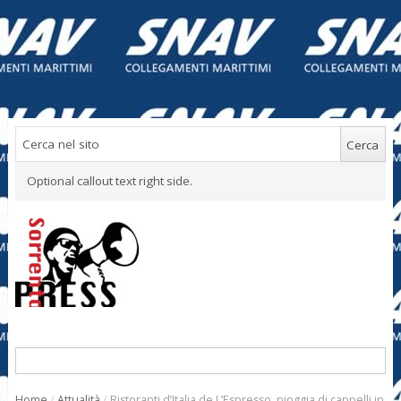
Optional callout text right side.
Home
/
Attualità
/
Ristoranti d’Italia de L’Espresso, pioggia di cappelli in