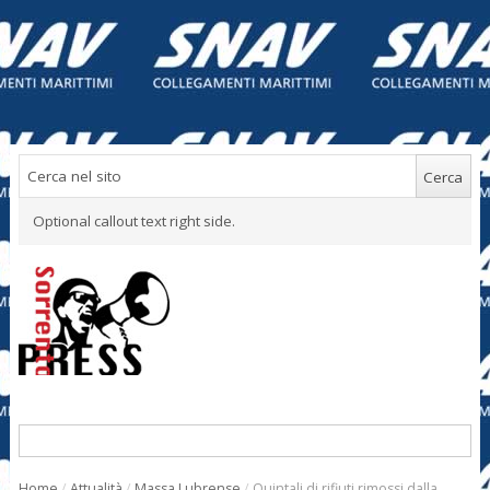
Optional callout text right side.
Home
/
Attualità
/
Massa Lubrense
/
Quintali di rifiuti rimossi dalla