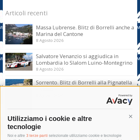
Articoli recenti
Massa Lubrense. Blitz di Borrelli anche a
Marina del Cantone
8 Agosto 2026
Salvatore Venanzio si aggiudica in
Lombardia lo Slalom Luino-Montegrino
8 Agosto 2026
Sorrento. Blitz di Borrelli alla Pignatella
– video –
8 Agosto 2026
Utilizziamo i cookie e altre
Cont
tecnologie
Tag
Noi e altre
3 terze parti
selezionate utilizziamo cookie e tecnologie