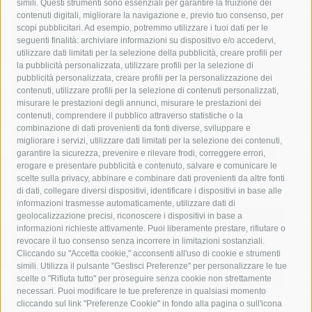
simili. Questi strumenti sono essenziali per garantire la fruizione dei
contenuti digitali, migliorare la navigazione e, previo tuo consenso, per
acqua
allerta meteo
anas
scopi pubblicitari. Ad esempio, potremmo utilizzare i tuoi dati per le
seguenti finalità: archiviare informazioni su dispositivo e/o accedervi,
area marina protetta di punta campanella
arresto
utilizzare dati limitati per la selezione della pubblicità, creare profili per
la pubblicità personalizzata, utilizzare profili per la selezione di
Asl Napoli 3 sud
capitaneria di porto
capri
carabinieri
pubblicità personalizzata, creare profili per la personalizzazione dei
castellammare di stabia
circumvesuviana
contenuti, utilizzare profili per la selezione di contenuti personalizzati,
misurare le prestazioni degli annunci, misurare le prestazioni dei
comune di sorrento
concerto
contagi
contenuti, comprendere il pubblico attraverso statistiche o la
combinazione di dati provenienti da fonti diverse, sviluppare e
costiera amalfitana
covid-19
eav
elezioni
migliorare i servizi, utilizzare dati limitati per la selezione dei contenuti,
fondazione sorrento
gori
guardia costiera
incidente
garantire la sicurezza, prevenire e rilevare frodi, correggere errori,
erogare e presentare pubblicità e contenuto, salvare e comunicare le
lavori
lorenzo balducelli
mare
massa lubrense
scelte sulla privacy, abbinare e combinare dati provenienti da altre fonti
di dati, collegare diversi dispositivi, identificare i dispositivi in base alle
massimo coppola
Meta
napoli
ordinanza
informazioni trasmesse automaticamente, utilizzare dati di
penisola sorrentina
piano di sorrento
polizia municipale
geolocalizzazione precisi, riconoscere i dispositivi in base a
informazioni richieste attivamente. Puoi liberamente prestare, rifiutare o
protezione civile
Regione Campania
sant'agnello
revocare il tuo consenso senza incorrere in limitazioni sostanziali.
Cliccando su "Accetta cookie," acconsenti all'uso di cookie e strumenti
sindaco cuomo
sorrento
studenti
temporali
treni
simili. Utilizza il pulsante "Gestisci Preferenze" per personalizzare le tue
turismo
Vico Equense
villa fiorentino
vincenzo de luca
scelte o "Rifiuta tutto" per proseguire senza cookie non strettamente
necessari. Puoi modificare le tue preferenze in qualsiasi momento
cliccando sul link "Preferenze Cookie" in fondo alla pagina o sull'icona