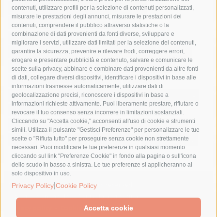
castellammare di stabia
circumvesuviana
contenuti, utilizzare profili per la selezione di contenuti personalizzati,
misurare le prestazioni degli annunci, misurare le prestazioni dei
comune di sorrento
concerto
contagi
contenuti, comprendere il pubblico attraverso statistiche o la
combinazione di dati provenienti da fonti diverse, sviluppare e
costiera amalfitana
covid-19
eav
elezioni
migliorare i servizi, utilizzare dati limitati per la selezione dei contenuti,
fondazione sorrento
gori
guardia costiera
incidente
garantire la sicurezza, prevenire e rilevare frodi, correggere errori,
erogare e presentare pubblicità e contenuto, salvare e comunicare le
lavori
lorenzo balducelli
mare
massa lubrense
scelte sulla privacy, abbinare e combinare dati provenienti da altre fonti
di dati, collegare diversi dispositivi, identificare i dispositivi in base alle
massimo coppola
Meta
napoli
ordinanza
informazioni trasmesse automaticamente, utilizzare dati di
penisola sorrentina
piano di sorrento
polizia municipale
geolocalizzazione precisi, riconoscere i dispositivi in base a
informazioni richieste attivamente. Puoi liberamente prestare, rifiutare o
protezione civile
Regione Campania
sant'agnello
revocare il tuo consenso senza incorrere in limitazioni sostanziali.
Cliccando su "Accetta cookie," acconsenti all'uso di cookie e strumenti
sindaco cuomo
sorrento
studenti
temporali
treni
simili. Utilizza il pulsante "Gestisci Preferenze" per personalizzare le tue
turismo
Vico Equense
villa fiorentino
vincenzo de luca
scelte o "Rifiuta tutto" per proseguire senza cookie non strettamente
necessari. Puoi modificare le tue preferenze in qualsiasi momento
cliccando sul link "Preferenze Cookie" in fondo alla pagina o sull'icona
dello scudo in basso a sinistra. Le tue preferenze si applicheranno al
solo dispositivo in uso.
|
© 2015 SorrentoPress. All rights reserved.
Privacy Policy
Cookie Policy
Il giornale online della Penisola Sorrentina
Privacy policy
-
Cookie Policy
Accetta cookie