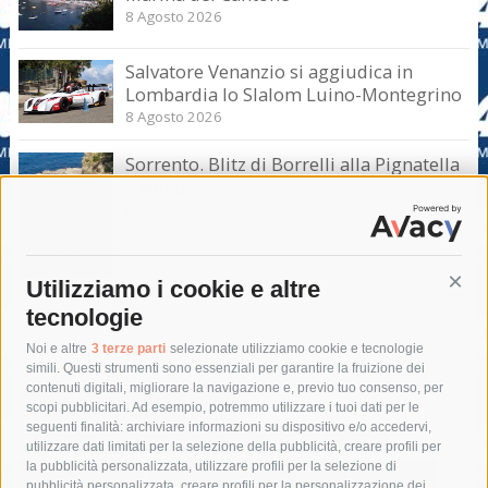
8 Agosto 2026
Salvatore Venanzio si aggiudica in
Lombardia lo Slalom Luino-Montegrino
8 Agosto 2026
Sorrento. Blitz di Borrelli alla Pignatella
– video –
8 Agosto 2026
Utilizziamo i cookie e altre
Cont
tecnologie
Tag
Noi e altre
3 terze parti
selezionate utilizziamo cookie e tecnologie
simili. Questi strumenti sono essenziali per garantire la fruizione dei
contenuti digitali, migliorare la navigazione e, previo tuo consenso, per
acqua
allerta meteo
anas
scopi pubblicitari. Ad esempio, potremmo utilizzare i tuoi dati per le
seguenti finalità: archiviare informazioni su dispositivo e/o accedervi,
area marina protetta di punta campanella
arresto
utilizzare dati limitati per la selezione della pubblicità, creare profili per
la pubblicità personalizzata, utilizzare profili per la selezione di
Asl Napoli 3 sud
capitaneria di porto
capri
carabinieri
pubblicità personalizzata, creare profili per la personalizzazione dei