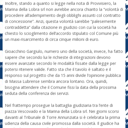
Inoltre, stando a quanto si legge nella nota di Provvisiero, la
Marina della Lobra srl non avrebbe ancora chiarito la “volontà di
procedere all’adempimento degli obblighi assunti col contratto
di concessione”. Anzi, questa volontà sarebbe “palesemente
contraddetta” dalla citazione in giudizio con cui la società ha
chiesto lo scioglimento dell’accordo stipulato col Comune più
un maxi-risarcimento di circa cinque milioni di euro.
Gioacchino Gargiulo, numero uno della società, invece, ha fatto
sapere che secondo lui le richieste di integrazioni devono
essere avanzate secondo le modalità fissate dalla legge per
potersi ritenere valide. Fatto sta che il tavolo è saltato e il
responso sul progetto che da 15 anni divide l’opinione pubblica
di Massa Lubrense sembra ancora lontano. Ora, quindi,
bisogna attendere che il Comune fissi la data della prossima
seduta della conferenza dei servizi.
Nel frattempo prosegue la battaglia giudiziaria tra l’ente di
piazza Vescovado e la Marina della Lobra srl. Nei giorni scorsi
davanti al Tribunale di Torre Annunziata si è celebrata la prima
udienza della causa civile promossa dalla società. Il giudice ha