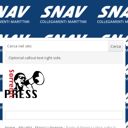
Optional callout text right side.
Home
/
Attualità
/
Massa Lubrense
/
Porto di Marina Lobra, salta la