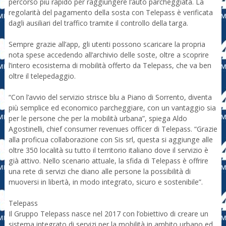
percorso più rapido per raggiungere l’auto parcheggiata. La
regolarità del pagamento della sosta con Telepass è verificata
dagli ausiliari del traffico tramite il controllo della targa.
Sempre grazie all’app, gli utenti possono scaricare la propria
nota spese accedendo all’archivio delle soste, oltre a scoprire
l’intero ecosistema di mobilità offerto da Telepass, che va ben
oltre il telepedaggio.
“Con l’avvio del servizio strisce blu a Piano di Sorrento, diventa
più semplice ed economico parcheggiare, con un vantaggio sia
per le persone che per la mobilità urbana”, spiega Aldo
Agostinelli, chief consumer revenues officer di Telepass. “Grazie
alla proficua collaborazione con Sis srl, questa si aggiunge alle
oltre 350 località su tutto il territorio italiano dove il servizio è
già attivo. Nello scenario attuale, la sfida di Telepass è offrire
una rete di servizi che diano alle persone la possibilità di
muoversi in libertà, in modo integrato, sicuro e sostenibile”.
Telepass
Il Gruppo Telepass nasce nel 2017 con l’obiettivo di creare un
sistema integrato di servizi per la mobilità in ambito urbano ed