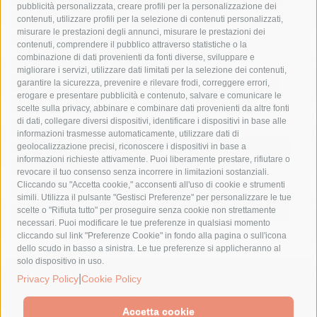
pubblicità personalizzata, creare profili per la personalizzazione dei
castellammare di stabia
circumvesuviana
contenuti, utilizzare profili per la selezione di contenuti personalizzati,
misurare le prestazioni degli annunci, misurare le prestazioni dei
comune di sorrento
concerto
contagi
contenuti, comprendere il pubblico attraverso statistiche o la
combinazione di dati provenienti da fonti diverse, sviluppare e
costiera amalfitana
covid-19
eav
elezioni
migliorare i servizi, utilizzare dati limitati per la selezione dei contenuti,
fondazione sorrento
gori
guardia costiera
incidente
garantire la sicurezza, prevenire e rilevare frodi, correggere errori,
erogare e presentare pubblicità e contenuto, salvare e comunicare le
lavori
lorenzo balducelli
mare
massa lubrense
scelte sulla privacy, abbinare e combinare dati provenienti da altre fonti
di dati, collegare diversi dispositivi, identificare i dispositivi in base alle
massimo coppola
Meta
napoli
ordinanza
informazioni trasmesse automaticamente, utilizzare dati di
penisola sorrentina
piano di sorrento
polizia municipale
geolocalizzazione precisi, riconoscere i dispositivi in base a
informazioni richieste attivamente. Puoi liberamente prestare, rifiutare o
protezione civile
Regione Campania
sant'agnello
revocare il tuo consenso senza incorrere in limitazioni sostanziali.
Cliccando su "Accetta cookie," acconsenti all'uso di cookie e strumenti
sindaco cuomo
sorrento
studenti
temporali
treni
simili. Utilizza il pulsante "Gestisci Preferenze" per personalizzare le tue
turismo
Vico Equense
villa fiorentino
vincenzo de luca
scelte o "Rifiuta tutto" per proseguire senza cookie non strettamente
necessari. Puoi modificare le tue preferenze in qualsiasi momento
cliccando sul link "Preferenze Cookie" in fondo alla pagina o sull'icona
dello scudo in basso a sinistra. Le tue preferenze si applicheranno al
solo dispositivo in uso.
© 2015 SorrentoPress. All rights reserved.
|
Privacy Policy
Cookie Policy
Il giornale online della Penisola Sorrentina
Privacy policy
-
Cookie Policy
Accetta cookie