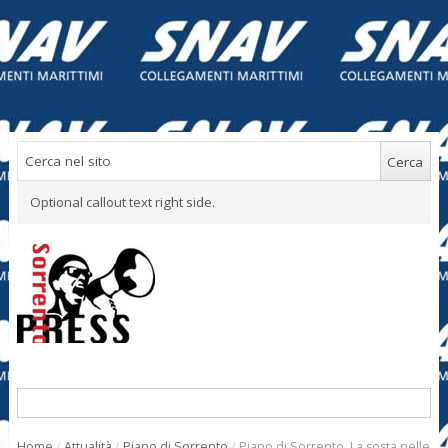
Optional callout text right side.
Home
/
Attualità
/
Piano di Sorrento
/
Piano di Sorrento. La sosta nelle