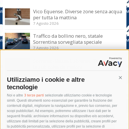
Vico Equense. Diverse zone senza acqua
per tutta la mattina
7 Agosto 2026
Traffico da bollino nero, statale
Sorrentina sorvegliata speciale
7 Agosto 2026
Sorrento-Massa Lubrense. Torna a casa
la sub colta da malore
7 Agosto 2026
Utilizziamo i cookie e altre
Cont
tecnologie
Tag
Noi e altre
3 terze parti
selezionate utilizziamo cookie e tecnologie
simili. Questi strumenti sono essenziali per garantire la fruizione dei
contenuti digitali, migliorare la navigazione e, previo tuo consenso, per
acqua
allerta meteo
anas
scopi pubblicitari. Ad esempio, potremmo utilizzare i tuoi dati per le
seguenti finalità: archiviare informazioni su dispositivo e/o accedervi,
area marina protetta di punta campanella
arresto
utilizzare dati limitati per la selezione della pubblicità, creare profili per
la pubblicità personalizzata, utilizzare profili per la selezione di
Asl Napoli 3 sud
capitaneria di porto
capri
carabinieri