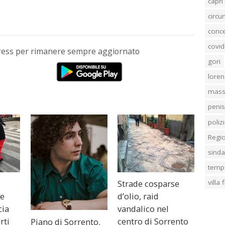
capri
circ
conc
covid
Press per rimanere sempre aggiornato
gori
loren
mass
penis
poliz
Regi
sind
temp
villa
Strade cosparse
le
d’olio, raid
cia
vandalico nel
rti
centro di Sorrento
Piano di Sorrento.