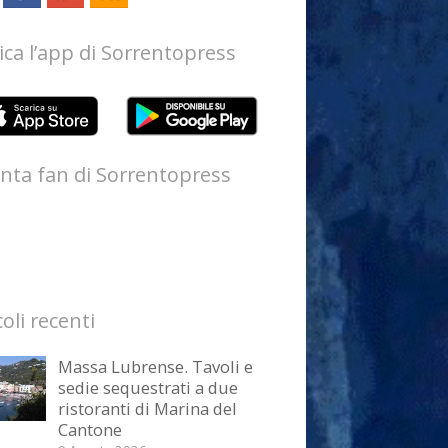
ica l’app di Sorrentopress
nta fan di Sorrentopress
coli recenti
Massa Lubrense. Tavoli e
sedie sequestrati a due
ristoranti di Marina del
Cantone