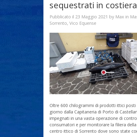
sequestrati in costiera
23 Maggio 2021
Max
Pubblicato il
by
in
Ma
Sorrento
,
Vico Equense
Oltre 600 chilogrammi di prodotti ittici posti s
giorno dalla Capitaneria di Porto di Castella
impegnati in una vasta operazione di controllo
consumatori e per monitorare la filiera della
centro ittico di Sorrento dove sono state c