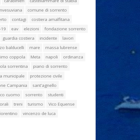
carabinieri
castellammare di stabia
umvesuviana
comune di sorrento
erto
contagi
costiera amalfitana
-19
eav
elezioni
fondazione sorrento
guardia costiera
incidente
lavori
zo balducelli
mare
massa lubrense
imo coppola
Meta
napoli
ordinanza
ola sorrentina
piano di sorrento
ia municipale
protezione civile
one Campania
sant'agnello
aco cuomo
sorrento
studenti
orali
treni
turismo
Vico Equense
 fiorentino
vincenzo de luca