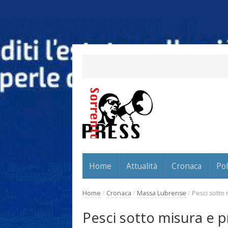
Home
Attualità
Cronaca
Pol
Home
/
Cronaca
/
Massa Lubrense
/
Pesci sotto m
Pesci sotto misura e pri