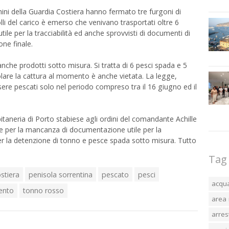
omini della Guardia Costiera hanno fermato tre furgoni di
lli del carico è emerso che venivano trasportati oltre 6
a utile per la tracciabilità ed anche sprovvisti di documenti di
ne finale.
che prodotti sotto misura. Si tratta di 6 pesci spada e 5
colare la cattura al momento è anche vietata. La legge,
sere pescati solo nel periodo compreso tra il 16 giugno ed il
pitaneria di Porto stabiese agli ordini del comandante Achille
ve per la mancanza di documentazione utile per la
e per la detenzione di tonno e pesce spada sotto misura. Tutto
Tag
stiera
penisola sorrentina
pescato
pesci
acqu
ento
tonno rosso
area 
arres