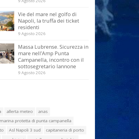
9 Agosto 2026
Vie del mare nel golfo di
Napoli, la truffa dei ticket
residenti
9 Agosto 2026
Massa Lubrense. Sicurezza in
mare nell’Amp Punta
Campanella, incontro con il
sottosegretario Iannone
9 Agosto 2026
a
allerta meteo
anas
marina protetta di punta campanella
to
Asl Napoli 3 sud
capitaneria di porto