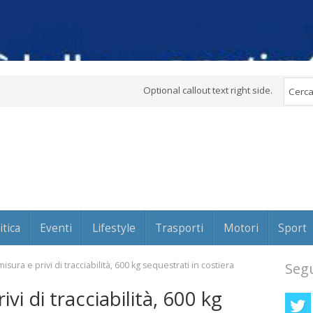
Optional callout text right side.
itica
Eventi
Lifestyle
Trasporti
Motori
Sport
isura e privi di tracciabilità, 600 kg sequestrati in costiera
Segu
vi di tracciabilità, 600 kg