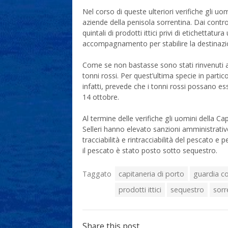
Nel corso di queste ulteriori verifiche gli u
aziende della penisola sorrentina. Dai contro
quintali di prodotti ittici privi di etichettatur
accompagnamento per stabilire la destinazio
Come se non bastasse sono stati rinvenuti an
tonni rossi. Per quest’ultima specie in parti
infatti, prevede che i tonni rossi possano es
14 ottobre.
Al termine delle verifiche gli uomini della Ca
Selleri hanno elevato sanzioni amministrati
tracciabilità e rintracciabilità del pescato 
il pescato è stato posto sotto sequestro.
Taggato
capitaneria di porto
guardia co
prodotti ittici
sequestro
sorr
Share this post