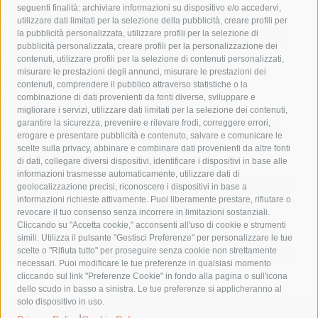
seguenti finalità: archiviare informazioni su dispositivo e/o accedervi,
area marina protetta di punta campanella
arresto
utilizzare dati limitati per la selezione della pubblicità, creare profili per
la pubblicità personalizzata, utilizzare profili per la selezione di
Asl Napoli 3 sud
capitaneria di porto
capri
carabinieri
pubblicità personalizzata, creare profili per la personalizzazione dei
castellammare di stabia
circumvesuviana
contenuti, utilizzare profili per la selezione di contenuti personalizzati,
misurare le prestazioni degli annunci, misurare le prestazioni dei
comune di sorrento
concerto
contagi
contenuti, comprendere il pubblico attraverso statistiche o la
combinazione di dati provenienti da fonti diverse, sviluppare e
costiera amalfitana
covid-19
eav
elezioni
migliorare i servizi, utilizzare dati limitati per la selezione dei contenuti,
fondazione sorrento
gori
guardia costiera
incidente
garantire la sicurezza, prevenire e rilevare frodi, correggere errori,
erogare e presentare pubblicità e contenuto, salvare e comunicare le
lavori
lorenzo balducelli
mare
massa lubrense
scelte sulla privacy, abbinare e combinare dati provenienti da altre fonti
di dati, collegare diversi dispositivi, identificare i dispositivi in base alle
massimo coppola
Meta
napoli
ordinanza
informazioni trasmesse automaticamente, utilizzare dati di
penisola sorrentina
piano di sorrento
polizia municipale
geolocalizzazione precisi, riconoscere i dispositivi in base a
informazioni richieste attivamente. Puoi liberamente prestare, rifiutare o
protezione civile
Regione Campania
sant'agnello
revocare il tuo consenso senza incorrere in limitazioni sostanziali.
Cliccando su "Accetta cookie," acconsenti all'uso di cookie e strumenti
sindaco cuomo
sorrento
studenti
temporali
treni
simili. Utilizza il pulsante "Gestisci Preferenze" per personalizzare le tue
turismo
Vico Equense
villa fiorentino
vincenzo de luca
scelte o "Rifiuta tutto" per proseguire senza cookie non strettamente
necessari. Puoi modificare le tue preferenze in qualsiasi momento
cliccando sul link "Preferenze Cookie" in fondo alla pagina o sull'icona
dello scudo in basso a sinistra. Le tue preferenze si applicheranno al
solo dispositivo in uso.