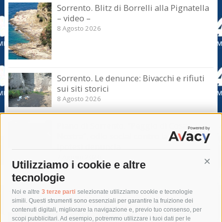
Sorrento. Blitz di Borrelli alla Pignatella
– video –
8 Agosto 2026
Sorrento. Le denunce: Bivacchi e rifiuti
sui siti storici
8 Agosto 2026
Piano di Sorrento. “Peggio di Cosa
Nostra”, odio social contro la giunta.
Ipotesi denuncia
7 Agosto 2026
Utilizziamo i cookie e altre
Cont
tecnologie
Tag
Noi e altre
3 terze parti
selezionate utilizziamo cookie e tecnologie
simili. Questi strumenti sono essenziali per garantire la fruizione dei
contenuti digitali, migliorare la navigazione e, previo tuo consenso, per
acqua
allerta meteo
anas
scopi pubblicitari. Ad esempio, potremmo utilizzare i tuoi dati per le