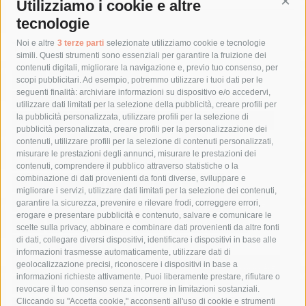
Utilizziamo i cookie e altre
Cont
tecnologie
Tag
Noi e altre
3 terze parti
selezionate utilizziamo cookie e tecnologie
simili. Questi strumenti sono essenziali per garantire la fruizione dei
contenuti digitali, migliorare la navigazione e, previo tuo consenso, per
acqua
allerta meteo
anas
scopi pubblicitari. Ad esempio, potremmo utilizzare i tuoi dati per le
seguenti finalità: archiviare informazioni su dispositivo e/o accedervi,
area marina protetta di punta campanella
arresto
utilizzare dati limitati per la selezione della pubblicità, creare profili per
la pubblicità personalizzata, utilizzare profili per la selezione di
Asl Napoli 3 sud
capitaneria di porto
capri
carabinieri
pubblicità personalizzata, creare profili per la personalizzazione dei
castellammare di stabia
circumvesuviana
contenuti, utilizzare profili per la selezione di contenuti personalizzati,
misurare le prestazioni degli annunci, misurare le prestazioni dei
comune di sorrento
concerto
contagi
contenuti, comprendere il pubblico attraverso statistiche o la
combinazione di dati provenienti da fonti diverse, sviluppare e
costiera amalfitana
covid-19
eav
elezioni
migliorare i servizi, utilizzare dati limitati per la selezione dei contenuti,
fondazione sorrento
gori
guardia costiera
incidente
garantire la sicurezza, prevenire e rilevare frodi, correggere errori,
erogare e presentare pubblicità e contenuto, salvare e comunicare le
lavori
lorenzo balducelli
mare
massa lubrense
scelte sulla privacy, abbinare e combinare dati provenienti da altre fonti
di dati, collegare diversi dispositivi, identificare i dispositivi in base alle
massimo coppola
Meta
napoli
ordinanza
informazioni trasmesse automaticamente, utilizzare dati di
penisola sorrentina
piano di sorrento
polizia municipale
geolocalizzazione precisi, riconoscere i dispositivi in base a
informazioni richieste attivamente. Puoi liberamente prestare, rifiutare o
protezione civile
Regione Campania
sant'agnello
revocare il tuo consenso senza incorrere in limitazioni sostanziali.
Cliccando su "Accetta cookie," acconsenti all'uso di cookie e strumenti
sindaco cuomo
sorrento
studenti
temporali
treni