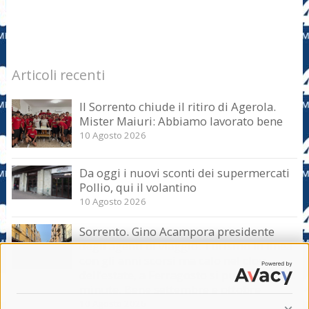
Articoli recenti
Il Sorrento chiude il ritiro di Agerola.
Mister Maiuri: Abbiamo lavorato bene
10 Agosto 2026
Da oggi i nuovi sconti dei supermercati
Pollio, qui il volantino
10 Agosto 2026
Sorrento. Gino Acampora presidente
degli agenti di viaggio: Turismo in linea
con gli anni scorsi ma calo nel clou
dell’estate, a Ferragosto si punta sul last
minute. Bene settembre e ottobre
10 Agosto 2026