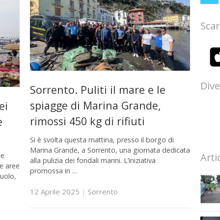
Scar
Dive
Sorrento. Puliti il mare e le
spiagge di Marina Grande,
ei
rimossi 450 kg di rifiuti
e
Si è svolta questa mattina, presso il borgo di
Marina Grande, a Sorrento, una giornata dedicata
Arti
le
alla pulizia dei fondali marini. L’iniziativa
le aree
promossa in …
uolo,
12 Aprile 2025
|
Sorrento