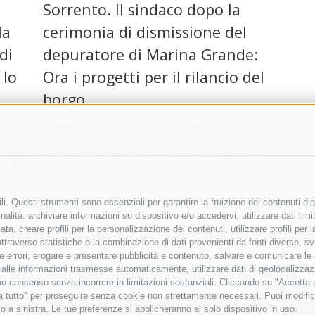
Sorrento. Il sindaco dopo la
la
cerimonia di dismissione del
di
depuratore di Marina Grande:
 lo
Ora i progetti per il rilancio del
borgo
“Oggi abbiamo varato una fondamentale opera
pubblica: la dismissione dell’impianto di
depurazione di Marina Grande e il collettamento
a Gori
dei reflui …
18 Aprile 2024
|
Sorrento
i. Questi strumenti sono essenziali per garantire la fruizione dei contenuti dig
alità: archiviare informazioni su dispositivo e/o accedervi, utilizzare dati limita
zata, creare profili per la personalizzazione dei contenuti, utilizzare profili per
raverso statistiche o la combinazione di dati provenienti da fonti diverse, svilu
ere errori, erogare e presentare pubblicità e contenuto, salvare e comunicare le
Post successivi
→
base alle informazioni trasmesse automaticamente, utilizzare dati di geolocalizza
tuo consenso senza incorrere in limitazioni sostanziali. Cliccando su "Accetta co
ta tutto" per proseguire senza cookie non strettamente necessari. Puoi modific
o a sinistra. Le tue preferenze si applicheranno al solo dispositivo in uso.