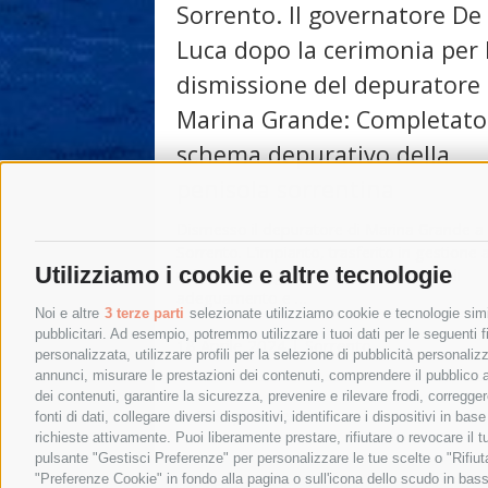
Sorrento. Il governatore De
Luca dopo la cerimonia per 
dismissione del depuratore 
Marina Grande: Completato
schema depurativo della
penisola sorrentina
Dismesso il depuratore di Marina Grande a
Sorrento. L’impianto, trasferito in gestione 
Utilizziamo i cookie e altre tecnologie
nel 2002 e oggetto di numerosi lavori di
adeguamento e …
Noi e altre
3 terze parti
selezionate utilizziamo cookie e tecnologie simil
pubblicitari. Ad esempio, potremmo utilizzare i tuoi dati per le seguenti fin
18 Aprile 2024
|
Sorrento
personalizzata, utilizzare profili per la selezione di pubblicità personaliz
annunci, misurare le prestazioni dei contenuti, comprendere il pubblico att
dei contenuti, garantire la sicurezza, prevenire e rilevare frodi, corregg
←
Post precedenti
fonti di dati, collegare diversi dispositivi, identificare i dispositivi in 
richieste attivamente. Puoi liberamente prestare, rifiutare o revocare il 
pulsante "Gestisci Preferenze" per personalizzare le tue scelte o "Rifiu
"Preferenze Cookie" in fondo alla pagina o sull'icona dello scudo in bass