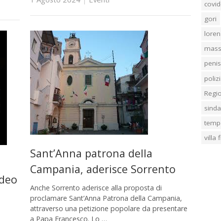
covid
gori
loren
mass
penis
poliz
Regi
sind
temp
villa
Sant’Anna patrona della
Campania, aderisce Sorrento
ideo
Anche Sorrento aderisce alla proposta di
proclamare Sant’Anna Patrona della Campania,
attraverso una petizione popolare da presentare
a Papa Francesco. Lo …