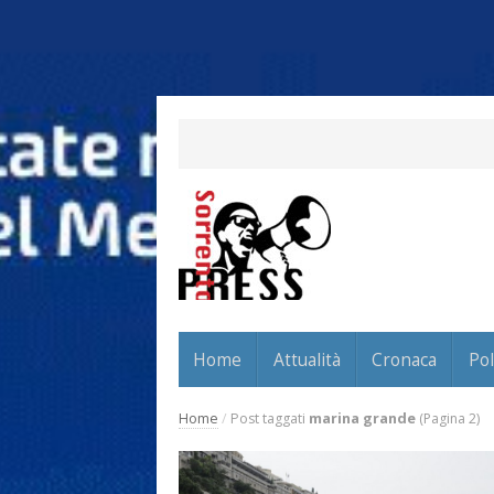
Home
Attualità
Cronaca
Pol
Home
/
Post taggati
marina grande
(Pagina 2)