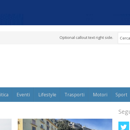
Optional callout text right side.
itica
Eventi
Lifestyle
Trasporti
Motori
Sport
Segu