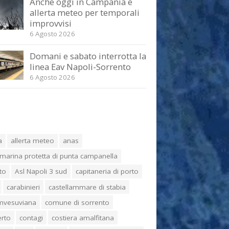
Anche oggi in Campania è
allerta meteo per temporali
improvvisi
6 Agosto 2026
Domani e sabato interrotta la
linea Eav Napoli-Sorrento
6 Agosto 2026
a
allerta meteo
anas
marina protetta di punta campanella
to
Asl Napoli 3 sud
capitaneria di porto
carabinieri
castellammare di stabia
umvesuviana
comune di sorrento
erto
contagi
costiera amalfitana