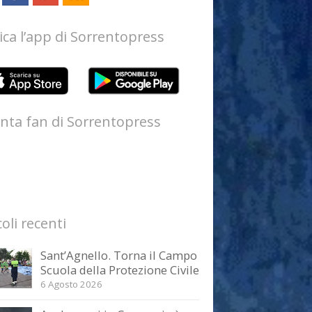
ica l’app di Sorrentopress
nta fan di Sorrentopress
coli recenti
Sant’Agnello. Torna il Campo
Scuola della Protezione Civile
6 Agosto 2026