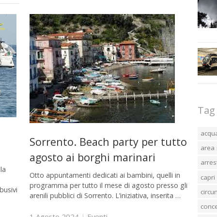
Tag
acqu
Sorrento. Beach party per tutto
area 
agosto ai borghi marinari
arres
la
Otto appuntamenti dedicati ai bambini, quelli in
capri
programma per tutto il mese di agosto presso gli
busivi
circ
arenili pubblici di Sorrento. L’iniziativa, inserita …
conc
1 Agosto 2024
|
Eventi