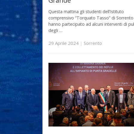
Grande
Questa mattina gli studenti dell’Istituto
comprensivo “Torquato Tasso” di Sorrento
hanno partecipato ad alcuni interventi di pul
degli …
29 Aprile 2024
|
Sorrento