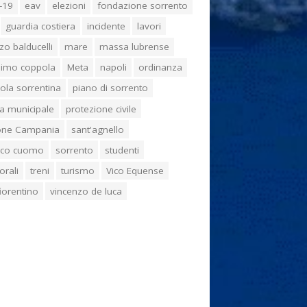
-19
eav
elezioni
fondazione sorrento
guardia costiera
incidente
lavori
zo balducelli
mare
massa lubrense
imo coppola
Meta
napoli
ordinanza
ola sorrentina
piano di sorrento
ia municipale
protezione civile
one Campania
sant'agnello
aco cuomo
sorrento
studenti
orali
treni
turismo
Vico Equense
 fiorentino
vincenzo de luca