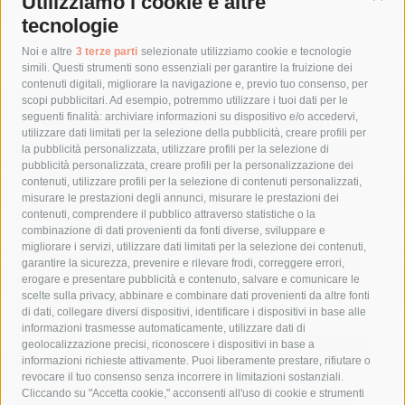
Utilizziamo i cookie e altre
Cont
tecnologie
Tag
Noi e altre
3 terze parti
selezionate utilizziamo cookie e tecnologie
simili. Questi strumenti sono essenziali per garantire la fruizione dei
contenuti digitali, migliorare la navigazione e, previo tuo consenso, per
acqua
allerta meteo
anas
scopi pubblicitari. Ad esempio, potremmo utilizzare i tuoi dati per le
seguenti finalità: archiviare informazioni su dispositivo e/o accedervi,
area marina protetta di punta campanella
arresto
utilizzare dati limitati per la selezione della pubblicità, creare profili per
la pubblicità personalizzata, utilizzare profili per la selezione di
Asl Napoli 3 sud
capitaneria di porto
capri
carabinieri
pubblicità personalizzata, creare profili per la personalizzazione dei
castellammare di stabia
circumvesuviana
contenuti, utilizzare profili per la selezione di contenuti personalizzati,
misurare le prestazioni degli annunci, misurare le prestazioni dei
comune di sorrento
concerto
contagi
contenuti, comprendere il pubblico attraverso statistiche o la
combinazione di dati provenienti da fonti diverse, sviluppare e
costiera amalfitana
covid-19
eav
elezioni
migliorare i servizi, utilizzare dati limitati per la selezione dei contenuti,
fondazione sorrento
gori
guardia costiera
incidente
garantire la sicurezza, prevenire e rilevare frodi, correggere errori,
erogare e presentare pubblicità e contenuto, salvare e comunicare le
lavori
lorenzo balducelli
mare
massa lubrense
scelte sulla privacy, abbinare e combinare dati provenienti da altre fonti
di dati, collegare diversi dispositivi, identificare i dispositivi in base alle
massimo coppola
Meta
napoli
ordinanza
informazioni trasmesse automaticamente, utilizzare dati di
penisola sorrentina
piano di sorrento
polizia municipale
geolocalizzazione precisi, riconoscere i dispositivi in base a
informazioni richieste attivamente. Puoi liberamente prestare, rifiutare o
protezione civile
Regione Campania
sant'agnello
revocare il tuo consenso senza incorrere in limitazioni sostanziali.
Cliccando su "Accetta cookie," acconsenti all'uso di cookie e strumenti
sindaco cuomo
sorrento
studenti
temporali
treni