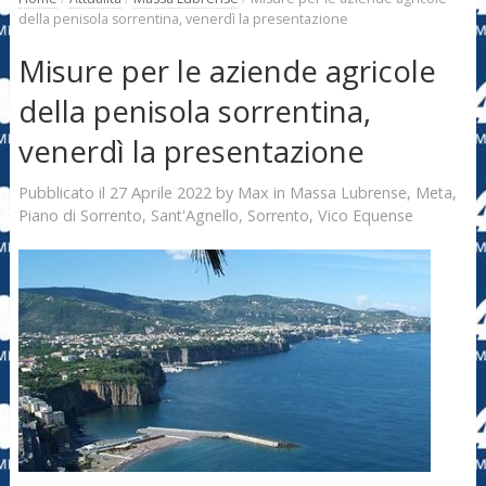
della penisola sorrentina, venerdì la presentazione
Misure per le aziende agricole
della penisola sorrentina,
venerdì la presentazione
27 Aprile 2022
Max
Pubblicato il
by
in
Massa Lubrense
,
Meta
,
Piano di Sorrento
,
Sant'Agnello
,
Sorrento
,
Vico Equense