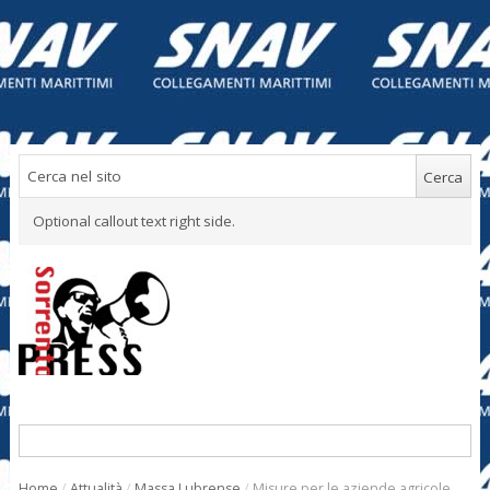
Optional callout text right side.
Home
/
Attualità
/
Massa Lubrense
/
Misure per le aziende agricole