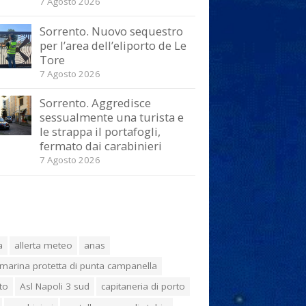
7 Agosto 2026
Sorrento. Nuovo sequestro
per l’area dell’eliporto de Le
Tore
7 Agosto 2026
Sorrento. Aggredisce
sessualmente una turista e
le strappa il portafogli,
fermato dai carabinieri
7 Agosto 2026
a
allerta meteo
anas
marina protetta di punta campanella
to
Asl Napoli 3 sud
capitaneria di porto