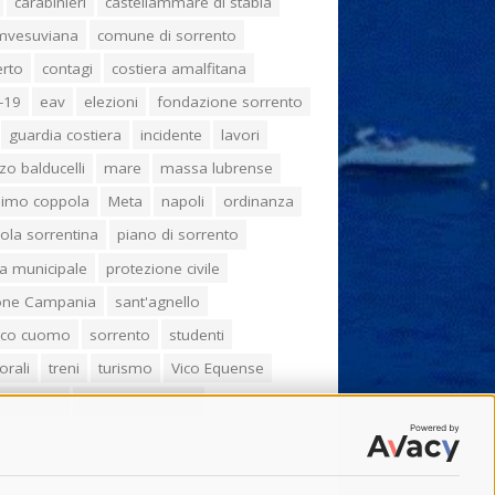
carabinieri
castellammare di stabia
umvesuviana
comune di sorrento
erto
contagi
costiera amalfitana
-19
eav
elezioni
fondazione sorrento
guardia costiera
incidente
lavori
zo balducelli
mare
massa lubrense
imo coppola
Meta
napoli
ordinanza
ola sorrentina
piano di sorrento
ia municipale
protezione civile
one Campania
sant'agnello
aco cuomo
sorrento
studenti
orali
treni
turismo
Vico Equense
 fiorentino
vincenzo de luca