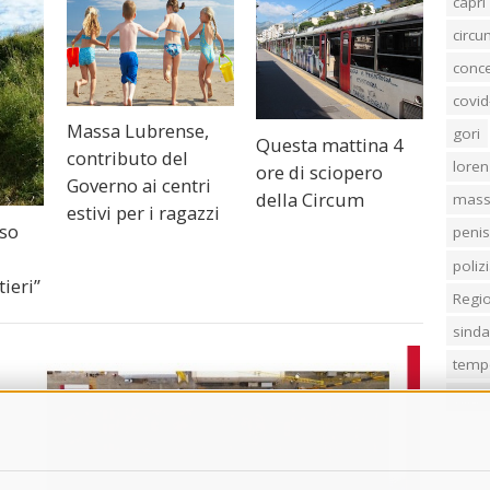
capri
circ
conc
covid
Massa Lubrense,
gori
Questa mattina 4
contributo del
loren
ore di sciopero
Governo ai centri
della Circum
mass
estivi per i ragazzi
sso
penis
poliz
ieri”
Regi
sind
temp
villa