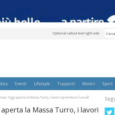
Optional callout text right side.
itica
Eventi
Lifestyle
Trasporti
Motori
Sport
se. Oggi aperta la Massa Turro, i lavori riprendono lunedì
Segu
perta la Massa Turro, i lavori