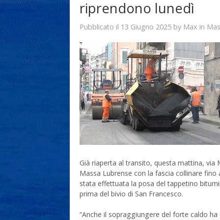
riprendono lunedì
13 Giugno 2025
Max
Pubblicato il
by
in
Mas
Già riaperta al transito, questa mattina, via 
Massa Lubrense con la fascia collinare fino
stata effettuata la posa del tappetino bitumi
prima del bivio di San Francesco.
“Anche il sopraggiungere del forte caldo ha c