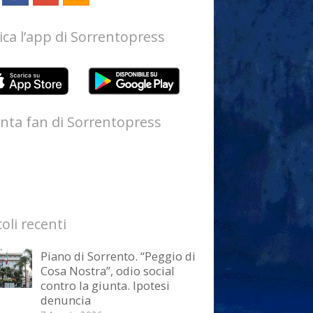
ica l’app di Sorrentopress
nta fan di Sorrentopress
coli recenti
Piano di Sorrento. “Peggio di
Cosa Nostra”, odio social
contro la giunta. Ipotesi
denuncia