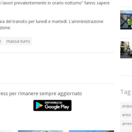
i lavori prevalentemente in orario notturno” fanno sapere
ura del transito per lunedì e martedì. L’amministrazione
azione.
e
massa-turro
Tag
Press per rimanere sempre aggiornato
acqu
area 
arres