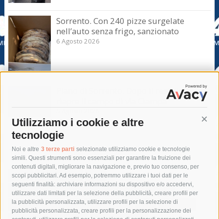
Sorrento. Con 240 pizze surgelate
nell’auto senza frigo, sanzionato
6 Agosto 2026
Piano di Sorrento. Dopo il restyling
riapre il campo di via Ciampa
5 Agosto 2026
Utilizziamo i cookie e altre
Cont
tecnologie
Tag
Noi e altre
3 terze parti
selezionate utilizziamo cookie e tecnologie
simili. Questi strumenti sono essenziali per garantire la fruizione dei
contenuti digitali, migliorare la navigazione e, previo tuo consenso, per
acqua
allerta meteo
anas
scopi pubblicitari. Ad esempio, potremmo utilizzare i tuoi dati per le
seguenti finalità: archiviare informazioni su dispositivo e/o accedervi,
area marina protetta di punta campanella
arresto
utilizzare dati limitati per la selezione della pubblicità, creare profili per
la pubblicità personalizzata, utilizzare profili per la selezione di
Asl Napoli 3 sud
capitaneria di porto
capri
carabinieri
pubblicità personalizzata, creare profili per la personalizzazione dei