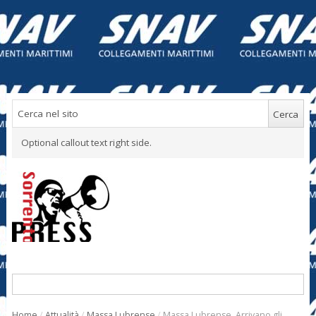
Optional callout text right side.
Home
/
Attualità
/
Massa Lubrense
/
Massa Lubrense. Arrivano gli