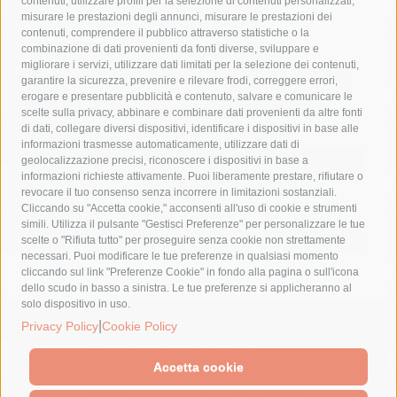
castellammare di stabia
circumvesuviana
contenuti, utilizzare profili per la selezione di contenuti personalizzati,
misurare le prestazioni degli annunci, misurare le prestazioni dei
comune di sorrento
concerto
contagi
contenuti, comprendere il pubblico attraverso statistiche o la
combinazione di dati provenienti da fonti diverse, sviluppare e
costiera amalfitana
covid-19
eav
elezioni
migliorare i servizi, utilizzare dati limitati per la selezione dei contenuti,
fondazione sorrento
gori
guardia costiera
incidente
garantire la sicurezza, prevenire e rilevare frodi, correggere errori,
erogare e presentare pubblicità e contenuto, salvare e comunicare le
lavori
lorenzo balducelli
mare
massa lubrense
scelte sulla privacy, abbinare e combinare dati provenienti da altre fonti
di dati, collegare diversi dispositivi, identificare i dispositivi in base alle
massimo coppola
Meta
napoli
ordinanza
informazioni trasmesse automaticamente, utilizzare dati di
penisola sorrentina
piano di sorrento
polizia municipale
geolocalizzazione precisi, riconoscere i dispositivi in base a
informazioni richieste attivamente. Puoi liberamente prestare, rifiutare o
protezione civile
Regione Campania
sant'agnello
revocare il tuo consenso senza incorrere in limitazioni sostanziali.
Cliccando su "Accetta cookie," acconsenti all'uso di cookie e strumenti
sindaco cuomo
sorrento
studenti
temporali
treni
simili. Utilizza il pulsante "Gestisci Preferenze" per personalizzare le tue
turismo
Vico Equense
villa fiorentino
vincenzo de luca
scelte o "Rifiuta tutto" per proseguire senza cookie non strettamente
necessari. Puoi modificare le tue preferenze in qualsiasi momento
cliccando sul link "Preferenze Cookie" in fondo alla pagina o sull'icona
dello scudo in basso a sinistra. Le tue preferenze si applicheranno al
solo dispositivo in uso.
© 2015 SorrentoPress. All rights reserved.
|
Privacy Policy
Cookie Policy
Il giornale online della Penisola Sorrentina
Privacy policy
-
Cookie Policy
Accetta cookie