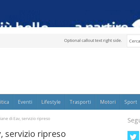
Optional callout text right side.
itica
Eventi
Lifestyle
Trasporti
Motori
Sport
ane di Eav, servizio ripreso
Segu
 servizio ripreso