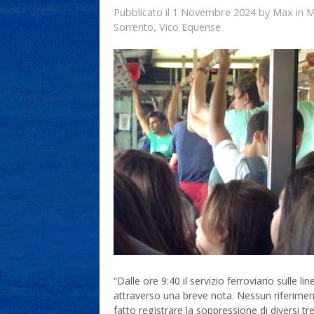
1 Novembre 2024
Max
Pubblicato il
by
in
M
Sorrento
,
Vico Equense
“Dalle ore 9:40 il servizio ferroviario sulle
attraverso una breve nota. Nessun riferiment
fatto registrare la soppressione di diversi tr