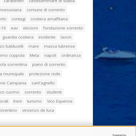
carabinieri
castellammare di stabia
umvesuviana
comune di sorrento
erto
contagi
costiera amalfitana
-19
eav
elezioni
fondazione sorrento
guardia costiera
incidente
lavori
zo balducelli
mare
massa lubrense
imo coppola
Meta
napoli
ordinanza
ola sorrentina
piano di sorrento
ia municipale
protezione civile
one Campania
sant'agnello
aco cuomo
sorrento
studenti
orali
treni
turismo
Vico Equense
 fiorentino
vincenzo de luca