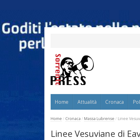
Home
Attualità
Cronaca
Pol
Home
/
Cronaca
/
Massa Lubrense
/
Linee Vesuvi
Linee Vesuviane di Eav,