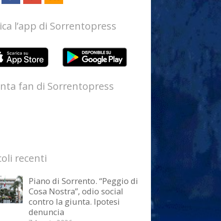
ica l’app di Sorrentopress
nta fan di Sorrentopress
coli recenti
Piano di Sorrento. “Peggio di
Cosa Nostra”, odio social
contro la giunta. Ipotesi
denuncia