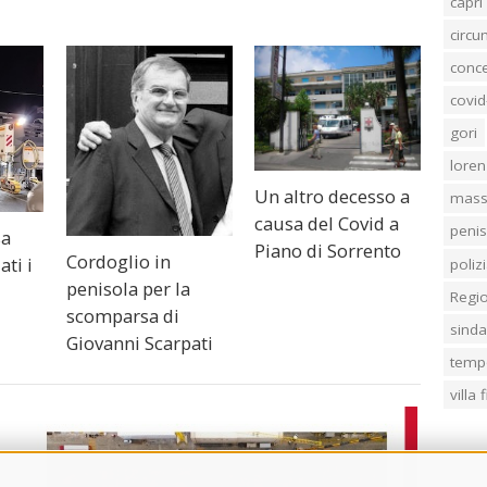
capri
circ
conc
covid
gori
loren
Un altro decesso a
mass
causa del Covid a
penis
sa
Piano di Sorrento
Cordoglio in
ati i
poliz
penisola per la
Regi
scomparsa di
sind
Giovanni Scarpati
temp
villa