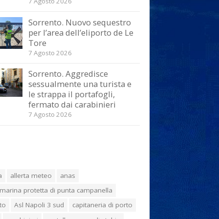
7 Agosto 2026
Sorrento. Nuovo sequestro
per l’area dell’eliporto de Le
Tore
7 Agosto 2026
Sorrento. Aggredisce
sessualmente una turista e
le strappa il portafogli,
fermato dai carabinieri
7 Agosto 2026
a
allerta meteo
anas
marina protetta di punta campanella
to
Asl Napoli 3 sud
capitaneria di porto