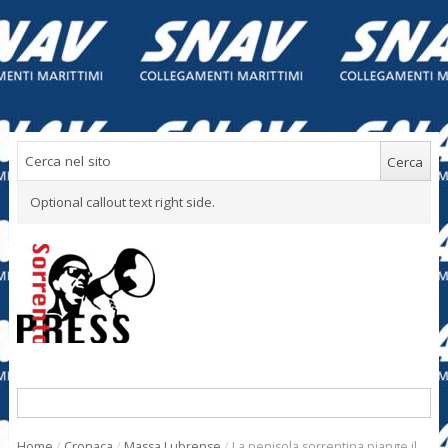
Optional callout text right side.
Home
/
Cronaca
/
Massa Lubrense
/
La penisola sorrentina piange il