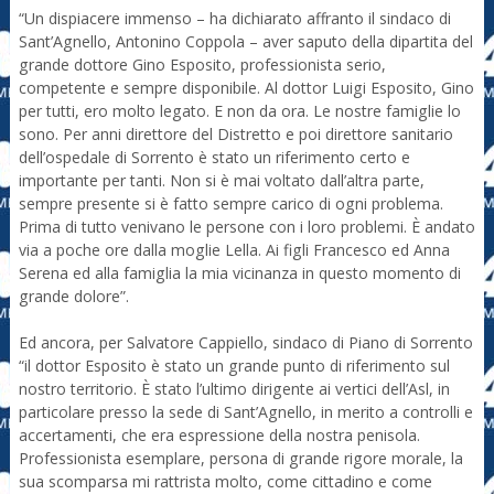
“Un dispiacere immenso – ha dichiarato affranto il sindaco di
Sant’Agnello, Antonino Coppola – aver saputo della dipartita del
grande dottore Gino Esposito, professionista serio,
competente e sempre disponibile. Al dottor Luigi Esposito, Gino
per tutti, ero molto legato. E non da ora. Le nostre famiglie lo
sono. Per anni direttore del Distretto e poi direttore sanitario
dell’ospedale di Sorrento è stato un riferimento certo e
importante per tanti. Non si è mai voltato dall’altra parte,
sempre presente si è fatto sempre carico di ogni problema.
Prima di tutto venivano le persone con i loro problemi. È andato
via a poche ore dalla moglie Lella. Ai figli Francesco ed Anna
Serena ed alla famiglia la mia vicinanza in questo momento di
grande dolore”.
Ed ancora, per Salvatore Cappiello, sindaco di Piano di Sorrento
“il dottor Esposito è stato un grande punto di riferimento sul
nostro territorio. È stato l’ultimo dirigente ai vertici dell’Asl, in
particolare presso la sede di Sant’Agnello, in merito a controlli e
accertamenti, che era espressione della nostra penisola.
Professionista esemplare, persona di grande rigore morale, la
sua scomparsa mi rattrista molto, come cittadino e come