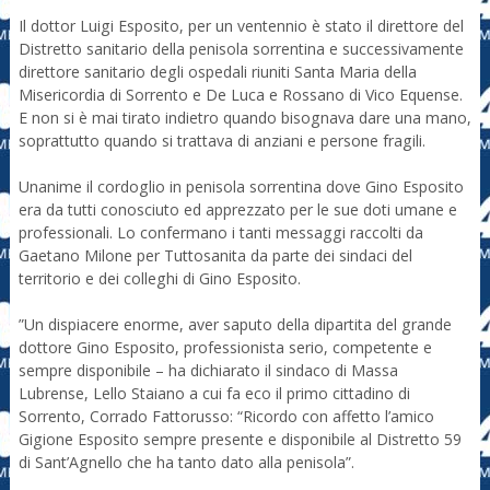
Il dottor Luigi Esposito, per un ventennio è stato il direttore del
Distretto sanitario della penisola sorrentina e successivamente
direttore sanitario degli ospedali riuniti Santa Maria della
Misericordia di Sorrento e De Luca e Rossano di Vico Equense.
E non si è mai tirato indietro quando bisognava dare una mano,
soprattutto quando si trattava di anziani e persone fragili.
Unanime il cordoglio in penisola sorrentina dove Gino Esposito
era da tutti conosciuto ed apprezzato per le sue doti umane e
professionali. Lo confermano i tanti messaggi raccolti da
Gaetano Milone per Tuttosanita da parte dei sindaci del
territorio e dei colleghi di Gino Esposito.
”Un dispiacere enorme, aver saputo della dipartita del grande
dottore Gino Esposito, professionista serio, competente e
sempre disponibile – ha dichiarato il sindaco di Massa
Lubrense, Lello Staiano a cui fa eco il primo cittadino di
Sorrento, Corrado Fattorusso: “Ricordo con affetto l’amico
Gigione Esposito sempre presente e disponibile al Distretto 59
di Sant’Agnello che ha tanto dato alla penisola”.