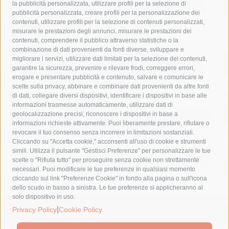
la pubblicità personalizzata, utilizzare profili per la selezione di
Asl Napoli 3 sud
capitaneria di porto
capri
carabinieri
pubblicità personalizzata, creare profili per la personalizzazione dei
castellammare di stabia
circumvesuviana
contenuti, utilizzare profili per la selezione di contenuti personalizzati,
misurare le prestazioni degli annunci, misurare le prestazioni dei
comune di sorrento
concerto
contagi
contenuti, comprendere il pubblico attraverso statistiche o la
combinazione di dati provenienti da fonti diverse, sviluppare e
costiera amalfitana
covid-19
eav
elezioni
migliorare i servizi, utilizzare dati limitati per la selezione dei contenuti,
fondazione sorrento
gori
guardia costiera
incidente
garantire la sicurezza, prevenire e rilevare frodi, correggere errori,
erogare e presentare pubblicità e contenuto, salvare e comunicare le
lavori
lorenzo balducelli
mare
massa lubrense
scelte sulla privacy, abbinare e combinare dati provenienti da altre fonti
di dati, collegare diversi dispositivi, identificare i dispositivi in base alle
massimo coppola
Meta
napoli
ordinanza
informazioni trasmesse automaticamente, utilizzare dati di
penisola sorrentina
piano di sorrento
polizia municipale
geolocalizzazione precisi, riconoscere i dispositivi in base a
informazioni richieste attivamente. Puoi liberamente prestare, rifiutare o
protezione civile
Regione Campania
sant'agnello
revocare il tuo consenso senza incorrere in limitazioni sostanziali.
Cliccando su "Accetta cookie," acconsenti all'uso di cookie e strumenti
sindaco cuomo
sorrento
studenti
temporali
treni
simili. Utilizza il pulsante "Gestisci Preferenze" per personalizzare le tue
turismo
Vico Equense
villa fiorentino
vincenzo de luca
scelte o "Rifiuta tutto" per proseguire senza cookie non strettamente
necessari. Puoi modificare le tue preferenze in qualsiasi momento
cliccando sul link "Preferenze Cookie" in fondo alla pagina o sull'icona
dello scudo in basso a sinistra. Le tue preferenze si applicheranno al
solo dispositivo in uso.
|
© 2015 SorrentoPress. All rights reserved.
Privacy Policy
Cookie Policy
Il giornale online della Penisola Sorrentina