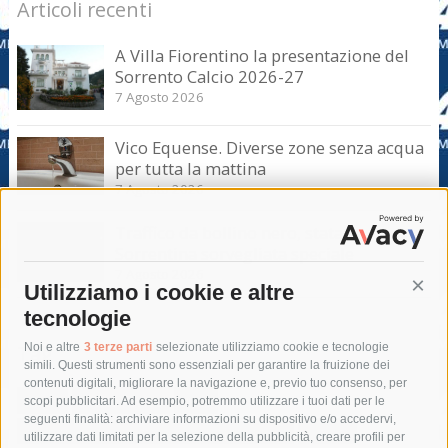
Articoli recenti
A Villa Fiorentino la presentazione del
Sorrento Calcio 2026-27
7 Agosto 2026
Vico Equense. Diverse zone senza acqua
per tutta la mattina
7 Agosto 2026
Traffico da bollino nero, statale
Sorrentina sorvegliata speciale
7 Agosto 2026
Utilizziamo i cookie e altre
Cont
tecnologie
Tag
Noi e altre
3 terze parti
selezionate utilizziamo cookie e tecnologie
simili. Questi strumenti sono essenziali per garantire la fruizione dei
contenuti digitali, migliorare la navigazione e, previo tuo consenso, per
acqua
allerta meteo
anas
scopi pubblicitari. Ad esempio, potremmo utilizzare i tuoi dati per le
seguenti finalità: archiviare informazioni su dispositivo e/o accedervi,
area marina protetta di punta campanella
arresto
utilizzare dati limitati per la selezione della pubblicità, creare profili per