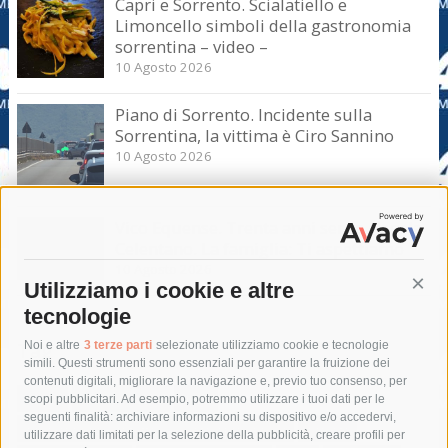
Capri e Sorrento. Scialatiello e
Limoncello simboli della gastronomia
sorrentina – video –
10 Agosto 2026
Piano di Sorrento. Incidente sulla
Sorrentina, la vittima è Ciro Sannino
10 Agosto 2026
Vico Equense. Trenta anni senza Angela
Celentano. La famiglia: Ti aspettiamo
10 Agosto 2026
Utilizziamo i cookie e altre
Cont
tecnologie
Tag
Noi e altre
3 terze parti
selezionate utilizziamo cookie e tecnologie
simili. Questi strumenti sono essenziali per garantire la fruizione dei
contenuti digitali, migliorare la navigazione e, previo tuo consenso, per
acqua
allerta meteo
anas
scopi pubblicitari. Ad esempio, potremmo utilizzare i tuoi dati per le
seguenti finalità: archiviare informazioni su dispositivo e/o accedervi,
area marina protetta di punta campanella
arresto
utilizzare dati limitati per la selezione della pubblicità, creare profili per