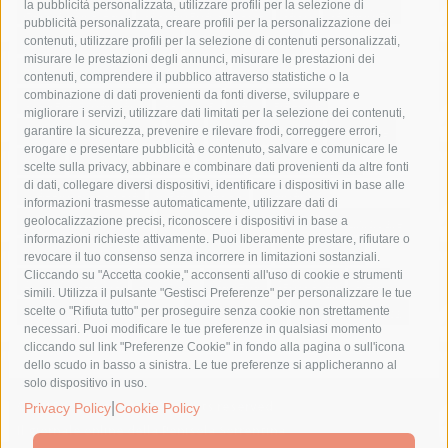
la pubblicità personalizzata, utilizzare profili per la selezione di
Asl Napoli 3 sud
capitaneria di porto
capri
carabinieri
pubblicità personalizzata, creare profili per la personalizzazione dei
castellammare di stabia
circumvesuviana
contenuti, utilizzare profili per la selezione di contenuti personalizzati,
misurare le prestazioni degli annunci, misurare le prestazioni dei
comune di sorrento
concerto
contagi
contenuti, comprendere il pubblico attraverso statistiche o la
combinazione di dati provenienti da fonti diverse, sviluppare e
costiera amalfitana
covid-19
eav
elezioni
migliorare i servizi, utilizzare dati limitati per la selezione dei contenuti,
fondazione sorrento
gori
guardia costiera
incidente
garantire la sicurezza, prevenire e rilevare frodi, correggere errori,
erogare e presentare pubblicità e contenuto, salvare e comunicare le
lavori
lorenzo balducelli
mare
massa lubrense
scelte sulla privacy, abbinare e combinare dati provenienti da altre fonti
di dati, collegare diversi dispositivi, identificare i dispositivi in base alle
massimo coppola
Meta
napoli
ordinanza
informazioni trasmesse automaticamente, utilizzare dati di
penisola sorrentina
piano di sorrento
polizia municipale
geolocalizzazione precisi, riconoscere i dispositivi in base a
informazioni richieste attivamente. Puoi liberamente prestare, rifiutare o
protezione civile
Regione Campania
sant'agnello
revocare il tuo consenso senza incorrere in limitazioni sostanziali.
Cliccando su "Accetta cookie," acconsenti all'uso di cookie e strumenti
sindaco cuomo
sorrento
studenti
temporali
treni
simili. Utilizza il pulsante "Gestisci Preferenze" per personalizzare le tue
turismo
Vico Equense
villa fiorentino
vincenzo de luca
scelte o "Rifiuta tutto" per proseguire senza cookie non strettamente
necessari. Puoi modificare le tue preferenze in qualsiasi momento
cliccando sul link "Preferenze Cookie" in fondo alla pagina o sull'icona
dello scudo in basso a sinistra. Le tue preferenze si applicheranno al
solo dispositivo in uso.
© 2015 SorrentoPress. All rights reserved.
|
Privacy Policy
Cookie Policy
Il giornale online della Penisola Sorrentina