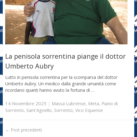
La penisola sorrentina piange il dottor
Umberto Aubry
Lutto in penisola sorrentina per la scomparsa del dottor
Umberto Aubry. Un medico dalla grande umanità come
ricordano quanti hanno avuto la fortuna di …
14 Novembre 2025
|
Massa Lubrense
,
Meta
,
Piano di
Sorrento
,
Sant'Agnello
,
Sorrento
,
Vico Equense
←
Post precedenti