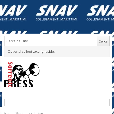
Optional callout text right side.
Home
/
Post taggati
lutto