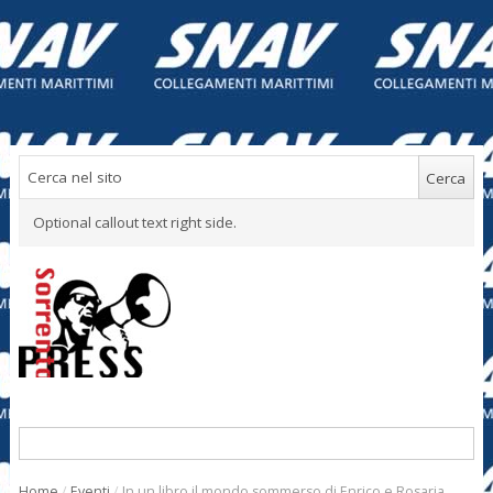
Optional callout text right side.
Home
/
Eventi
/
In un libro il mondo sommerso di Enrico e Rosaria