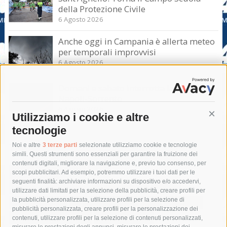
della Protezione Civile
6 Agosto 2026
Anche oggi in Campania è allerta meteo
per temporali improvvisi
6 Agosto 2026
Domani e sabato interrotta la linea Eav
Napoli-Sorrento
6 Agosto 2026
Utilizziamo i cookie e altre
Cont
tecnologie
Tag
Noi e altre
3 terze parti
selezionate utilizziamo cookie e tecnologie
simili. Questi strumenti sono essenziali per garantire la fruizione dei
contenuti digitali, migliorare la navigazione e, previo tuo consenso, per
acqua
allerta meteo
anas
scopi pubblicitari. Ad esempio, potremmo utilizzare i tuoi dati per le
seguenti finalità: archiviare informazioni su dispositivo e/o accedervi,
area marina protetta di punta campanella
arresto
utilizzare dati limitati per la selezione della pubblicità, creare profili per
la pubblicità personalizzata, utilizzare profili per la selezione di
Asl Napoli 3 sud
capitaneria di porto
capri
carabinieri
pubblicità personalizzata, creare profili per la personalizzazione dei
castellammare di stabia
circumvesuviana
contenuti, utilizzare profili per la selezione di contenuti personalizzati,
misurare le prestazioni degli annunci, misurare le prestazioni dei