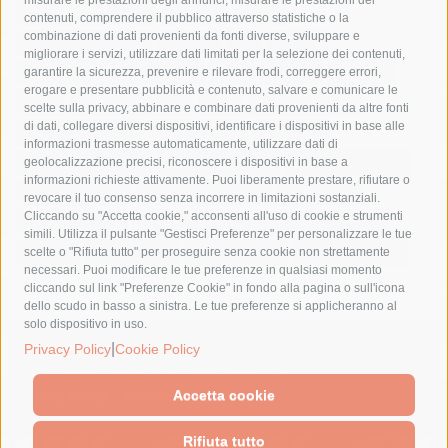
comune di sorrento
concerto
contagi
contenuti, comprendere il pubblico attraverso statistiche o la
combinazione di dati provenienti da fonti diverse, sviluppare e
costiera amalfitana
covid-19
eav
elezioni
migliorare i servizi, utilizzare dati limitati per la selezione dei contenuti,
fondazione sorrento
gori
guardia costiera
incidente
garantire la sicurezza, prevenire e rilevare frodi, correggere errori,
erogare e presentare pubblicità e contenuto, salvare e comunicare le
lavori
lorenzo balducelli
mare
massa lubrense
scelte sulla privacy, abbinare e combinare dati provenienti da altre fonti
di dati, collegare diversi dispositivi, identificare i dispositivi in base alle
massimo coppola
Meta
napoli
ordinanza
informazioni trasmesse automaticamente, utilizzare dati di
penisola sorrentina
piano di sorrento
polizia municipale
geolocalizzazione precisi, riconoscere i dispositivi in base a
informazioni richieste attivamente. Puoi liberamente prestare, rifiutare o
protezione civile
Regione Campania
sant'agnello
revocare il tuo consenso senza incorrere in limitazioni sostanziali.
Cliccando su "Accetta cookie," acconsenti all'uso di cookie e strumenti
sindaco cuomo
sorrento
studenti
temporali
treni
simili. Utilizza il pulsante "Gestisci Preferenze" per personalizzare le tue
turismo
Vico Equense
villa fiorentino
vincenzo de luca
scelte o "Rifiuta tutto" per proseguire senza cookie non strettamente
necessari. Puoi modificare le tue preferenze in qualsiasi momento
cliccando sul link "Preferenze Cookie" in fondo alla pagina o sull'icona
dello scudo in basso a sinistra. Le tue preferenze si applicheranno al
solo dispositivo in uso.
© 2015 SorrentoPress. All rights reserved.
|
Privacy Policy
Cookie Policy
Il giornale online della Penisola Sorrentina
Privacy policy
-
Cookie Policy
Accetta cookie
Rifiuta tutto