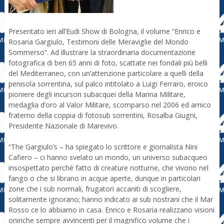
Presentato ieri all’Eudi Show di Bologna, il volume “Enrico e
Rosaria Gargiulo, Testimoni delle Meraviglie del Mondo
Sommerso”. Ad illustrare la straordinaria documentazione
fotografica di ben 65 anni di foto, scattate nei fondali più belli
del Mediterraneo, con un’attenzione particolare a quelli della
penisola sorrentina, sul palco intitolato a Luigi Ferraro, eroico
pioniere degli incursori subacquei della Marina Militare,
medaglia d’oro al Valor Militare, scomparso nel 2006 ed amico
fraterno della coppia di fotosub sorrentini, Rosalba Giugni,
Presidente Nazionale di Marevivo.
“The Gargiulo’s – ha spiegato lo scrittore e giornalista Nini
Cafiero – ci hanno svelato un mondo, un universo subacqueo
insospettato perché fatto di creature notturne, che vivono nel
fango o che si librano in acque aperte, dunque in particolari
zone che i sub normali, frugatori accaniti di scogliere,
solitamente ignorano; hanno indicato ai sub nostrani che il Mar
Rosso ce lo abbiamo in casa. Enrico e Rosaria realizzano visioni
oniriche sempre avvincenti per il magnifico volume che i