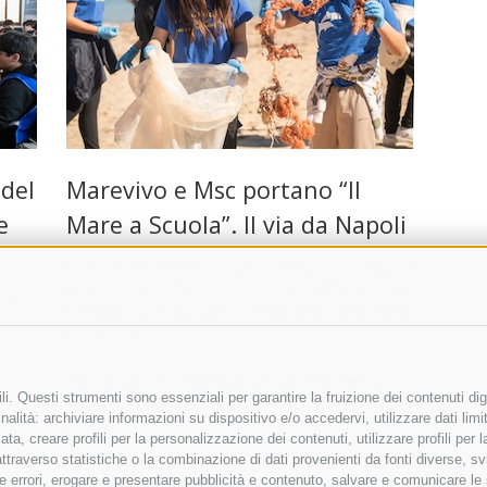
 del
Marevivo e Msc portano “Il
e
Mare a Scuola”. Il via da Napoli
Prenderà il via il 21 ottobre da Napoli, con tappe
a Palermo (24-25 ottobre), Livorno (28 ottobre) e
to
Genova (30-31 ottobre), l’importante campagna
rande
educativa …
14 Ottobre 2024
|
Massa Lubrense
,
Meta
,
i. Questi strumenti sono essenziali per garantire la fruizione dei contenuti dig
Piano di Sorrento
,
Sant'Agnello
,
Sorrento
,
Vico
alità: archiviare informazioni su dispositivo e/o accedervi, utilizzare dati limita
Equense
zata, creare profili per la personalizzazione dei contenuti, utilizzare profili per
raverso statistiche o la combinazione di dati provenienti da fonti diverse, svilu
ere errori, erogare e presentare pubblicità e contenuto, salvare e comunicare le