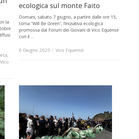
 un
ecologica sul monte Faito
Domani, sabato 7 giugno, a partire dalle ore 15,
on la
torna “Will Be Green”, l’iniziativa ecologica
ttobre
promossa dal Forum dei Giovani di Vico Equense
iffusi
con il …
6 Giugno 2025
|
Vico Equense
eta
,
Vico