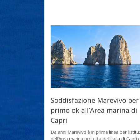
Soddisfazione Marevivo per
primo ok all’Area marina di
Capri
Da anni Marevivo è in prima linea per l’istit
dell’Area marina protetta dell’Isola di Capri 