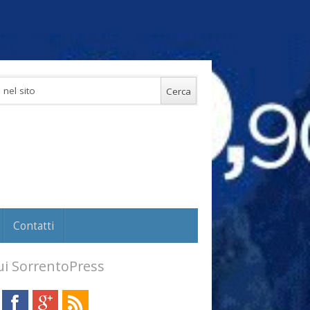
Contatti
i SorrentoPress