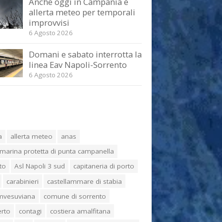
Anche oggi in Campania è
allerta meteo per temporali
improvvisi
6 Agosto 2026
Domani e sabato interrotta la
linea Eav Napoli-Sorrento
6 Agosto 2026
a
allerta meteo
anas
marina protetta di punta campanella
to
Asl Napoli 3 sud
capitaneria di porto
carabinieri
castellammare di stabia
umvesuviana
comune di sorrento
erto
contagi
costiera amalfitana