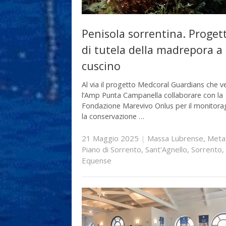
Penisola sorrentina. Proget
di tutela della madrepora a
cuscino
Al via il progetto Medcoral Guardians che 
l’Amp Punta Campanella collaborare con la
Fondazione Marevivo Onlus per il monitora
la conservazione …
21 Maggio 2025
|
Massa Lubrense
,
Meta
Piano di Sorrento
,
Sant'Agnello
,
Sorrento
,
Equense