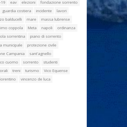
-19
eav
elezioni
fondazione sorrento
guardia costiera
incidente
lavori
zo balducelli
mare
massa lubrense
imo coppola
Meta
napoli
ordinanza
ola sorrentina
piano di sorrento
ia municipale
protezione civile
one Campania
sant'agnello
aco cuomo
sorrento
studenti
orali
treni
turismo
Vico Equense
 fiorentino
vincenzo de luca