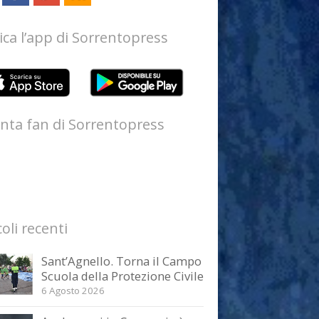
ica l’app di Sorrentopress
nta fan di Sorrentopress
coli recenti
Sant’Agnello. Torna il Campo
Scuola della Protezione Civile
6 Agosto 2026